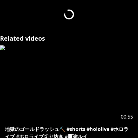
へのお願い
[カバー 未成年者の方々へ]で検索してお読みいただく
https://hololivepro.com/request-to-minors/
Related videos
00:55
地獄のゴールドラッシュ⛏️ #shorts #hololive #ホロラ
イブ #ホロライブ切り抜き #鷹嶺ルイ