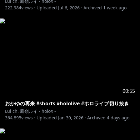
Lui ch. 鷹嶺ルイ - holoX -
222,984
views ·
Uploaded
Jul 6, 2026
·
Archived
1 week ago
00:55
おかゆの再来 #shorts #hololive #ホロライブ切り抜き
Lui ch. 鷹嶺ルイ - holoX -
364,895
views ·
Uploaded
Jan 30, 2026
·
Archived
4 days ago