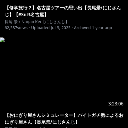
【修学旅行？】名古屋ツアーの思い出【長尾景/にじさん
＋＋＋
じ】【#SitR名古屋】
※未成年者の視聴者の方々は、下記リンク先の注意事項
長尾 景 / Nagao Kei【にじさんじ】
62,587
views ·
Uploaded
Jul 3, 2025
·
Archived
1 year ago
https://www.anycolor.co.jp/notice-for-minors
＋＋＋
【長尾景 X：旧Twitter】
@kei_nagao2434
--------------------------------------------------------------------------------
-------------------------
【VΔLZ X：旧Twitter】
@VALZ_info
3:23:06
【おにぎり屋さんシミュレーター】バイトガチ勢によるお
【にじさんじ公式 X：旧Twitter】
にぎり屋さん【長尾景/にじさんじ】
@nijisanji_app