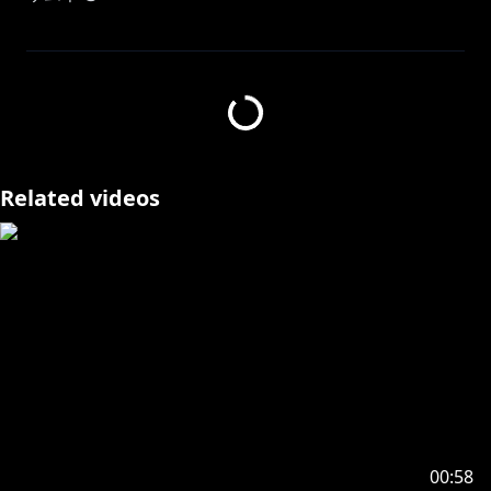
ながおからのお願い
・他枠への鳩禁止
・話題が出てないときは他配信で長尾の名前を出さない
でください！
Related videos
・他枠での「けびじです」「お邪魔します」「長尾がお
世話になってます」等のコメント禁止
■メンバーシップ特典■
①オリジナルスタンプが使えるようになります！
②名前募横に継続期間で上がるバッジが付きます！
③メンバー限定配信を月に2回行っています。
④不定期で視聴者参加型セリフ読み配信を行ってます
32メン限でセリフを募り、16メン限でセリフ読み配信
を実施しています。
00:58