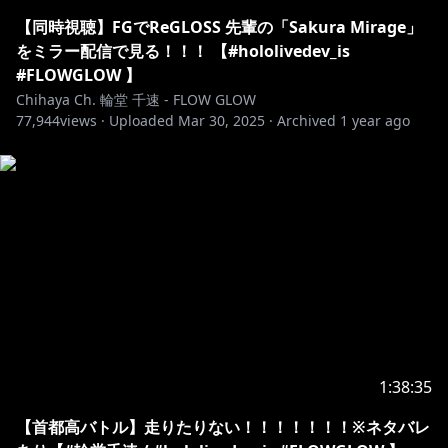
兼運転手 輪堂千速です！
【同時視聴】FGでReGLOSS 先輩の「Sakura Mirage」
▼X
をミラー配信で見る！！！ 【#hololivedev_is
#FLOWGLOW 】
https://x.com/rindochihaya
Chihaya Ch. 輪堂 千速 - FLOW GLOW
77,944
views ·
Uploaded
Mar 30, 2025
·
Archived
1 year ago
▼△▼△▼△▼△▼△▼△▼△▼△▼△▼△▼△▼△▼
△
🔧最新情報 / information🎧
🆕
輪堂千速誕生日記念2025】グッズ発売決定✨
https://shop.hololivepro.com/products/rindochihay
a_birthday_2025
受注受付期間 : 2025年07月08日 21時30分 ～ 2025年08
月12日 18時00分
1:38:35
【首都高バトル】走りたりない！！！！！！！※ネタバレ