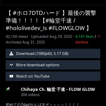
【 #ホロ7DTDハード 】最後の襲撃
準備！！！！【#輪堂千速 /
#hololivedev_is #FLOWGLOW 】
42,156
views ·
Uploaded
Aug 29, 2025
·
4,141
likes
/
-1
Archived
Aug 31, 2025
dislikes
Download (
1080
p
60
,
5.17 GB
)
More download options
Watch on YouTube
Chihaya Ch. 輪堂 千速 - FLOW GLOW
306
videos
初めての7day!がんばるぞ～～～～！！！！