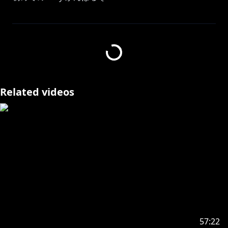
主催：‪ミオ先輩！ @OokamiMio
タグ：#ホロ7DTDハード
https://store.steampowered.com/app/251570/7_Day
Related videos
s_to_Die/
本ゲームは THE FUN PIMPS ©2017 の確認を得た上で
配信・収益化を行なっております。
https://x.com/_piyoDuck
ありがとうございます！
ねえ、いっしょに向こう側の景色を見に行かない？
ホロライブDEV_ISからデビューした FLOWGLOWのDJ
57:22