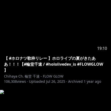
Go to
https://www.youtube.com/@UCKMWFR6lAstLa7Vbf5
dH7ig
join in web browser to join, instead of
YouTube app.
▼△▼△▼△▼△▼△▼△▼△▼△▼△▼△▼△▼△▼
△
ハッシュタグ / Hashtags
19:10
配信タグ：#おしゃべりん堂
【 #ホロナツ歌枠リレー 】ホロライブの夏がきたあ
ファンアート：#もはやちはや
あ！！！【#輪堂千速 / #hololivedev_is #FLOWGLOW
ファンネーム：ニック(メカニック)
】
ファンマーク：🎧🔧
Chihaya Ch. 輪堂 千速 - FLOW GLOW
106,308
views ·
Uploaded
Jul 26, 2025
·
Archived
1 year ago
▼△▼△▼△▼△▼△▼△▼△▼△▼△▼△▼△▼△▼
△