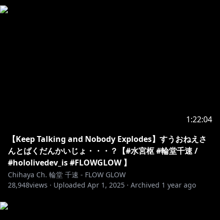
r_puttingyoutosleep?srsltid=AfmBOornk5wE4J-
Y90VWuTmFZWjBtXtraZblKbHsvubjPcaCjZ2tlw5-
https://shop.hololivepro.com/products/startingvoic
e_rindochihaya
1:22:04
https://www.youtube.com/channel/UCKMWFR6lAstL
a7Vbf5dH7ig/join
【Keep Talking and Nobody Explodes】すうおねえさ
んとばくだんかいじょ・・・？【#水宮枢 #輪堂千速 /
📢 iOS ユーザーの皆様へ / for iOS(iPHONE, iPAD)
#hololivedev_is #FLOWGLOW 】
users
Chihaya Ch. 輪堂 千速 - FLOW GLOW
28,948
こちらのURL（
views ·
Uploaded
Apr 1, 2025
·
Archived
1 year ago
https://www.youtube.com/@RindoChihaya
）をWeb
ブラウザで開いて加入してください。