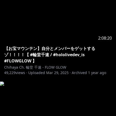
https://youtu.be/6h1mezywMCw
https://youtu.be/r2nbjYYVaUA?
si=XdhXW2mBtAhXq4q8
2:08:20
https://youtu.be/EkdNf0b7UU0?
【お宝マウンテン】自分とメンバーをゲットする
si=mBXpDoK64CkcTp7c
ゾ！！！！【 #輪堂千速 / #hololivedev_is
#FLOWGLOW 】
￣￣￣￣￣￣￣￣￣￣￣￣￣￣￣￣￣￣￣
Chihaya Ch. 輪堂 千速 - FLOW GLOW
◆FLOW GLOW OFFICIAL
49,229
views ·
Uploaded
Mar 29, 2025
·
Archived
1 year ago
WEB：
https://hololive.hololivepro.com/special/13902/
Youtube：
https://www.youtube.com/@DEV_IS_FLOWGLOW
◆ホロライブプロダクションOFFICIAL