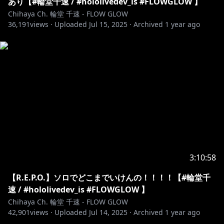
あり【#輪堂千速 / #hololivedev_is #FLOWGLOW 】
https://shop.hololivepro.com/products/hololive_asm
Chihaya Ch. 輪堂 千速 - FLOW GLOW
r_springwithyou
36,191
views ·
Uploaded
Jul 15, 2025
·
Archived
1 year ago
https://shop.hololivepro.com/products/hololive_part
nervoice?
utm_source=youtube&utm_medium=product_shelf
https://shop.hololivepro.com/products/hololive_nois
es?_pos=3&_fid=20ba45601&_ss=c
https://shop.hololivepro.com/products/hololive_asm
r_whiteday?_pos=4&_fid=20ba45601&_ss=c
3:10:58
https://shop.hololivepro.com/products/hololive_hol
odetective?
【R.E.P.O.】ソロでどこまでいけんの！！！！【#輪堂千
utm_source=youtube&utm_medium=product_shelf
速 / #hololivedev_is #FLOWGLOW 】
Chihaya Ch. 輪堂 千速 - FLOW GLOW
42,901
views ·
Uploaded
Jul 14, 2025
·
Archived
1 year ago
https://shop.hololivepro.com/products/hololive_asm