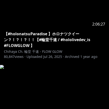
HP:
https://hololivepro.com/
X:
https://x.com/hololivetv
-------------------------------------------
2:06:27
▼お手紙や色紙の送付先はコチラ
【#holonatsuParadise 】ホロナツクイー
〒173-0003
ン？！？！？！！【#輪堂千速 / #hololivedev_is
東京都板橋区加賀1丁目6番1号
#FLOWGLOW 】
ネットデポ新板橋
Chihaya Ch. 輪堂 千速 - FLOW GLOW
80,847
カバー株式会社 ホロライブ プレゼント係分
views ·
Uploaded
Jul 26, 2025
·
Archived
1 year ago
輪堂千速 宛
https://www.hololive.tv/contact
-------------------------------------------
ホロライブプロダクションから未成年の視聴者へのお願