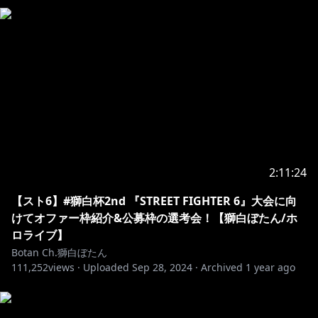
OP BGM
「memories of us」
https://www.youtube.com/@KeiMorimoto_music
Chat・ED BGM
「白王の夜」
https://www.youtube.com/@ryo_lion
2:11:24
#hololive #warframe
【スト6】#獅白杯2nd 『STREET FIGHTER 6』大会に向
┈┈┈┈┈┈┈┈┈┈┈┈┈┈┈┈┈
けてオファー枠紹介&公募枠の選考会！【獅白ぼたん/ホ
🔸お手紙/letter
ロライブ】
┈┈┈┈┈┈┈┈┈┈┈┈┈┈┈┈┈
Botan Ch.獅白ぼたん
111,252
💌 〒173-0003
views ·
Uploaded
Sep 28, 2024
·
Archived
1 year ago
東京都板橋区加賀1丁目6番1号
ネットデポ新板橋