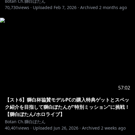
Botan Ch.獅白ぼたん
ja/artist/6SJuFGUxkapaefayFdBwWz
70,730
views ·
Uploaded
Feb 7, 2026
·
Archived
2 months ago
https://twitter.com/shishirobotan
https://www.tiktok.com/@shishirobotan_hololive
┈┈┈┈┈┈┈┈┈┈┈┈┈┈┈┈┈
🔸配信情報/stream info
┈┈┈┈┈┈┈┈┈┈┈┈┈┈┈┈┈
配信タイトル：Warframe
57:02
公式ページ：
https://www.warframe.com/en
【スト6】獅白杯協賛モデルPCの購入特典ゲットとスペッ
配信ハッシュタグ：#ぐうたらいぶ
ク紹介を目指して獅白ぼたんが“特別ミッション”に挑戦！
【獅白ぼたん/ホロライブ】
https://x.com/haru_sugar02/status/15413757954063
Botan Ch.獅白ぼたん
76961
40,401
views ·
Uploaded
Jun 26, 2026
·
Archived
2 weeks ago