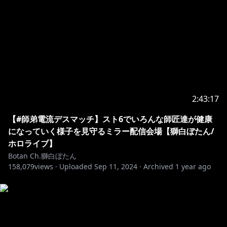
カバー株式会社 ホロライブ プレゼント係分
獅白ぼたん 宛
※お約束ごと：
https://www.hololive.tv/contact
┈┈┈┈┈┈┈┈┈┈┈┈┈┈┈┈┈
🔸注意事項 /Notice from the company
┈┈┈┈┈┈┈┈┈┈┈┈┈┈┈┈┈
現在弊社タレントに対し、配信中のチャット等によりセ
2:43:17
ンシティブな発言を誘発して、炎上を引き起こそうとす
【#師弟電流デスマッチ】スト6でいろんな師匠達が健康
る事象が散見されています。
になっていく様子を見守るミラー配信会場【獅白ぼたん/
これに対し、NGワードを設定して予防を行っておりま
ホロライブ】
すが、当該対応は政治的意図を含むものではなく、タレ
Botan Ch.獅白ぼたん
ントの安全な配信を担保するためである旨ご理解くださ
158,079
views ·
Uploaded
Sep 11, 2024
·
Archived
1 year ago
い。
上記のとおり、炎上を故意に誘発しようとするユーザー
によるチャットやコメントによって、タレントが意図せ
ずセンシティブな発言を行ってしまう可能性がありま