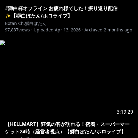
🎵【歌ってみた】Beyond the way （つぼはちでcover
#獅白杯オフライン お疲れ様でした！振り返り配信
https://www.youtube.com/watch?v=vunNj3JmmVI
✨【獅白ぼたん/ホロライブ】
Botan Ch.獅白ぼたん
97,837
views ·
Uploaded
Apr 13, 2026
·
Archived
2 months ago
https://line.me/S/sticker/31441891
┈┈┈┈┈┈┈┈┈┈┈┈┈┈┈┈┈
🔸各種リンク・メンバーシップ
┈┈┈┈┈┈┈┈┈┈┈┈┈┈┈┈┈
https://www.youtube.com/channel/UCUKD-
uaobj9jiqB-VXt71mA/join
いつも励みになってます、ありがとう！
専用バッジ、専用スタンプ、メンバー限定配信などがあ
ります💓
3:19:29
【HELLMART】狂気の客が訪れる！密着・スーパーマー
ケット24時（経営者視点）【獅白ぼたん/ホロライブ】
https://open.spotify.com/intl-