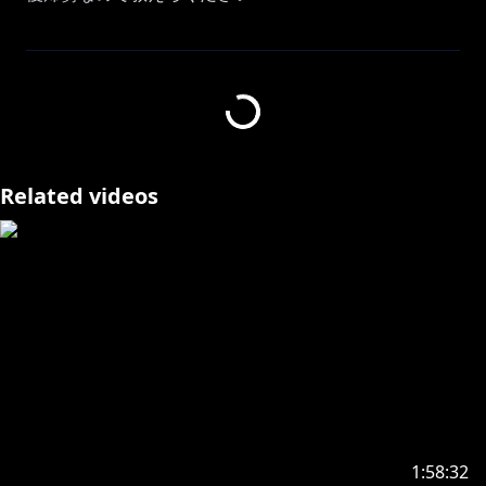
https://www.youtube.com/watch?v=v4pbZIm9LwA
https://www.youtube.com/watch?v=8sP4QUeTYyU
┈┈┈┈┈┈┈┈┈┈┈┈┈┈┈┈┈
Related videos
🔸新着情報/New!
┈┈┈┈┈┈┈┈┈┈┈┈┈┈┈┈┈
🦁『獅白杯』ついにオフライン開催決定！🎉
2026.4/11(土）- 4.12(日)
https://l-tike.com/sports/shishirohai-offline/
https://shishirohai-offline.hololivepro.com/
1:58:32