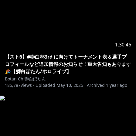
す。
このような発言を行った場合にも、タレントには政治
的・社会的意図は無いことを予めご理解ください。
【Notices From COVER Corporation】
We have been made aware of a number of attempts
1:30:46
to incite controversy against our talents by causing
them to utter sensitive statements using the live
【スト6】#獅白杯3rd に向けてトーナメント表＆選手プ
stream chat.
ロフィールなど追加情報のお知らせ！重大告知もあります
🎉【獅白ぼたん/ホロライブ】
In response to this, we have set up a list of terms
Botan Ch.獅白ぼたん
unable to be mentioned at present to prevent this.
185,787
views ·
Uploaded
May 10, 2025
·
Archived
1 year ago
Please understand that this response is not
politically motivated and is intended to ensure the
peaceful live streams by our talents.
Please understand that even if such statements
were to be said by the talents, these are in no way
politically or ideologically motivated.