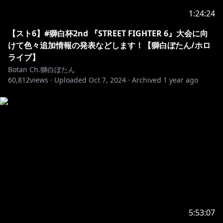
follow these rules:
1:24:24
1.Be
nice to other viewers. Don’t spam or troll
【スト6】#獅白杯2nd 『STREET FIGHTER 6』大会に向
2.If you see spam or trolling, don’t respond. Just
けて色々追加情報の発表などします！【獅白ぼたん/ホロ
ライブ】
3.Talk
about the stream, but please don’t bring up
Botan Ch.獅白ぼたん
unrelated topics or have personal conversations.
60,812
views ·
Uploaded
Oct 7, 2024
·
Archived
1 year ago
4.Don’t bring up other streamers or streams unless I
mention them.
5.Similarly, don’t talk about me or my stream in
other streamers’ chat.
6.Please refrain from chatting before the stream
starts to prevent any issues
As long as you follow the rules above, you can chat
in any language
--------------------------------
※ホロライブプロダクションから未成年の視聴者の方々
5:53:07
へのお願い