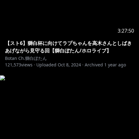
！この配信でのお約束！
1.皆で仲良くする事。スパムや荒らし行為は禁止。
3:27:50
2.スパムや荒らしを見かけても反応しない。ブロック&
通報で無視しましょう。
【スト6】獅白杯に向けてラプちゃんを高木さんとしばき
3.配信に関係ない話題を出したり個人的なお話をするの
あげながら見守る回【獅白ぼたん/ホロライブ】
は控えましょう。
Botan Ch.獅白ぼたん
121,573
4.話題に出ていない他の配信者のお話などは控えましょ
views ·
Uploaded
Oct 8, 2024
·
Archived
1 year ago
う。
5.同様に、わたしの配信の話は他の配信者のチャットで
しないでください。
6.待機所でお喋りは控えましょう(トラブル防止のため)
Thanks for watching my stream!
I can only understand simple English, but I
appreciate your comments and support.
To help everyone enjoy the stream more, please