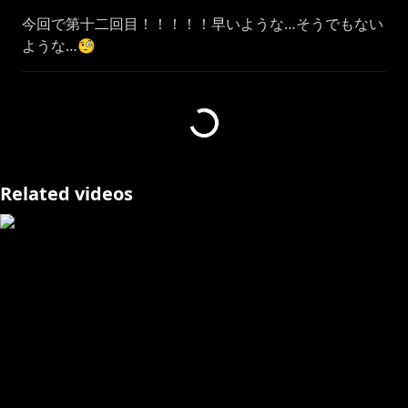
今回で第十二回目！！！！！早いような…そうでもない
ような…🧐
🦖￤コラボ相手 #リゼアン
￣￣￣￣￣￣￣￣￣￣￣￣￣￣￣￣￣￣￣￣￣￣￣￣￣
￣￣￣￣￣￣￣￣
https://x.com/Lize_Helesta
Related videos
＼ ♫ 予約受付中 ♫ ／
【祝✨️Blu-ray】さんばか 5th Anniversary LIVE 〜3！
参！SUN！〜
にじストア：
https://shop.nijisanji.jp/ACN-30010.html
詳細はこちら：
https://prtimes.jp/main/html/rd/p/000001225.00003
0865.html