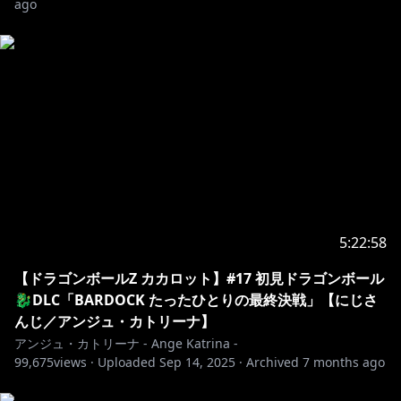
ago
登録はこちら：
https://www.youtube.com/channel/UCHVXbQzkl3rD
fsXWo8xi2qw/join
📪￤その他情報・URLなど
￣￣￣￣￣￣￣￣￣￣￣￣￣￣￣￣￣￣￣￣￣￣￣￣￣
￣￣￣￣￣
Twitter：
https://twitter.com/ange_katrina_
マシュマロ：
https://marshmallow-
5:22:58
qa.com/ange_katrina_
【ドラゴンボールZ カカロット】#17 初見ドラゴンボール
にじさんじbooth：
https://nijisanji.booth.pm/
🐉DLC「BARDOCK たったひとりの最終決戦」【にじさ
にじさんじオフィシャルストア：
んじ／アンジュ・カトリーナ】
https://shop.nijisanji.jp/
アンジュ・カトリーナ - Ange Katrina -
にじさんじ公式HP：
https://www.nijisanji.jp/
99,675
views ·
Uploaded
Sep 14, 2025
·
Archived
7 months ago
お問い合わせ：
https://www.nijisanji.jp/contact/