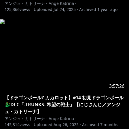
https://twitter.com/bkub_comic
アンジュ・カトリーナ - Ange Katrina -
125,366
views ·
Uploaded
Jul 24, 2025
·
Archived
1 year ago
その他音楽：DOVA-SYNDROME様 / Audiostock様
🎥￤チャプター
￣￣￣￣￣￣￣￣￣￣￣￣￣￣￣￣￣￣￣￣￣￣￣￣￣
￣￣￣￣￣￣￣￣
0:00~
⚖️￤メンバーシップについて
￣￣￣￣￣￣￣￣￣￣￣￣￣￣￣￣￣￣￣￣￣￣￣￣￣
3:57:26
￣￣￣￣￣￣￣￣
特典①┃可愛いバッジが名前の隣につく
【ドラゴンボールZ カカロット】#14 初見ドラゴンボール
特典②┃オリジナルの絵文字がつかえる！
🐉DLC「-TRUNKS- 希望の戦士」【にじさんじ／アンジ
特典③┃たまに行われるメンバー限定の配信が視聴可
ュ・カトリーナ】
能に！
アンジュ・カトリーナ - Ange Katrina -
145,314
特典④┃毎月メンバー限定壁紙配布中！
views ·
Uploaded
Aug 26, 2025
·
Archived
7 months