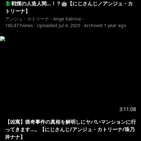
🐉戦慄の人造人間…！？🤖【にじさんじ／アンジュ・カ
トリーナ】
アンジュ・カトリーナ - Ange Katrina -
📺￤配信について
160,877
views ·
Uploaded
Jul 4, 2025
·
Archived
1 year ago
￣￣￣￣￣￣￣￣￣￣￣￣￣￣￣￣￣￣￣￣￣￣￣￣￣
￣￣￣￣￣￣￣￣
感想ハッシュタグ：#賢者の時間
🖌️￤配信に使わせて頂いているイラスト・音楽
￣￣￣￣￣￣￣￣￣￣￣￣￣￣￣￣￣￣￣￣￣￣￣￣￣
￣￣￣￣￣￣￣￣
お部屋デザイン：リアス 様
https://twitter.com/23057
OP①Movie：シャンティ 様
3:11:08
https://twitter.com/tyokobanana
OP①Music：Ryo Lion 様
【凶寓】猟奇事件の真相を解明しにヤバいマンションに行
https://twitter.com/ryolion_music
ってきます…。【にじさんじ/アンジュ・カトリーナ/珠乃
OP②Illust：大川ぶくぶ 様
井ナナ】