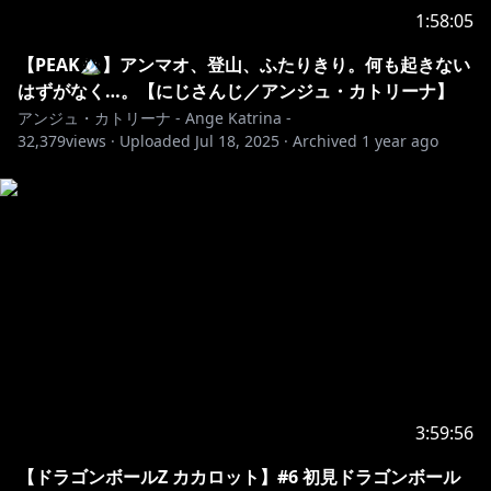
🌟￤グッズ・ボイス発売中！
1:58:05
￣￣￣￣￣￣￣￣￣￣￣￣￣￣￣￣￣￣￣￣￣￣￣￣￣
￣￣￣￣￣￣￣￣
【PEAK🏔️】アンマオ、登山、ふたりきり。何も起きない
はずがなく…。【にじさんじ／アンジュ・カトリーナ】
https://shop.nijisanji.jp/SSZS-45621.html
アンジュ・カトリーナ - Ange Katrina -
32,379
views ·
Uploaded
Jul 18, 2025
·
Archived
1 year ago
その他アンジュグッズ：
https://shop.nijisanji.jp/search?
cgid=1068&pageNo=5&start=80&sz=12
【常設ボイス】にじさんじ季節ボイス【2019年4月～
https://shop.nijisanji.jp/s/niji/item/detail/dig-00198?
ima=0041
🎵初のソロオジリナル楽曲「Alche Miss Katrina」投稿
しました！
3:59:56
YouTube：
https://youtu.be/Q8NjemtU-NI
【ドラゴンボールZ カカロット】#6 初見ドラゴンボール
各ストア：
https://linkco.re/R2ntxeEe