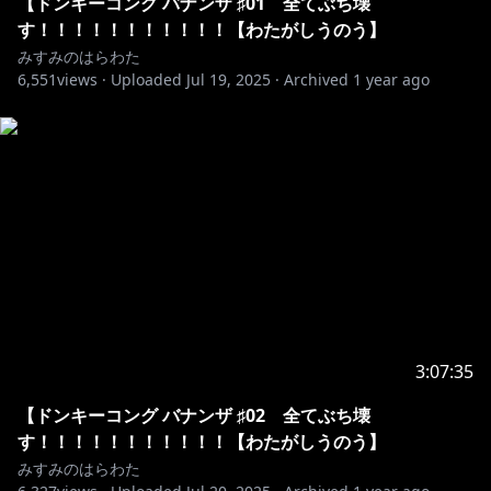
ぬ抜け道や隠されたエリアを発見できるかも？
【ドンキーコング バナンザ ♯01 全てぶち壊
す！！！！！！！！！！！【わたがしうのう】
▼ポリーンの歌声で、DKが大変身！
みすみのはらわた
6,551
「バナンザ」という特別な力を受け継いだポリーンの歌
views ·
Uploaded
Jul 19, 2025
·
Archived
1 year ago
声で、ドンキーコングがシマウマやダチョウの姿に変
身！驚異的なスピードで水の上を走ったり、翼を広げて
大空を滑空したり、まったく新しいアクションが使える
ようになります。
※本配信はネタバレを含みます！ご視聴の際はご注意く
ださいませ。
また本配信中ゲームシナリオに大きく関わるようなシー
ンの「ネタバレ」のコメントなどもご配慮頂けると幸い
です。
3:07:35
ドンキーコング！！！！！！！！！
【ドンキーコング バナンザ ♯02 全てぶち壊
新作！！！！！！！！！！！！！！！
す！！！！！！！！！！！【わたがしうのう】
うのうきん！！！！！！！！！！！！！
みすみのはらわた