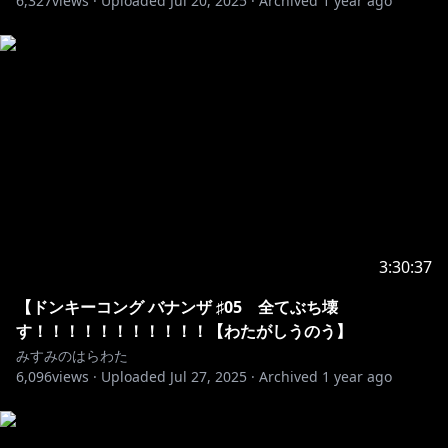
6,327
views ·
Uploaded
Jul 20, 2025
·
Archived
1 year ago
https://www.youtube.com/channel/UC9VqnG2Yx--
wWitfHvJRe9A/join
◆はらTゆるっと販売中👕➡︎
https://misumi-
yuka.booth.pm/
＊みすみゆうか＊
3:30:37
Twitter
https://twitter.com/yu_ka_misumi?lang=ja
HP
https://www.yuka-misumi.com/about
【ドンキーコング バナンザ ♯05 全てぶち壊
す！！！！！！！！！！！【わたがしうのう】
みすみのはらわた
#みすみのはらわた #みすみゆうか #破壊
6,096
views ·
Uploaded
Jul 27, 2025
·
Archived
1 year ago