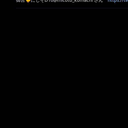
御言🐤にじそD16@micoto_komachi さん
https://
＋＋＋
https://www.anycolor.co.jp/notice-for-minors
＋＋＋
https://www.youtube.com/channel/UC-6rZgmxZSIb
にじさんじ所属バーチャルライバー
【レオス・ヴィンセント】と【まめねこ】
常日頃実験中、被験者大募集、報酬は少しばかりの思
ｰｰｰｰｰｰｰｰｰｰｰｰｰｰｰｰｰｰｰｰｰｰｰｰｰｰｰｰｰｰｰｰｰｰｰｰｰｰｰｰｰｰｰｰｰｰｰｰｰ
https://shop.nijisanji.jp/s/niji/item/detail/dig-0050