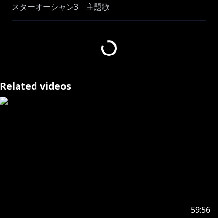
スターオーシャン3 主題歌
https://youtu.be/zhu8qsggbuw?
si=yu2bL2lgYV1d61Ar
#misia #飛び方を忘れた小さな鳥 #スターオーシャン3
Related videos
本動画は DAM 音源を使用しているため
動画の切り抜きはご遠慮ください。
カラオケ音源協力： DAM 第一興商
※未成年者の視聴者の方々は、下記リンク先の注意事項
https://www.anycolor.co.jp/notice-for-minors
59:56