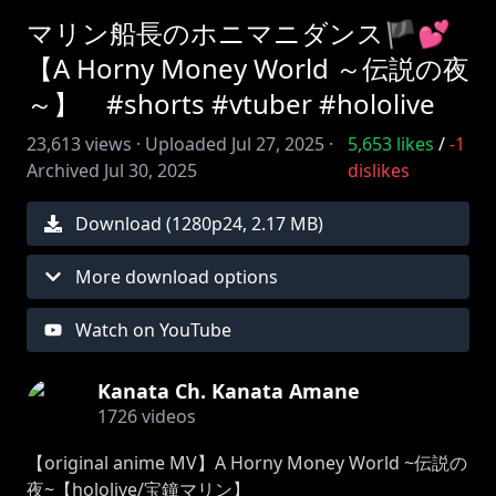
マリン船長のホニマニダンス🏴💕
【A Horny Money World ～伝説の夜
～】 #shorts #vtuber #hololive
23,613
views ·
Uploaded
Jul 27, 2025
·
5,653
likes
/
-1
Archived
Jul 30, 2025
dislikes
Download (
1280
p
24
,
2.17 MB
)
More download options
Watch on YouTube
Kanata Ch. Kanata Amane
1726
videos
【original anime MV】A Horny Money World ~伝説の