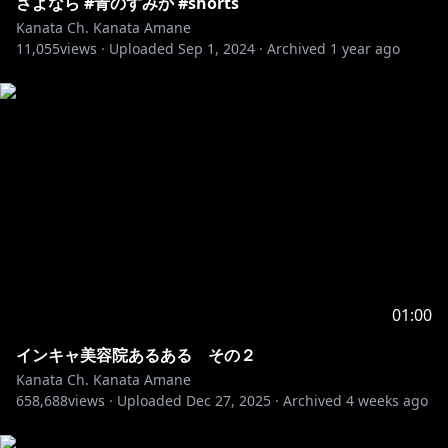
さよなら #青のすみか #shorts
Kanata Ch. Kanata Amane
11,055
views ·
Uploaded
Sep 1, 2024
·
Archived
1 year ago
01:00
インキャ美容院あるある その２
Kanata Ch. Kanata Amane
658,688
views ·
Uploaded
Dec 27, 2025
·
Archived
4 weeks ago