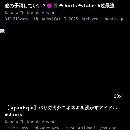
他の子消していい？😈📱 #shorts #vtuber #超最強
Kanata Ch. Kanata Amane
349,618
views ·
Uploaded
Oct 17, 2025
·
Archived
1 month ago
00:41
【JapanExpo】パリの海外ニキネキを沸かすアイドル
#shorts
Kanata Ch. Kanata Amane
12,063
views ·
Uploaded
Nov 8, 2024
·
Archived
1 year ago