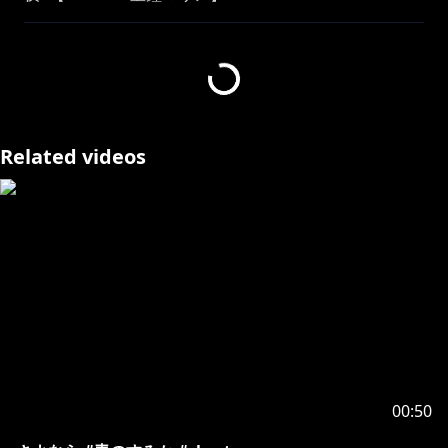
https://www.youtube.com/watch?v=2_opjVlYhi4
---------------
※ホロライブプロダクションから未成年の視聴者の方へ
お願い [ カバー 未成年者の方々へ ] で検索してお読みい
ただくか、 下記リンクをご確認の上、お楽しみくださ
Related videos
い。
https://hololivepro.com/request-to-minors/
00:50