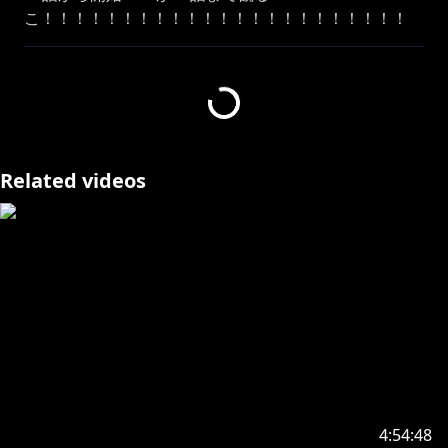
こ！！！！！！！！！！！！！！！！！！！！！！！
サムネイラスト：vinhnyuさん
⋈ －－－－－－－－－－－－－－－－－－－－－⋈
🥕Twitter🥕
Related videos
/ usadapekora
ハッシュタグ #ぺこらいぶ でツイート🎶
①本配信は、株式会社 創通、株式会社バンダイナムコ
フィルムワークスの許諾を得ております。
②本配信は、PRを含みます
③本配信での見解は、あくまで個人の見解です。配信
の内容に関しての作品公式へのお問い合わせ等はご遠慮
ください。
4:54:48