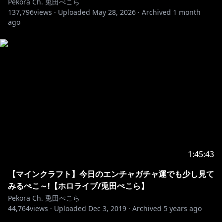
Pekora Ch. 兎田ぺこら
[カバー 未成年者の方々へ]で検索してお読みいただく
137,796
views ·
Uploaded
May 28, 2026
·
Archived
1 month
か、下記リンクをご確認の上、
ago
https://hololivepro.com/request-to-minors/
1:45:43
【マインクラフト】今日のエンチャガチャ運でも少し見て
みるぺこ～!【ホロライブ/兎田ぺこら】
Pekora Ch. 兎田ぺこら
44,764
views ·
Uploaded
Dec 3, 2019
·
Archived
5 years ago