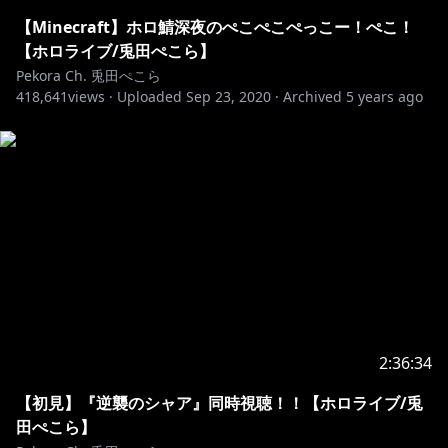
⋈ －－－－－－－－－－－－－－－－－－－－－⋈
【Minecraft】ホロ鯖深夜のぺこぺこぺっこー！ぺこ！
▷メンバーシップはじめました！！
【ホロライブ/兎田ぺこら】
Pekora Ch. 兎田ぺこら
418,641
【特典】
views ·
Uploaded
Sep 23, 2020
·
Archived
5 years ago
■専用スタンプの追加！名前の横にメンバーバッチも付
くぺこ！
■メンバー限定での生放送が随時あるぺこ！
■定期的にコミュニティに壁紙やイラストの追加がある
YO！
https://www.youtube.com/channel/UC1DCedRgGHB
dm81E1llLhOQ/join
⋈ －－－－－－－－－－－－－－－－－－－－－⋈
2:36:34
【初見】『逆襲のシャア』同時視聴！！【ホロライブ/兎
※ホロライブプロダクションから未成年の視聴者の方々
田ぺこら】
へのお願い