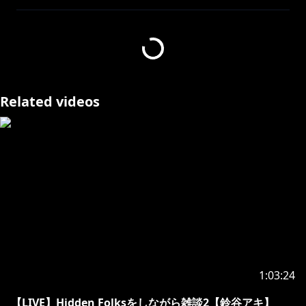
今日はSteamで購入した
「Hidden Folks」というゲームをします！
手描き風景イラストの中にいるHidden Folks(隠れた人
たち)を
様々な仕掛けを触りながら見つけ出そう。
Related videos
https://store.steampowered.com/app/435400/Hidde
n_Folks/
https://twitter.com/aki_suzuya
https://www.mirrativ.com/user/2329734
*------------------------------------------------*
1:03:24
にじさんじについて
【LIVE】Hidden Folksをしながら雑談2【鈴谷アキ】