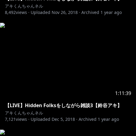
アキくんちゃんネル
8,492
http://nijisanji
views ·
Uploaded
..co.jp/faq/
Nov 26, 2018
·
Archived
1 year ago
一番下のリンクよりフォームへお進みください。
もしくは公式Twitter（@nijisanji_app）へDMをお願い
します。
https://nijisanji.booth.pm/
http://nijisanji
..co.jp/faq/
こちらの「お問い合わせ」を読んでいただき
以下までよろしくお願いします。
1:11:39
【LIVE】Hidden Folksをしながら雑談3【鈴谷アキ】
〒106-0032
アキくんちゃんネル
東京都港区六本木7-18-18
7,121
views ·
Uploaded
Dec 5, 2018
·
Archived
1 year ago
住友不動産六本木通ビル2F incube内 いちから株式会社
宛