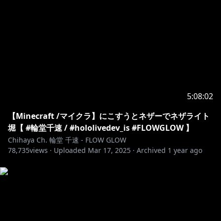
YouTube app.
▼△▼△▼△▼△▼△▼△▼△▼△▼△▼△▼△▼△▼
△
ハッシュタグ / Hashtags
配信タグ：#おしゃべりん堂
ファンアート：#もはやちはや
ファンネーム：ニック(メカニック)
5:08:02
ファンマーク：🎧🔧
【Minecraft /マイクラ】にこすうとネザーでネザライト
堀【 #輪堂千速 / #hololivedev_is #FLOWGLOW 】
Chihaya Ch. 輪堂 千速 - FLOW GLOW
▼△▼△▼△▼△▼△▼△▼△▼△▼△▼△▼△▼△▼
78,735
views ·
Uploaded
Mar 17, 2025
·
Archived
1 year ago
△
https://youtu.be/6h1mezywMCw