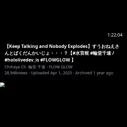
https://youtu.be/r2nbjYYVaUA?
si=XdhXW2mBtAhXq4q8
https://youtu.be/EkdNf0b7UU0?
1:22:04
si=mBXpDoK64CkcTp7c
【Keep Talking and Nobody Explodes】すうおねえさ
￣￣￣￣￣￣￣￣￣￣￣￣￣￣￣￣￣￣￣
んとばくだんかいじょ・・・？【#水宮枢 #輪堂千速 /
◆FLOW GLOW OFFICIAL
#hololivedev_is #FLOWGLOW 】
WEB：
Chihaya Ch. 輪堂 千速 - FLOW GLOW
https://hololive.hololivepro.com/special/13902/
28,948
views ·
Uploaded
Apr 1, 2025
·
Archived
1 year ago
Youtube：
https://www.youtube.com/@DEV_IS_FLOWGLOW
◆ホロライブプロダクションOFFICIAL
HP:
https://hololivepro.com/
X:
https://x.com/hololivetv