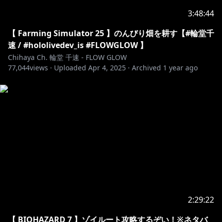
https://hololivepro.com/request-to-minors/
3:48:44
【 Farming Simulator 25 】のんびり畑を耕す【#輪堂千
速 / #hololivedev_is #FLOWGLOW 】
Chihaya Ch. 輪堂 千速 - FLOW GLOW
77,044
views ·
Uploaded
Apr 4, 2025
·
Archived
1 year ago
2:29:22
【 BIOHAZARD 7 】ゾイルート攻略するぞい！※ネタバ