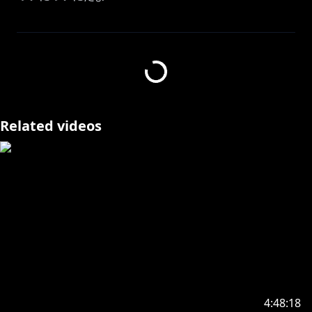
本ゲームは Mojang に確認を得た上、Terms and
Conditions (
https://account.mojang.com/terms
) に基づいて配信・収益化を行なっております
【使用MOD】
使用MOD：Complementary Shaders
Related videos
制作者：EminGT
配布URL：
https://www.curseforge.com/minecraft/customizati
on/complementary-shaders
https://x.com/Jco7O6
ありがとうございます！！
4:48:18