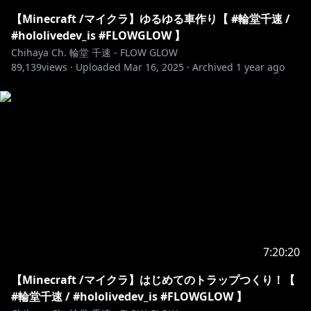
ねえ、いっしょに向こう側の景色を見に行かない？
ホロライブDEV_ISからデビューした FLOWGLOWのDJ
【Minecraft /マイクラ】ゆるゆる車作り【 #輪堂千速 /
兼運転手 輪堂千速です！
#hololivedev_is #FLOWGLOW 】
Chihaya Ch. 輪堂 千速 - FLOW GLOW
89,139
▼X
views ·
Uploaded
Mar 16, 2025
·
Archived
1 year ago
https://x.com/rindochihaya
▼△▼△▼△▼△▼△▼△▼△▼△▼△▼△▼△▼△▼
△
🔧最新情報 / information🎧
🆕
https://shop.hololivepro.com/products/hololive_nois
es?_pos=3&_fid=20ba45601&_ss=c
7:20:20
【Minecraft /マイクラ】はじめてのトラップつくり！【
https://shop.hololivepro.com/products/hololive_asm
#輪堂千速 / #hololivedev_is #FLOWGLOW 】
r_whiteday?_pos=4&_fid=20ba45601&_ss=c