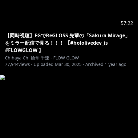
-------------------------------------------
▼お手紙や色紙の送付先はコチラ
57:22
〒173-0003
東京都板橋区加賀1丁目6番1号
【同時視聴】FGでReGLOSS 先輩の「Sakura Mirage」
ネットデポ新板橋
をミラー配信で見る！！！ 【#hololivedev_is
カバー株式会社 ホロライブ プレゼント係分
#FLOWGLOW 】
輪堂千速 宛
Chihaya Ch. 輪堂 千速 - FLOW GLOW
77,944
views ·
Uploaded
Mar 30, 2025
·
Archived
1 year ago
https://www.hololive.tv/contact
-------------------------------------------
ホロライブプロダクションから未成年の視聴者へのお願
い：
コンテンツをご覧になる前に必ず下記リンクをご確認く