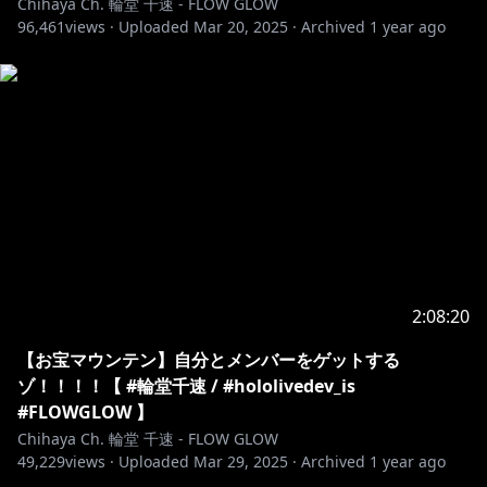
Chihaya Ch. 輪堂 千速 - FLOW GLOW
96,461
views ·
Uploaded
Mar 20, 2025
·
Archived
1 year ago
https://shop.hololivepro.com/products/hololive_hol
odetective?
utm_source=youtube&utm_medium=product_shelf
https://shop.hololivepro.com/products/hololive_asm
r_puttingyoutosleep?srsltid=AfmBOornk5wE4J-
Y90VWuTmFZWjBtXtraZblKbHsvubjPcaCjZ2tlw5-
https://shop.hololivepro.com/products/hololive_vale
ntinevoice2025?_pos=2&_fid=e72ebeaa2&_ss=c
2:08:20
https://shop.hololivepro.com/products/startingvoic
【お宝マウンテン】自分とメンバーをゲットする
e_rindochihaya
ゾ！！！！【 #輪堂千速 / #hololivedev_is
▼ホロライブ日常ささやき「優しく諭してくれる」ボイ
#FLOWGLOW 】
Chihaya Ch. 輪堂 千速 - FLOW GLOW
https://shop.hololivepro.com/products/hololive_asm
49,229
views ·
Uploaded
Mar 29, 2025
·
Archived
1 year ago
r_tenderwordsofsolace