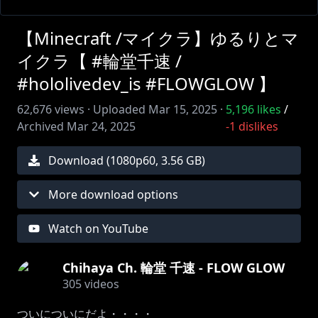
【Minecraft /マイクラ】ゆるりとマ
イクラ【 #輪堂千速 /
#hololivedev_is #FLOWGLOW 】
62,676
views ·
Uploaded
Mar 15, 2025
·
5,196
likes
/
Archived
Mar 24, 2025
-1
dislikes
Download (
1080
p
60
,
3.56 GB
)
More download options
Watch on YouTube
Chihaya Ch. 輪堂 千速 - FLOW GLOW
305
videos
ついについにだよ・・・・