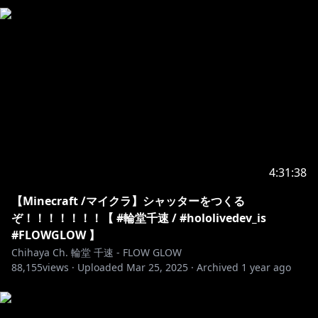
▼ゆくホロくるホロ 冬満喫！デートボイス～
https://shop.hololivepro.com/products/hololive_win
terdelightsdatevoice?_pos=1&_fid=94e942d51&_ss=c
https://www.youtube.com/channel/UCKMWFR6lAstL
a7Vbf5dH7ig/join
4:31:38
📢 iOS ユーザーの皆様へ / for iOS(iPHONE, iPAD)
users
【Minecraft /マイクラ】シャッターをつくる
こちらのURL（
ぞ！！！！！！！【 #輪堂千速 / #hololivedev_is
https://www.youtube.com/@RindoChihaya
）をWeb
#FLOWGLOW 】
ブラウザで開いて加入してください。
Chihaya Ch. 輪堂 千速 - FLOW GLOW
88,155
Go to
views ·
Uploaded
Mar 25, 2025
·
Archived
1 year ago
https://www.youtube.com/@UCKMWFR6lAstLa7Vbf5
dH7ig
join in web browser to join, instead of