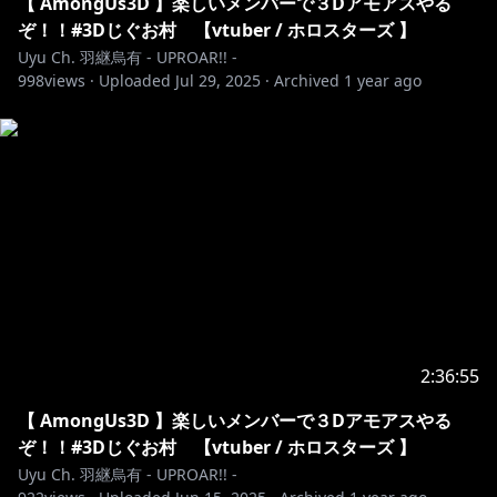
━━━━━━━━━━━━━━━━━━━━━━━━━
【 AmongUs3D 】楽しいメンバーで３Dアモアスやる
━‥‥・
ぞ！！#3Dじぐお村 【vtuber / ホロスターズ 】
羽継烏有
Uyu Ch. 羽継烏有 - UPROAR!! -
998
views ·
Uploaded
Jul 29, 2025
·
Archived
1 year ago
https://twitter.com/utsugiuyu
youtube.com/channel/UCgRqGV1gBf2Esxh0Tz1vxzw
/join
https://www.twitch.tv/utsugiuyu_uproar
・‥‥
━━━━━━━━━━━━━━━━━━━━━━━━━
━‥‥・
2:36:55
https://youtube.com/live/ieV_6G8HaXI
【 AmongUs3D 】楽しいメンバーで３Dアモアスやる
▼サムネ
ぞ！！#3Dじぐお村 【vtuber / ホロスターズ 】
Uyu Ch. 羽継烏有 - UPROAR!! -
・‥‥