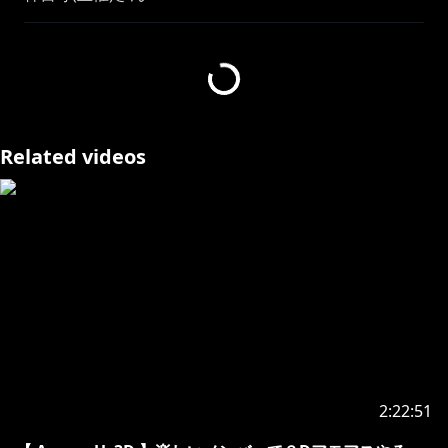
adeさん
TORANECOさん
谷藤博美さん
にんにくまりんさん さん
鴉紋ゆうくさん
imiさん
Related videos
若魔白ソーダさん
白妙ときさん
羽継烏有
配信タイトル：Among Us 3D
ストアページ：
https://store.steampowered.com/app/3168600/Amo
ng_Us_3D/
※©2025 SANRIO/ClaN Entertainment Inc.
『にゃんたじあ！』はサンリオ、ClaNと提携するクリ
エイター活動プログラムです。
2:22:51
・‥‥