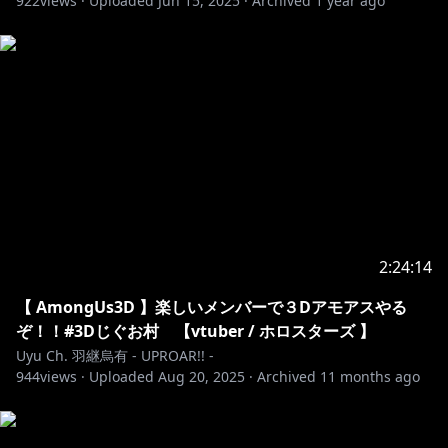
922
views ·
Uploaded
Jun 15, 2025
·
Archived
1 year ago
━━━━━━━━━━━━━━━━━━━━━━━━━
━‥‥・
※ホロライブプロダクションから未成年の視聴者の方々
へのお願い
[カバー 未成年者の方々へ]で検索してお読みいただく
か、
https://hololivepro.com/request-to-minors/
・‥‥
━━━━━━━━━━━━━━━━━━━━━━━━━
2:24:14
━‥‥・
#ホロスターズ #UPROAR #Vtuber #ホロライブプロダ
【 AmongUs3D 】楽しいメンバーで３Dアモアスやる
クション #hololive #holostars #ゲーム実況
ぞ！！#3Dじぐお村 【vtuber / ホロスターズ 】
Uyu Ch. 羽継烏有 - UPROAR!! -
944
views ·
Uploaded
Aug 20, 2025
·
Archived
11 months ago