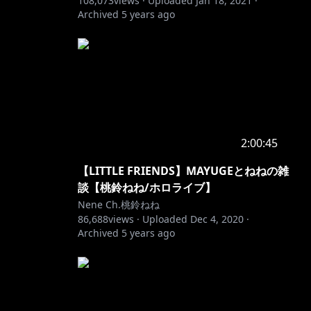
108,073
views ·
Uploaded
Jan 18, 2021
·
Archived
5 years ago
2:00:45
【LITTLE FRIENDS】MAYUGEとねねの雑
談【桃鈴ねね/ホロライブ】
Nene Ch.桃鈴ねね
86,688
views ·
Uploaded
Dec 4, 2020
·
Archived
5 years ago