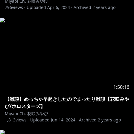
Miyabi Ch. 花咲みやび
https://cover.lnk.to/kaikasengen
796
views ·
Uploaded
Apr 6, 2024
·
Archived
2 years ago
ーーーーーーーーーーーーーーーーーーーーーーーー
【スターズこれくしょん！】
#ホロスターズ 所属VTuber初❗️の3Dアニメ
「#スタこれ」は毎週金曜日19時配信予定
https://www.youtube.com/playlist?
list=PLNQov5ZpSSWclbG0Rvs-CDWqybmOKNbhO
1:50:16
【ホロスターズ１期生】
奏手イヅル
https://t.co/nwIx1O5CXU?amp=1
【雑談】めっちゃ早起きしたのでまったり雑談【花咲みや
アルランディス
https://t.co/a1mZZyiMzv?amp=1
び/ホロスターズ】
律可
https://t.co/zyHXqC4QPQ?amp=1
Miyabi Ch. 花咲みやび
1,813
views ·
Uploaded
Jun 14, 2024
·
Archived
2 years ago
【ホロスターズ２期生】
アステル・レダ
https://t.co/uczREx7rTz?amp=1