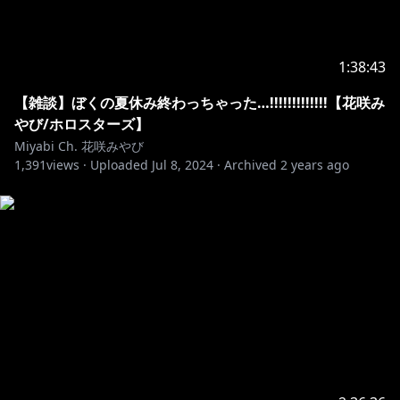
https://www.hololive.tv/contact
1:38:43
※ホロライブプロダクションから未成年の視聴者の方々
へのお願い
【雑談】ぼくの夏休み終わっちゃった…!!!!!!!!!!!!!【花咲み
[カバー 未成年者の方々へ]で検索してお読みいただく
やび/ホロスターズ】
Miyabi Ch. 花咲みやび
https://hololivepro.com/request-to-minors/
1,391
views ·
Uploaded
Jul 8, 2024
·
Archived
2 years ago