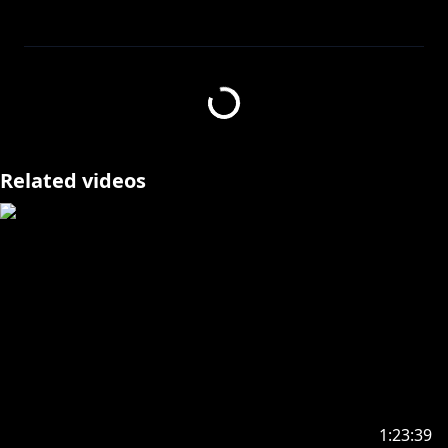
この動画およびライブは、任天堂著作物の利用許諾を受
けて配信しています。
ーーー▼花咲みやびのがいよう▼ーーー
Related videos
#ホロスターズ １期生の花咲みやびです！
初見の方、普段コメントをしない方も気軽にコメント頂
けると嬉しいです！
お話しながら楽しみましょう♫
【タグ】
推しマーク 🌺
配信関連 # 生き花
動画関連 # 花咲日和
ファンネーム # 花見組
ファンアート # みやびじゅつ
1:23:39