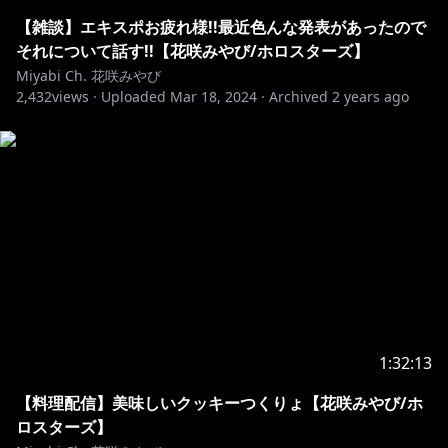
切り抜き # 切り抜きみやびさん
スケジュール # 開花予定
【雑談】エキスポお疲れ様!!最近色んな発表があったので
ボイス感想ハッシュタグ # 聞いたぞみやび
それについて話す!!【花咲みやび/ホロスターズ】
Miyabi Ch. 花咲みやび
2,432
ーーーーーーーーーーーーーーーーーーーーーーーー
views ·
Uploaded
Mar 18, 2024
·
Archived
2 years ago
https://www.youtube.com/channel/UC6t3
...
https://youtu.be/cZ658qUgUMM
花咲みやびのTwitter
@miyabihanasaki：
https://twitter.com/miyabihanasaki
1:32:13
■オリジナル楽曲「開花宣言」2022年2月19日
【料理配信】美味しいクッキーつくりょ【花咲みやび/ホ
Release！★
ロスターズ】