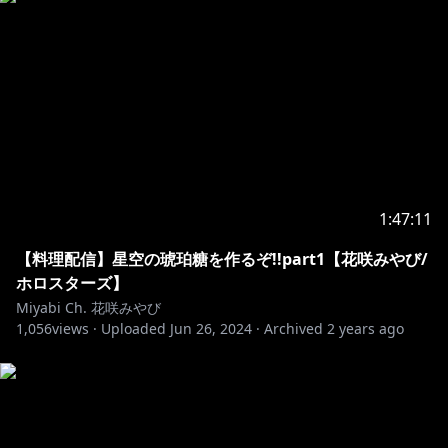
岸堂天真
https://t.co/yYLDGhALxf?amp=1
夕刻ロベル
https://t.co/PtmsNTQBvt?amp=1
【ホロスターズ３期生】
影山シエン
https://t.co/rGTjXb1gST
荒咬オウガ
https://t.co/RzXUeBi3Q8
【UPROAR!!】
夜十神封魔
https://onl.sc/mmNBj9X
1:47:11
羽継烏有
https://onl.sc/YbfAvbZ
水無世燐央
https://onl.sc/AjSz5ww
【料理配信】星空の琥珀糖を作るぞ!!part1【花咲みやび/
緋崎ガンマ
https://onl.sc/wXbCdtx
ホロスターズ】
Miyabi Ch. 花咲みやび
1,056
views ·
Uploaded
Jun 26, 2024
·
Archived
2 years ago
【ロゴデザイン&新衣装】
houお母様
https://twitter.com/honippo
ナゴ様
https://twitter.com/na_gosan
ne-on様
https://twitter.com/neoneooon09