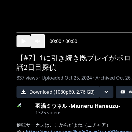
00:00
/
00:00
【#7】1に引き続き既プレイがボ
話2日目探偵
837
views ·
Uploaded
Oct 25, 2024
·
Archived
Oct 26
Download (
1080
p
60
,
2.76 GB
)
W
羽渦ミウネル -Miuneru Haneuzu-
1325
videos
逆転サーカスはここからだよね（ニチャア）