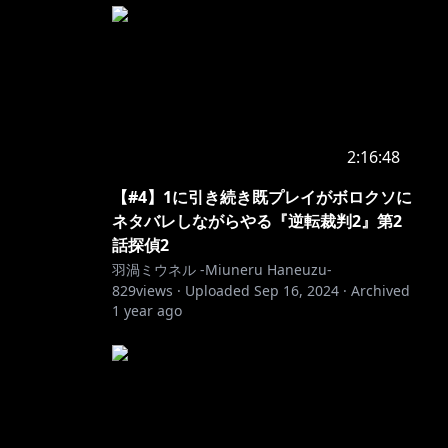
2:16:48
【#4】1に引き続き既プレイがボロクソに
ネタバレしながらやる『逆転裁判2』第2
話探偵2
羽渦ミウネル -Miuneru Haneuzu-
829
views ·
Uploaded
Sep 16, 2024
·
Archived
1 year ago