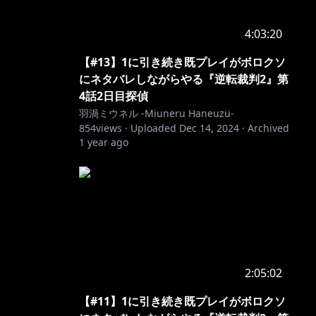
4:03:20
【#13】1に引き続き既プレイがボロクソ
にネタバレしながらやる『逆転裁判2』第
4話2日目探偵
羽渦ミウネル -Miuneru Haneuzu-
854
views ·
Uploaded
Dec 14, 2024
·
Archived
1 year ago
2:05:02
【#11】1に引き続き既プレイがボロクソ