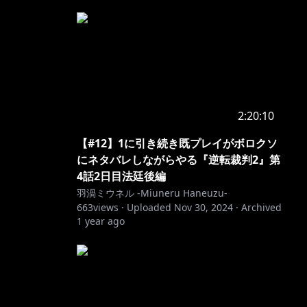
2:20:10
【#12】1に引き続き既プレイがボロクソ
にネタバレしながらやる『逆転裁判2』第
4話2日目法廷後編
羽渦ミウネル -Miuneru Haneuzu-
663
views ·
Uploaded
Nov 30, 2024
·
Archived
1 year ago