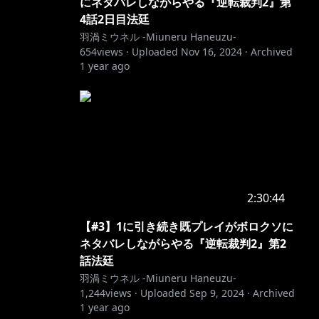
にネタバレしながらやる『逆転裁判2』第
4話2日目法廷
羽渦ミウネル -Miuneru Haneuzu-
654
views ·
Uploaded
Nov 16, 2024
·
Archived
1 year ago
2:30:44
【#3】1に引き続き既プレイがボロクソに
ネタバレしながらやる『逆転裁判2』第2
話法廷
羽渦ミウネル -Miuneru Haneuzu-
1,244
views ·
Uploaded
Sep 9, 2024
·
Archived
1 year ago