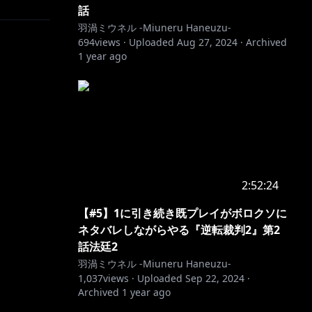
話
羽渦ミウネル -Miuneru Haneuzu-
694
views ·
Uploaded
Aug 27, 2024
·
Archived
1 year ago
2:52:24
【#5】1に引き続き既プレイがボロクソに
ネタバレしながらやる『逆転裁判2』第2
話法廷2
羽渦ミウネル -Miuneru Haneuzu-
1,037
views ·
Uploaded
Sep 22, 2024
·
Archived
1 year ago