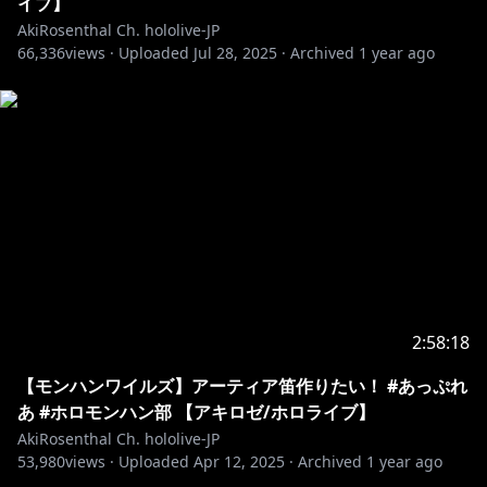
イブ】
－・－・－・－・－・
AkiRosenthal Ch. hololive-JP
🎧アキロゼ オリジナル楽曲絶賛配信中🎧
66,336
views ·
Uploaded
Jul 28, 2025
·
Archived
1 year ago
https://akirosenthal.streamlink.to/SHALLYS
https://akirose.streamlink.to/HeroineAudition
https://cover.lnk.to/ROSEoftheLAMP
https://cover.lnk.to/Yourdestinysituation
・－・－・－・－・－・－・－・－・－・－・－・－・
－・－・－・－・－・
▹▸How About Aki Rosenthal
2:58:18
アキロゼとは… アローナ！（挨拶）
ホロライブ所属Vtuber（1期生）
【モンハンワイルズ】アーティア笛作りたい！ #あっぷれ
異世界からやってきた癒し系ハーフエルフJK
あ #ホロモンハン部 【アキロゼ/ホロライブ】
歌と踊りが大好き、お酒も大好き
AkiRosenthal Ch. hololive-JP
見てくれるみんなにとって生活の彩りをお届けできるよ
53,980
views ·
Uploaded
Apr 12, 2025
·
Archived
1 year ago
う活動中