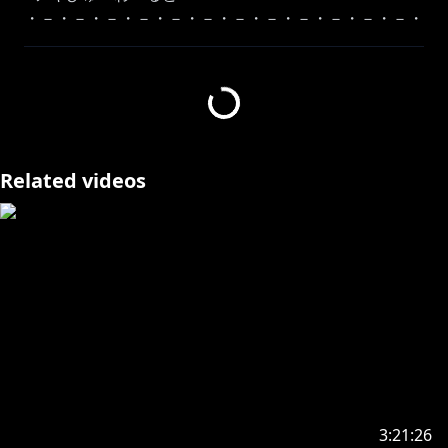
・－・－・－・－・－・－・－・－・－・－・－・－・
－・－・－・－・－・
✨最新グッズ＆ボイス情報✨
https://cover.lnk.to/5bvecc
Related videos
https://store.line.me/stickershop/product/29057250
/ja
https://x.gd/CpNjp
🍎公式ショップ以外で取り扱い中のオススメグッズ🍎
アキロゼねんどろいど 各種販売サイトにて発売中
・－・－・－・－・－・－・－・－・－・－・－・－・
－・－・－・－・－・
🍎アキロゼ自作ボイス&グッズはコチラをチェック！
3:21:26