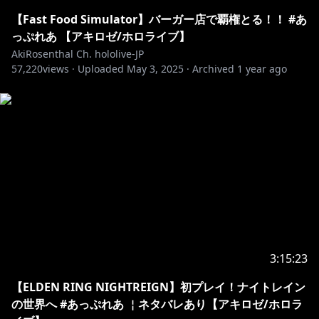
https://shop.hololivepro.com/pages/search-results-
【Fast Food Simulator】バーガー店で覇権とる！！ #あ
page?q=Aki%20Rosenthal
っぷれあ 【アキロゼ/ホロライブ】
AkiRosenthal Ch. hololive-JP
57,220
🍎最近知ってくれた人におすすめボイス＆グッズ🍎
views ·
Uploaded
May 3, 2025
·
Archived
1 year ago
ASMR/ボイスドラマ/システムボイス発売！
▻
https://booth.pm/ja/items/907571
▻
https://booth.pm/ja/items/1836440
イベントや日常に絶対欲しい！
🍎ロゼ隊訓練Tシャツ🍎
▻
https://booth.pm/ja/items/1046875
🍎ロゼ隊マナチャージTシャツ🍎
▻
https://booth.pm/ja/items/1397108
🍎You can also purchase from overseas here!🍎
3:15:23
▻
https://shop.geekjack.net/collections/aki-
【ELDEN RING NIGHTREIGN】初プレイ！ナイトレイン
rosenthal
の世界へ #あっぷれあ ￤ネタバレあり【アキロゼ/ホロラ
・－・－・－・－・－・－・－・－・－・－・－・－・