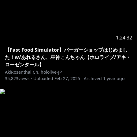
https://www.hololive.tv/contact
https://hololivepro.com/question
・－・－・－・－・－・－・－・－・－・－・－・－・
－・－・－・－・－・
1:24:32
※ホロライブプロダクションから未成年の視聴者の方々
へのお願い
【Fast Food Simulator】バーガーショップはじめまし
た！w/あれるさん、巫神こんちゃん【ホロライブ/アキ・
https://www.hololive.tv/request-to-minors
ローゼンタール】
AkiRosenthal Ch. hololive-JP
35,823
views ·
Uploaded
Feb 27, 2025
·
Archived
1 year ago