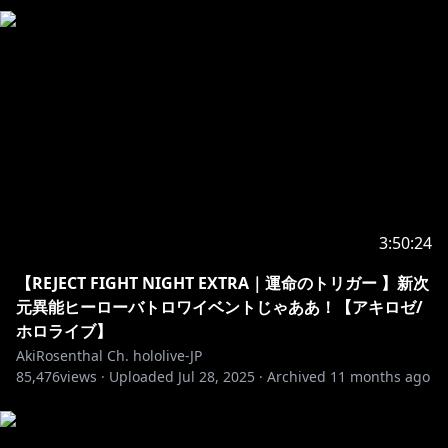
https://www.youtube.com/channel/UCFTLzh12_nrtz
qBPsTCqenA/join
・－・－・－・－・－・－・－・－・－・－・－・－・
－・－・－・－・－・
https://twitter.com/akirosenthal
二次創作、切り抜き動画大歓迎♪
3:50:24
https://hololivepro.com/terms/
【REJECT FIGHT NIGHT EXTRA｜運命のトリガー 】新次
FanTag// #ロゼ隊 #Rosetai
元異能ヒーローバトロワイベントじゃああ！【アキロゼ/
FanArt // #アロ絵 #akimage
ホロライブ】
切り抜きタグ // #切り抜きロゼ #akiclip
AkiRosenthal Ch. hololive-JP
85,476
views ·
Uploaded
Jul 28, 2025
·
Archived
11 months ago
非公式アキロゼファンサイト（本人公認）＊情報めっち