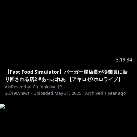
https://akilove.net/
このライブに用いている一部の音源は、株式会社エクシ
ングより提供されています。
・－・－・－・－・－・－・－・－・－・－・－・－・
－・－・－・－・－・
🍎ファンレターの受け取りができるよ🍎
〒173-0003
東京都板橋区加賀1丁目6番1号
ネットデポ新板橋
3:19:34
カバー株式会社 ホロライブ プレゼント係分
【Fast Food Simulator】バーガー屋店長が従業員に振
アキ・ローゼンタール宛
り回される店2 #あっぷれあ 【アキロゼ/ホロライブ】
・－・－・－・－・－・－・－・－・－・－・－・－・
AkiRosenthal Ch. hololive-JP
－・－・－・－・－・
36,196
views ·
Uploaded
May 21, 2025
·
Archived
1 year ago
https://www.youtube.com/channel/UCJFZiqLMntJufD
CHc6bQixg
https://hololive.hololivepro.com/