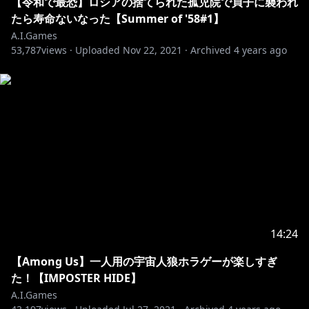
【令和で最恐】ロシアの捨てられた孤児院で貞子に襲われ
http://kizunaai.com/​
たら寿命ないなった【Summer of '58#1】
A.I.Games
https://kizunaai.shop/
53,787
views ·
Uploaded
Nov 22, 2021
·
Archived
4 years ago
14:24
【Among Us】一人用の宇宙人狼ホラゲーが楽しすぎ
た！【IMPOSTER HIDE】
A.I.Games