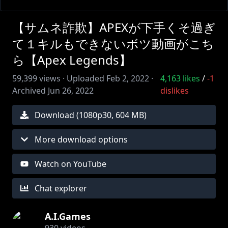
【サムネ詐欺】APEXが下手くそ過ぎ
て１キルもできないボツ動画がこち
ら【Apex Legends】
59,399
views ·
Uploaded
Feb 2, 2022
·
4,163
likes
/
-1
Archived
Jun 26, 2022
dislikes
Download (
1080
p
30
,
604 MB
)
More download options
Watch on YouTube
Chat explorer
A.I.Games