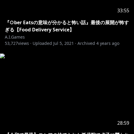
メインチャンネル「
A.I.Channel
」もよろしくお願いし
33:55
🎀A.I.Channel
『○ber Eatsの意味が分かると怖い話』最後の展開が怖す
https://www.youtube.com/channel/UC4YaOt1yT-
ぎる【Food Delivery Service】
ZeyB0OmxHgolA
A.I.Games
53,727
views ·
Uploaded
Jul 5, 2021
·
Archived
4 years ago
https://space.bilibili.com/1473830​
https://www.tiktok.com/@kizunaai0630​
https://twitter.com/aichan_nel​
https://www.instagram.com/a.i.channel_official/
https://www.facebook.com/KizunaAI0630/​
https://weibo.com/aichannelchina?is_a​
...
28:59