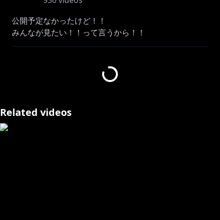
930
videos
公開予定なかったけど！！
みんなが見たい！！って言うから！！
公開します！下手くそすぎても怒るなよ！？！？
--------------------------------------------------------------------------------
-----------------------------
https://5th.kizunaai.com/​
Related videos
♪Kizuna AI - Touch the Beat!♬
Oculus Questストア殿堂入りVRリズムゲーム！ぜひ遊
https://www.oculus.com/experiences/qu
...​
トレーラー：
https://youtu.be/csHo3mOZHZk​
https://www.youtube.com/aichan_nel/join​