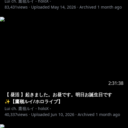
Lui ch. 鷹嶺ルイ - holoX -
https://cover.lnk.to/FoolsFoolsFools
83,431
views ·
Uploaded
May 14, 2026
·
Archived
1 month ago
https://cover.lnk.to/FIRSTCRY
https://cover.lnk.to/HoloHawk
https://cover.lnk.to/EvilEyeWink
https://cover.lnk.to/o9xv51
https://cover.lnk.to/Jmv5Fv
2:31:38
https://cover.lnk.to/Jmv5Fv
【 昼活 】起きました。お昼です。明日お誕生日です
https://cover.lnk.to/32hoju
✨【鷹嶺ルイ/ホロライブ】
Lui ch. 鷹嶺ルイ - holoX -
40,337
views ·
Uploaded
Jun 10, 2026
·
Archived
1 month ago
✦••┈┈┈••┈┈┈••✦••┈┈┈••┈┈┈••✦