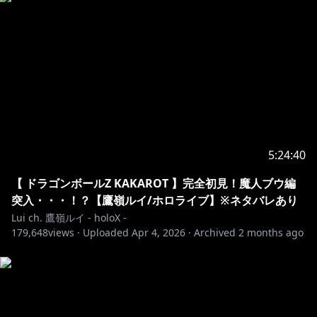
https://twitter.com/takanelui
フォローしてくれると鷹嶺ルイの生態に詳しくなります
🦅
✦••┈┈┈••┈┈┈••✦••┈┈┈••┈┈┈••✦
5:24:40
https://www.youtube.com/channel/UCs9_O1tRPMQ
THQ-N_L6FU2g/join
【 ドラゴンボールZ KAKAROT 】完全初見！魔人ブウ編
※スマホからはアプリ版ではなくブラウザ版だと表示さ
突入・・・！？【鷹嶺ルイ/ホロライブ】※ネタバレあり
れるみたいです！
Lui ch. 鷹嶺ルイ - holoX -
179,648
🎉特典🎉
views ·
Uploaded
Apr 4, 2026
·
Archived
2 months ago
・お名前に継続期間でグレードアップするバッジが付き
ます！
・チャットで限定スタンプが使えます！
・コミュニティに、メンバー限定投稿！