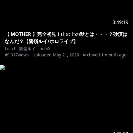
Thanks for watching my stream!!
I'm Lui Takane.
3:49:19
l am studying English now.
So, I'm sorry if it is difficult for you to understand my
【 MOTHER 】完全初見！山の上の爺とは・・・？砂漠は
English.
なんだ？【鷹嶺ルイ/ホロライブ】
I hope we can be friends :)
Lui ch. 鷹嶺ルイ - holoX -
49,017
views ·
Uploaded
May 21, 2026
·
Archived
1 month ago
✦••┈┈┈••┈┈┈••✦••┈┈┈••┈┈┈••✦
⚠️ルイとの約束⚠️
・待機所や配信中に喧嘩しちゃダメだよ！
・他の配信で話題がでてないのにお名前だすのはやめよ
うね！
（「○○たかね？」「ルイ姉が○○してる！」はNG！)
・荒らしや不快な内容は大丈夫だからスルーしてね！
みんなが思いやりをもった楽しい配信にしたいから協力