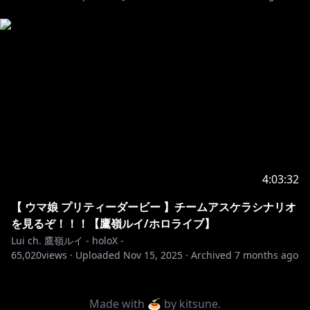
https://www.hololive.tv/contact
✦••┈┈┈••┈┈┈••✦••┈┈┈••┈┈┈••✦
✨Special Thanks✨
https://twitter.com/_heki
https://twitter.com/ELECTROCUTICA
4:03:32
✦••┈┈┈••┈┈┈••✦••┈┈┈••┈┈┈••✦
【 ウマ娘 プリティーダービー 】チームアスケラシナリオ
を見るぞ！！！【鷹嶺ルイ/ホロライブ】
▷ホロライブプロダクション▷
Lui ch. 鷹嶺ルイ - holoX -
65,020
views ·
Uploaded
Nov 15, 2025
·
Archived
7 months ago
https://www.hololive.tv/
▼ホロジュール（メンバーの配信スケジュールをチェッ
Made with 🍝 by
kitsune
.