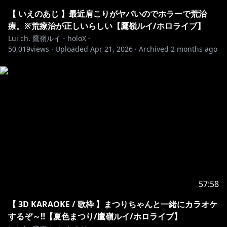
💿1stアコースティックEP「Lieblings」
【 いえのあじ 】最近肩こりがヤバいのでホラーで荒治
療。※荒療治が正しいらしい【鷹嶺ルイ/ホロライブ】
https://cover.lnk.to/tlYRR9
Lui ch. 鷹嶺ルイ - holoX -
50,019
views ·
Uploaded
Apr 21, 2026
·
Archived
2 months ago
💚鷹嶺ルイのLINEスタンプ販売開始💚
第一弾：
https://line.me/S/sticker/22049966
第二弾：
https://line.me/S/sticker/26017785
https://shop.hololivepro.com/products/hololivefrien
ds_takanelui
💿オリ曲‼各種音楽サイトで販売中💿
https://cover.lnk.to/Overd
57:58
【 3D KARAOKE / 歌枠 】まつりちゃんと一緒にカラオケ
https://cover.lnk.to/TSUBASA
するぞ～‼【夏色まつり/鷹嶺ルイ/ホロライブ】