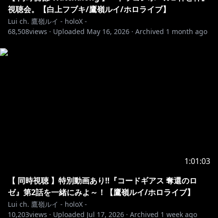
【ハッシュタグ】
視聴会。【白上フブキ/鷹嶺ルイ/ホロライブ】
Lui ch. 鷹嶺ルイ - holoX -
配信タグ：#たかねの見物
68,508
views ·
Uploaded
May 16, 2026
·
Archived
1 month ago
ファンネーム：#ルイ友
ファンアート：#Luillust
その他：#鷹嶺ルイ
🎨ファンアートはサムネで使用させていただく場合が
あります！
✦••┈┈┈••┈┈┈••✦••┈┈┈••┈┈┈••✦
💌お手紙や色紙をくれると泣いて喜びます💌
〒173-0003
1:01:03
東京都板橋区加賀1丁目6番1号
ネットデポ新板橋
【 同時視聴 】特別動画あり‼『コードギアス 奪還のロ
カバー株式会社 ホロライブ プレゼント係分
ゼ』第2話を一緒にみよ～！【鷹嶺ルイ/ホロライブ】
鷹嶺ルイ 宛
Lui ch. 鷹嶺ルイ - holoX -
10,203
views ·
Uploaded
Jul 17, 2026
·
Archived
1 week ago