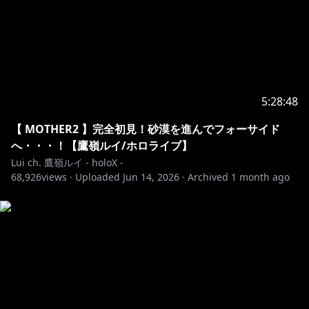
（お手紙や、限定写真や、短編小説など！）
・メンバー限定の配信や動画が見れます！
・メンバー限定壁紙などを配布いたします！
https://www.youtube.com/channel/UCs9_O1tRPMQ
THQ-N_L6FU2g/join
5:28:48
🎊Membership perks!🎊
【 MOTHER2 】完全初見！砂漠を進んでフォーサイド
・Members-only loyalty badges next to your names!
へ・・・！【鷹嶺ルイ/ホロライブ】
・Members-only stamps/emoji!
Lui ch. 鷹嶺ルイ - holoX -
・Members-only Community posts!
68,926
views ·
Uploaded
Jun 14, 2026
·
Archived
1 month ago
(Posts such as letters, pictures, and some short
novels too!)
・Members-only live streams!
・Members-only wallpapers!
✦••┈┈┈••┈┈┈••✦••┈┈┈••┈┈┈••✦
🌎Hello!! KaigaiNiki!!🌎