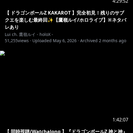
4:29:52
してね🥀
【 ドラゴンボールZ KAKAROT 】完全初見！残りのサブ
◆To help everyone enjoy the stream more, please
クエを楽しむ最終回✨【鷹嶺ルイ/ホロライブ】※ネタバ
follow these rules◆
レあり
・Be nice and respectful to each other!
Lui ch. 鷹嶺ルイ - holoX -
51,255
・Don't raid others OR discuss me in other channels
views ·
Uploaded
May 6, 2026
·
Archived
2 months ago
unless I am explicitly brought up!
・If you see spam or trolling, don’t respond. Just
block, report, and ignore those comments!
※ホロライブプロダクションから未成年の視聴者の方々
へのお願い
[カバー 未成年者の方々へ]で検索してお読みいただく
https://hololivepro.com/request-to-minors/
✦••┈┈┈••┈┈┈••✦••┈┈┈••┈┈┈••✦
1:42:07
【 同時視聴/Watchalong 】『ドラゴンボールZ 神と神』