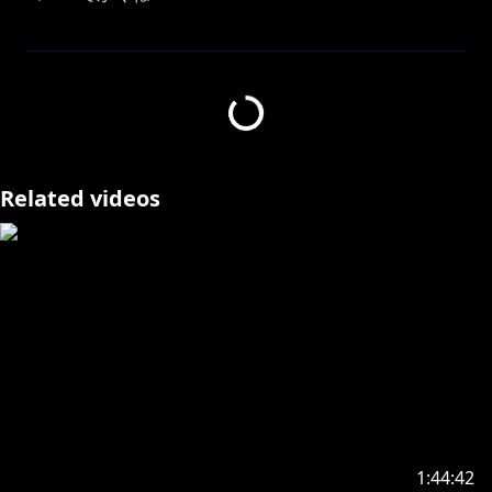
このゲーム実況は「バンダイナムコエンターテインメン
ト ゲーム実況ポリシー」に基づき制作・配信されてい
https://www.bandainamcoent.co.jp/info/videopolicy/
※このチャンネルの切り抜きをyoutube以外のSNSに投
Related videos
稿することを禁止です。
✦••┈┈┈••┈┈┈••✦••┈┈┈••┈┈┈••✦
🎵 2ndアルバム『Lapis Lazuli』🎵
https://cover.lnk.to/LapisLazuli
💿1stオリジナルアルバム「Liberty」
https://cover.lnk.to/Liberty
1:44:42