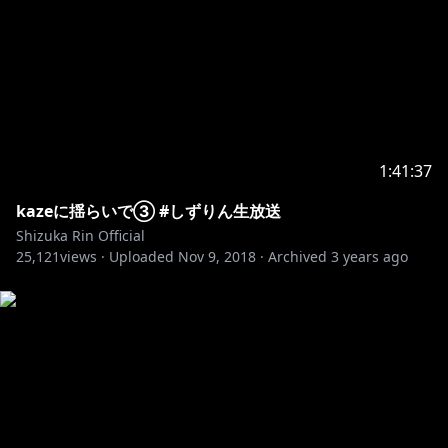
1:41:37
kazeに揺らいで③ #しずりん生放送
Shizuka Rin Official
25,121
views ·
Uploaded
Nov 9, 2018
·
Archived
3 years ago