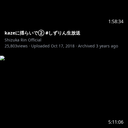
1:58:34
kazeに揺らいで② #しずりん生放送
Shizuka Rin Official
25,803
views ·
Uploaded
Oct 17, 2018
·
Archived
3 years ago
5:11:06