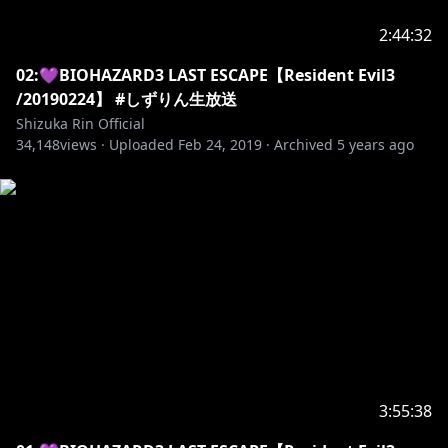
https://twitter.com/ShizuRin23
2:44:32
ʚ❤︎ɞ Youtube
02:💜BIOHAZARD3 LAST ESCAPE【Resident Evil3
/20190224】 #しずりん生放送
https://www.youtube.com/channel/UC6oDys1BGgBs
Shizuka Rin Official
34,148
IC3WhG1BovQ
views ·
Uploaded
Feb 24, 2019
·
Archived
5 years ago
https://www.openrec.tv/user/shizurin23
https://www.mirrativ.com/user/2331816
http://nijisanji.ichikara.co.jp/
3:55:38
info@ichikara.co.jp