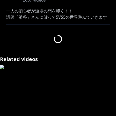
2037
videos
一人の初心者が道場の門を叩く！！
講師「渋谷」さんに倣って5VS5の世界遊んでいきます
よー(*´▽｀*)
▼インストールはこちら
iOS/Android：
http://bit.ly/2CqQdfB
提供：伝説対決 -Arena of Valor-
Related videos
--------------------------------------------------------------------------------
--------------------------
こんにちは✨にじさんじ所属バーチャルライバーの、
静凛(シズカリン)です(๑•̀ㅁ•́๑) 🔰
応援、登録、評価、宜しくお願い致しますね💗
ʚ❤︎ɞ Twitter