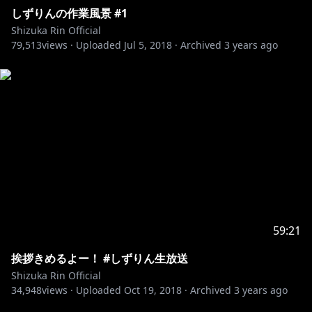
しずりんの作業風景 #1
Shizuka Rin Official
79,513
views ·
Uploaded
Jul 5, 2018
·
Archived
3 years ago
59:21
挨拶きめるよー！ #しずりん生放送
Shizuka Rin Official
34,948
views ·
Uploaded
Oct 19, 2018
·
Archived
3 years ago