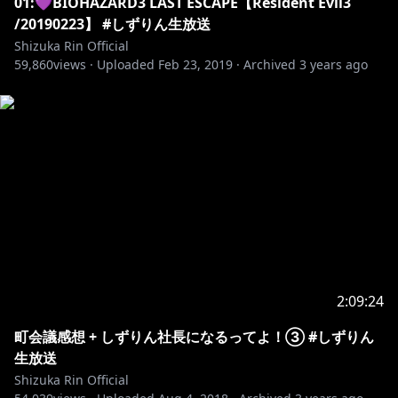
01:💜BIOHAZARD3 LAST ESCAPE【Resident Evil3
/20190223】 #しずりん生放送
#伝説対決 #しずりん生放送 #バーチャル凛 #にじさん
Shizuka Rin Official
じ #バーチャルYoutuber
59,860
views ·
Uploaded
Feb 23, 2019
·
Archived
3 years ago
2:09:24
町会議感想 + しずりん社長になるってよ！③ #しずりん
生放送
Shizuka Rin Official