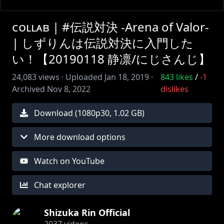
ᴄᴏʟʟᴀʙ | #伝説対決 -Arena of Valor-
| しずりんは伝説対決に入門した
い！【20190118 静凛/にじさんじ】
24,083
views ·
Uploaded
Jan 18, 2019
·
843
likes
/
-1
Archived
Nov 8, 2022
dislikes
Download (
1080
p
30
,
1.02 GB
)
More download options
Watch on YouTube
Chat explorer
Shizuka Rin Official