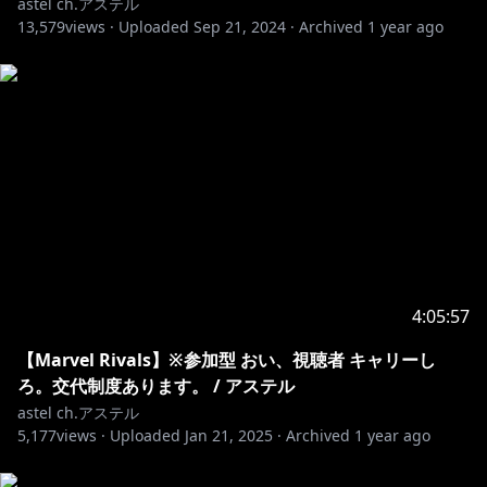
astel ch.アステル
/ファンアートタグ ♯アステル絵ダ
13,579
views ·
Uploaded
Sep 21, 2024
·
Archived
1 year ago
/ファンネーム ♯アステラー
❖お願い❖
▼僕以外の人が不快に思うコメントや行動はご遠慮く
ださい
(暴力的、性的、批判的な発言)
▼活動への要望やご意見・コメントはこちらに
4:05:57
(
bit.ly/34Tqx8E
)※公開時
【Marvel Rivals】※参加型 おい、視聴者 キャリーし
ろ。交代制度あります。 / アステル
astel ch.アステル
❖チャンネル登録/Twitterのフォロー待ってます❖
5,177
views ·
Uploaded
Jan 21, 2025
·
Archived
1 year ago
⊹アステル・レダ⊹