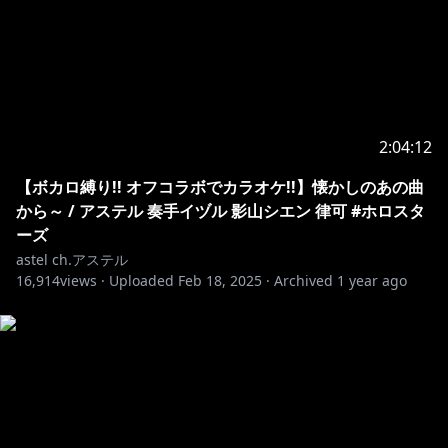
/ holostarstv
【お手紙・プレゼントはこちらまで】
https://www.hololive.tv/contact
〒173-0003
東京都板橋区加賀1丁目6番1号 ネットデポ新板橋
2:04:12
カバー株式会社 ホロスターズ プレゼント係分 アス
【ボカロ縛り!! オフコラボでカラオケ!!】懐かしのあの曲
テル 宛
から～ / アステル 奏手イヅル 影山シエン 律可 #ホロスタ
--------------------------------
ーズ
astel ch.アステル
※ホロライブプロダクションから未成年の視聴者の方々
16,914
views ·
Uploaded
Feb 18, 2025
·
Archived
1 year ago
へのお願い
[カバー 未成年者の方々へ]で検索してお読みいただく
https://hololivepro.com/request-to-minors/