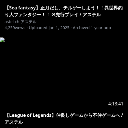
メルクデザイン : 遠藤ヒョウガ先生@hyouga617
フルーティデザイン：いぬふじ先生@dogfuji15
【Sea fantasy】正月だし、チルゲーしよう！！異世界釣
アレコスデザイン：ヨシヤ先生@ina_ba_ya
り人ファンタジー！！ ※先行プレイ / アステル
ユークデザイン : ショースケ先生 @shosuke0716
astel ch.アステル
4,259
クノールデザイン:トナミカンジ先生@tonamikanji
views ·
Uploaded
Jan 1, 2025
·
Archived
1 year ago
ウラティデザイン : ひつじロボ先生@hit_ton_ton
ハルトデザイン:TAPI岡先生@wolftapioca
Special thanks : transition → ぽかげ PKG
@5daime_pokage
↓↓↓↓↓↓↓↓↓↓↓↓↓↓↓↓↓↓↓↓↓↓↓↓↓↓
↓↓↓
≛ Tag
⊛推しマーク
4:13:41
【League of Legends】仲良しゲームから不仲ゲームへ /
/アステル全般 ♯アステルレダ
アステル
/配信タグ ♯アステルレポート