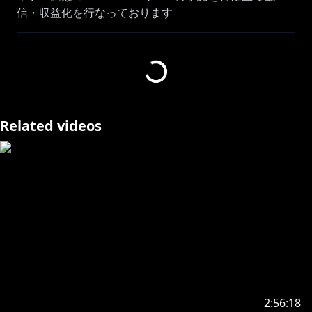
信・収益化を行なっております
音源
Hiroのピアノ伴奏アレンジ
/ hiropiano
Related videos
生音風カラオケ屋 様
/ @namakara
========================================
アポレオンムービー : ろづ希スーパーゴッド大先生
Thumbnail illust : さん
アポレオンデザイン:中村エイト先生@NkmR8
2:56:18