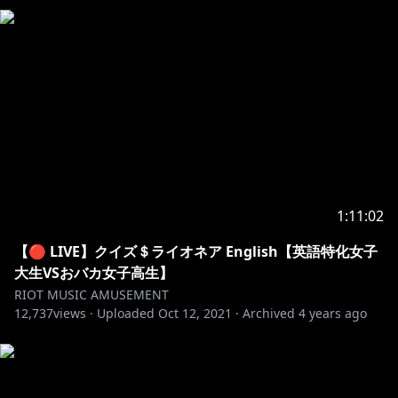
https://www.youtube.com/channel/UClqZm49qdCGa
V96s2ZN9--Q
Twitter：
https://twitter.com/suzuna_n_RIOT
TikTok：
https://www.tiktok.com/@suzuna_n_riot
1:11:02
【🔴 LIVE】クイズ＄ライオネア English【英語特化女子
大生VSおバカ女子高生】
RIOT MUSIC AMUSEMENT
12,737
views ·
Uploaded
Oct 12, 2021
·
Archived
4 years ago