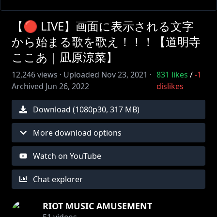
【🔴 LIVE】画面に表示される文字
から始まる歌を歌え！！！【道明寺
ここあ｜凪原涼菜】
12,246
views ·
Uploaded
Nov 23, 2021
·
831
likes
/
-1
Archived
Jun 26, 2022
dislikes
Download (
1080
p
30
,
317 MB
)
More download options
Watch on YouTube
Chat explorer
RIOT MUSIC AMUSEMENT