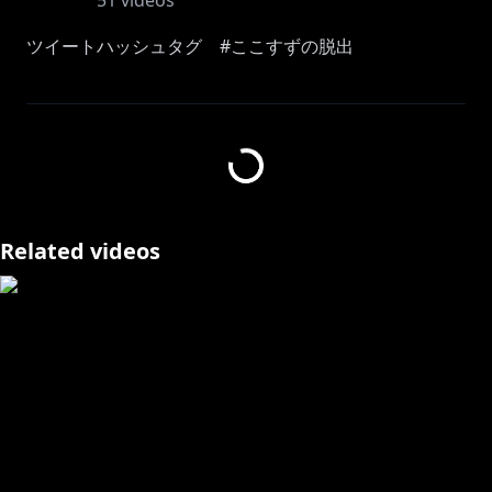
51
videos
ツイートハッシュタグ #ここすずの脱出
- - - - - - - - - - - - - - - - - - - - - - - 概要 - - - - - - - - - - - - - - -
- - - - - - - -
道明寺ここあと凪原涼菜が
白い部屋に閉じ込められちゃった！
なにやらマイクとモニターだけは準備されていて……？
Related videos
次回のライオットミュージックアミューズメントは
50音全て歌いきるまで出られない部屋からの脱出
の1本をお送りいたします
- - - - - - - - - - - - - - - - - - - - - - - - - - - - - - - - - - - - - - - - - - - -
- - - - - - - - -
1stアルバム リリース決定！！