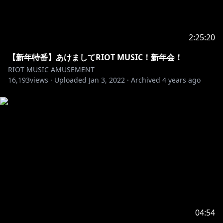
2:25:20
【新年特番】あけましてRIOT MUSIC！新年会！
RIOT MUSIC AMUSEMENT
16,193
views ·
Uploaded
Jan 3, 2022
·
Archived
4 years ago
04:54