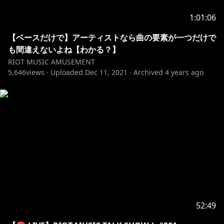
タイトル：RIOT OF EMOTIONS
参加アーティスト：道明寺ここあ / 芦澤サキ / 松永依織
1:01:06
/ 長瀬有花 / 凪原涼菜
発売日：2021年9月29日（水）
【ベースだけで】アーティストなら曲の要素が一つだけで
価格：4,500円（税抜）
も間違えないよね【わかる？】
特典：限定Blu-rayDisc
RIOT MUSIC AMUSEMENT
5,646
※各店舗様特典あり
views ·
Uploaded
Dec 11, 2021
·
Archived
4 years ago
[ご予約先]
https://bit.ly/3hqlSUi
https://bit.ly/3jXtWO1
https://amzn.to/3hu9brv
https://bit.ly/2UDi60B
52:49
https://bit.ly/36pDdX3