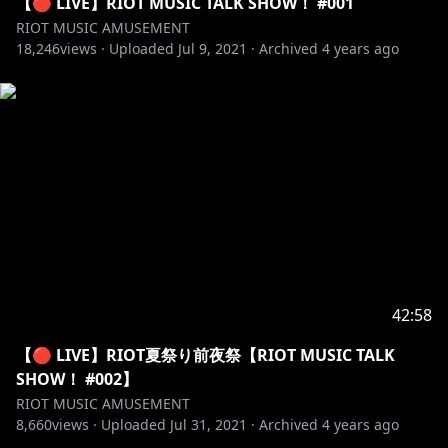
【🔴 LIVE】RIOT MUSIC TALK SHOW！ #001
RIOT MUSIC AMUSEMENT
18,246
views ·
Uploaded
Jul 9, 2021
·
Archived
4 years ago
RIOT MUSIC
Twitter：
https://twitter.com/riotmusic_info
HP：
https://riot-music.com/
Store：
https://riotmusic.store/
Contact：
http://riot-music.com/contact
- - - - - - - - - - - - - - - - - 出演 - - - - - - - - - - - - - - - - -
● 道明寺 ここあ
YouTube：
42:58
https://www.youtube.com/c/COCOADOMYOJI
Twitter：
https://twitter.com/cocoa_domyoji
【🔴 LIVE】RIOT夏祭り前夜祭【RIOT MUSIC TALK
TikTok：
https://www.tiktok.com/@cocoa_domyoji
SHOW！ #002】
RIOT MUSIC AMUSEMENT
● 凪原涼菜
8,660
views ·
Uploaded
Jul 31, 2021
·
Archived
4 years ago
YouTube：