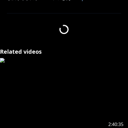
▼ボイス販売
(期間限定)
(再販)
(常設)
https://shop.nijisanji.jp/s/niji/item/detail/dig-00848?
Related videos
ima=4335
https://shop.nijisanji.jp/s/niji/item/detail/dig-00622?
ima=2352
https://shop.nijisanji.jp/s/niji/item/detail/dig-00062?
ima=2140
https://shop.nijisanji.jp/s/niji/item/detail/dig-00455?
ima=3206
2:40:35