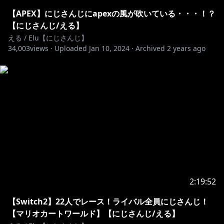
https://shop.nijisanji.jp/s/niji/item/detail/dig-00405?
ima=0857
【APEX】にじさんじにapexの風が吹いている・・・！？
【にじさんじ/える】
https://shop.nijisanji.jp/s/niji/item/detail/dig-00062?
える / Elu【にじさんじ】
34,003
ima=5918
views ·
Uploaded
Jan 10, 2024
·
Archived
2 years ago
https://www.youtube.com/channel/UCYKP16oMX9K
KPbrNgo_Kgag/join
メンバーになると…
・メンバーバッジ、メンバースタンプが使えるようにな
るよ
・1ヵ月に1回の手書き投稿
・時々メンバー限定配信あるよ
etc...
2:19:52
【Switch2】22人でレース！ライバル全員にじさんじ！
https://fanclub.nijisanji.jp/fanclubs/elu
【マリオカートワールド】【にじさんじ/える】
ファンクラブに入ると…