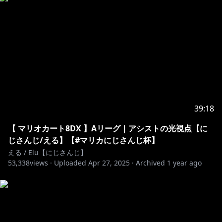
▼音楽活動
えるのオリジナル曲「MESMERIZER」が各プラットフ
ォームにて配信中！
ご購入はこちら→https://linkco.re/TFrRC0XD
視聴用動画はこちら→https://youtu.be/UHz2giS3VV4
https://www.nijisanji.jp/contact
39:18
special thanks
・メンバーバッジイラスト 礫粉さん(@rekicon_)
【 マリオカート8DX 】Aリーグ｜アシストの光視点【に
・メンバー絵文字イラスト 茶器。さん
じさんじ/える】【#マリカにじさんじ杯】
(@chakichakichaki)、ぶんぶんさん(@bn__bn_)
える / Elu【にじさんじ】
53,338
・スパチャ、メンバー加入表示イラスト 礫粉さん
views ·
Uploaded
Apr 27, 2025
·
Archived
1 year ago
(@rekicon_)
※未成年者の視聴者の方々は、下記リンク先の注意事項