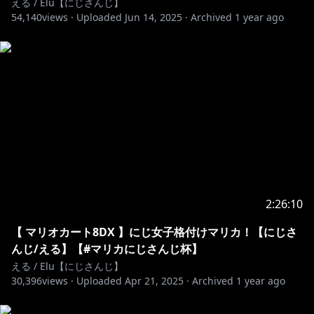
える / Elu【にじさんじ】
・ライバー自身も閲覧・投稿可能な会員限定のチャット
54,140
views ·
Uploaded
Jun 14, 2025
·
Archived
1 year ago
ルームでお話しできるよ！専用アプリをDLしてね
・会員限定ブログの閲覧
・過去に投稿した絵日記の閲覧
・会員限定イベントの開催
・会員証の発行
etc...
https://twitter.com/Elu_World
@Elu_World
# えるえる生放送
2:26:10
▼個人グッズ
にじさんじぷちシリーズ、キービジュアルグッズ、
【 マリオカート8DX 】にじ女子格付けマリカ！【にじさ
Welcomeグッズ等々
んじ/える】【#マリカにじさんじ杯】
える / Elu【にじさんじ】
https://shop.nijisanji.jp/s/niji/group/list/005/item?
30,396
views ·
Uploaded
Apr 21, 2025
·
Archived
1 year ago
ima=2800