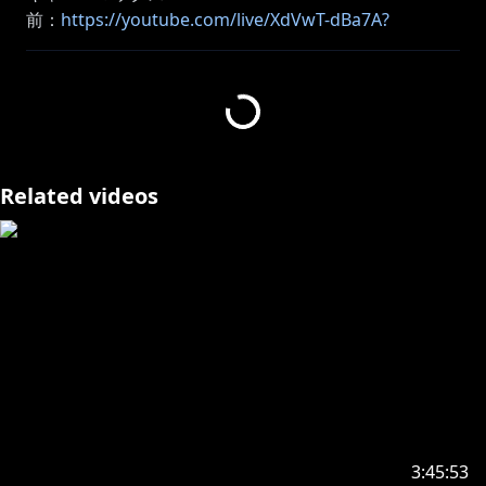
前：
https://youtube.com/live/XdVwT-dBa7A?
feature=share
次：
再生リスト：
https://www.youtube.com/playlist?
list=PLC0194KMxFn21oc_WPNzEyttQMbksNv49
Related videos
#見ルネル
･･･････････････････････････････
https://www.youtube.com/channel/UCE5VgVGRPfNC
jXPeTe1QJHA/join
・オリジナルのスタンプが使えるよ！
・たまにメンバー限定の配信もあるよ！
･･･････････････････････････････
3:45:53