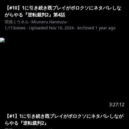
Twitter✿https://twitter.com/Miuneru_
【#10】1に引き続き既プレイがボロクソにネタバレしな
（配信やコラボなどの告知はこちら）
がらやる『逆転裁判2』第4話
羽渦ミウネル -Miuneru Haneuzu-
1,113
Bluesky✿https://bsky.app/profile/miuneru.voms.net
views ·
Uploaded
Nov 10, 2024
·
Archived
1 year ago
（日常的な呟きはこちら）
GOODS✿https://voms.booth.pm/
配信画面✿https://twitter.com/hanamori_design
°˖✧ いつもの姿 ✧˖°
Illust&Live2D✿https://twitter.com/GYARI_
°˖✧ 異世界の姿 ✧˖°
Illust✿https://twitter.com/chie_rico
3:27:12
Live2D✿https://twitter.com/Amatoko85
【#1】1に引き続き既プレイがボロクソにネタバレしなが
らやる『逆転裁判2』
･･･････････････････････････････