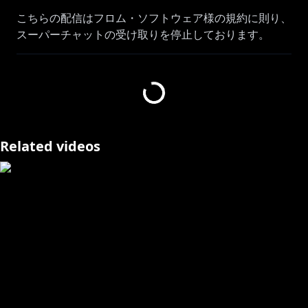
こちらの配信はフロム・ソフトウェア様の規約に則り、
スーパーチャットの受け取りを停止しております。
Steamページ
┗https://store.steampowered.com/app/2622380/EL
DEN_RING_NIGHTREIGN/
前回：
Related videos
善額サンパロー@Sanparo_Z
┗https://www.youtube.com/live/tLESIX2KSao?
si=di3GzEPIhzdJqp2N
未知又バトヤ@Batoya_
┗https://www.youtube.com/live/ks-UhhFNjhY?
si=QyOVP3Ukj6Q43H3k
#見ルネル
･･･････････････････････････････