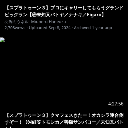
【スプラトゥーン３】プロにキャリーしてもらうグランド
ビッグラン【ⓦ未知又バトヤ／ナナキ／Figaro】
羽渦ミウネル -Miuneru Haneuzu-
2,708
views ·
Uploaded
Sep 8, 2024
·
Archived
1 year ago
4:27:56
【スプラトゥーン３】クマフェスきたー！オカシラ連合倒
すぞー！【ⓦ緋笠トモシカ／善額サンパロー／未知又バト