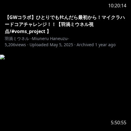
10:20:14
https://www.youtube.com/channel/UCE5VgVGRPfNC
【GWコラボ】ひとりでもﾀﾋんだら最初から！マイクラハ
jXPeTe1QJHA/join
ードコアチャレンジ！！【羽渦ミウネル視
・オリジナルのスタンプが使えるよ！
点/#voms_project 】
・たまにメンバー限定の配信もあるよ！
羽渦ミウネル -Miuneru Haneuzu-
5,206
views ·
Uploaded
May 5, 2025
·
Archived
1 year ago
･･･････････････････････････････
Twitter✿https://twitter.com/Miuneru_
（配信やコラボなどの告知はこちら）
Bluesky✿https://bsky.app/profile/miuneru.voms.net
（日常的な呟きはこちら）
GOODS✿https://voms.booth.pm/
°˖✧ いつもの姿 ✧˖°
5:50:55
Illust&Live2D✿https://twitter.com/GYARI_