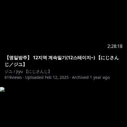
BANなどが有るかもです！
よろしくお願いします！
-------------------------------------------------
◈『Twitter』
https://twitter.com/JiyuOh2434
2:28:18
◈『Support』
https://toon.at/donate/jiyuoh2434
◈『Membership』
【명일방주】 12지역 계속밀기(12스테이지~) 【にじさん
https://www.youtube.com/channel/UCnzZmBOSrQf
じ／ジユ】
2wDBbnsDajVw/join
ジユ / Jiyu 【にじさんじ】
619
◈『NIJISANJI KR』
views ·
Uploaded
Feb 12, 2025
https://twitter.com/NIJISANJI_KR
·
Archived
1 year ago
◈『미성년자분들에 대한 안내문』
https://www.anycolor.co.jp/notice-for-minors-kr
#니지산지 #にじさんじ #오지유 #PREELIVE