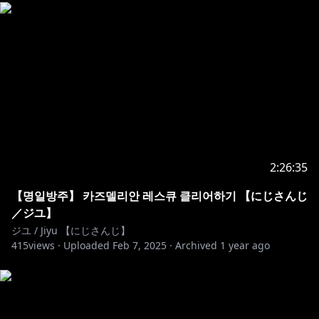
-외에도 자신이 생각했을 때 아... 이건 좀 아닌거같은데?
라고 생각하는 행동 등등
위의 내용 외에도 판단에 따라 경고 후 채팅 삭제나 밴 등
의 처리가 있을 수 있습니다!
잘 부탁드려요!
⚜ルールは守って楽しいリスナー生活をしましょう！
（禁止事項）⚜
2:26:35
・他の方の気持ちを悪くさせるほどの悪口、セクハラは
禁止です！
【명일방주】 카즈델리안 레스큐 클리어하기 【にじさんじ
・配信の内容と関係ないVtuberさんの話等々はおやめ
／ジユ】
ください
ジユ / Jiyu 【にじさんじ】
・問題になるような発言やニックネーム
415
views ·
Uploaded
Feb 7, 2025
·
Archived
1 year ago
・他にご自分で考えても「あ…これはダメかも…」と思
うくらいの行動などなど
以上の内容以外も僕の判断によってチャットの削除や