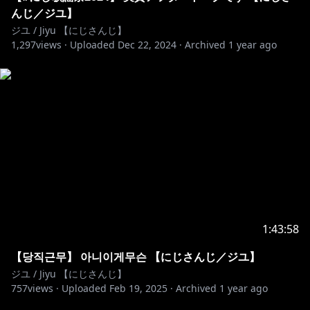
んじ／ジユ】
https://booth.pm/ko/items?
ジユ / Jiyu 【にじさんじ】
1,297
tags%5B%5D=%E3%82%AA+%E3%82%B8%E3%83%A6
views ·
Uploaded
Dec 22, 2024
·
Archived
1 year ago
【Welcome Goods】販売中！！！！！
https://shop.nijisanji.jp/s/niji/item
...
----------------------------------------------------------
⚜매너를 지키고 다같이 즐거운 방송을 만들어요!(금지
사항입니다)⚜
-다른 분들이 기분 나쁠정도의 욕설이나 성희롱 등은 금
1:43:58
지입니다!
【당직근무】 아니이게무슨 【にじさんじ／ジユ】
-방송 내용과 관계 없는 Vtuber나 스트리머 언급 등은 그
ジユ / Jiyu 【にじさんじ】
만둬주세요
757
views ·
Uploaded
Feb 19, 2025
·
Archived
1 year ago
-논란이 될만한 발언이나 닉네임