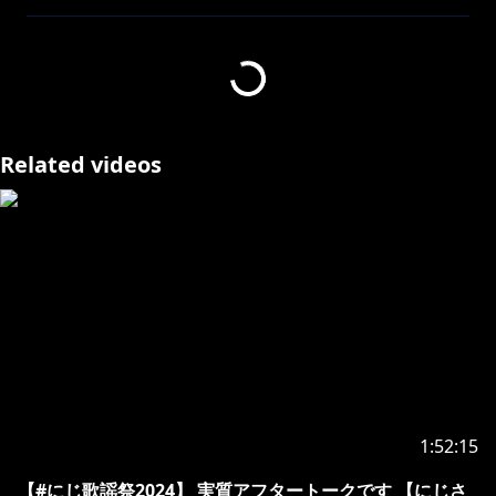
----------------------------------------------------------
https://nijisanji-kr.booth.pm/items/6353378
Related videos
https://booth.pm/ko/items?
tags%5B%5D=%E3%83%AA%E3%83%A5+%E3%83%8F
%E3%83%AA
【2023ボイス再販売】
2024.04.01 00:00(JST)から去年のエイプリルフールボイ
https://nijisanji-kr.booth.pm/items/4655686
https://shop.nijisanji.jp/s/niji/item/detail/SSZS-
1:52:15
27972?ima=3523
【#にじ歌謡祭2024】 実質アフタートークです 【にじさ