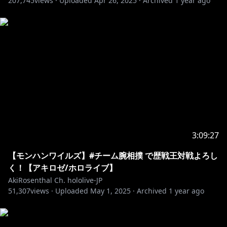
207,745
views ·
Uploaded
Apr 26, 2025
·
Archived
1 year ago
https://cover.lnk.to/Yourdestinysituation
・－・－・－・－・－・－・－・－・－・－・－・－・
－・－・－・－・－・
▹▸How About Aki Rosenthal
アキロゼとは… アローナ！（挨拶）
ホロライブ所属Vtuber（1期生）
異世界からやってきた癒し系ハーフエルフJK
歌と踊りが大好き、お酒も大好き
見てくれるみんなにとって生活の彩りをお届けできるよ
う活動中
3:09:27
https://www.youtube.com/channel/UCFTLzh12_nrtz
qBPsTCqenA/join
【モンハンワイルズ】#チーム腕相撲 で歴戦王対戦よろし
・－・－・－・－・－・－・－・－・－・－・－・－・
く！【アキロゼ/ホロライブ】
－・－・－・－・－・
AkiRosenthal Ch. hololive-JP
51,307
views ·
Uploaded
May 1, 2025
·
Archived
1 year ago
https://twitter.com/akirosenthal