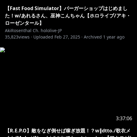
/ja
【Fast Food Simulator】バーガーショップはじめまし
た！w/あれるさん、巫神こんちゃん【ホロライブ/アキ・
https://x.gd/CpNjp
ローゼンタール】
AkiRosenthal Ch. hololive-JP
35,823
🍎公式ショップ以外で取り扱い中のオススメグッズ🍎
views ·
Uploaded
Feb 27, 2025
·
Archived
1 year ago
アキロゼねんどろいど 各種販売サイトにて発売中
・－・－・－・－・－・－・－・－・－・－・－・－・
－・－・－・－・－・
🍎アキロゼ自作ボイス&グッズはコチラをチェック！
https://shop.hololivepro.com/pages/search-results-
page?q=Aki%20Rosenthal
🍎最近知ってくれた人におすすめボイス＆グッズ🍎
ASMR/ボイスドラマ/システムボイス発売！
▻
https://booth.pm/ja/items/907571
3:37:06
▻
https://booth.pm/ja/items/1836440
【R.E.P.O】敵をなぎ倒せば稼ぎ放題！？w∥dtto./歌衣メ