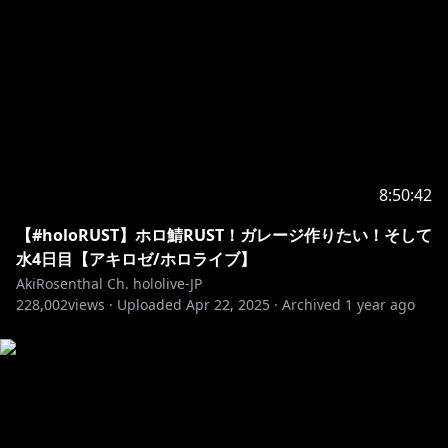
二次創作、切り抜き動画大歓迎♪
https://hololivepro.com/terms/
FanTag// #ロゼ隊 #Rosetai
FanArt // #アロ絵 #akimage
切り抜きタグ // #切り抜きロゼ #akiclip
非公式アキロゼファンサイト（本人公認）＊情報めっち
8:50:42
【#holoRUST】ホロ鯖RUST！ガレージ作りたい！そして
https://akilove.net/
水4日目【アキロゼ/ホロライブ】
・－・－・－・－・－・－・－・－・－・－・－・－・
AkiRosenthal Ch. hololive-JP
－・－・－・－・－・
228,002
views ·
Uploaded
Apr 22, 2025
·
Archived
1 year ago
🍎ファンレターの受け取りができるよ🍎
〒173-0003
東京都板橋区加賀1丁目6番1号
ネットデポ新板橋
カバー株式会社 ホロライブ プレゼント係分
アキ・ローゼンタール宛