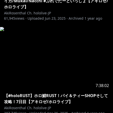
イカ/Mukai/Nacchi #ぷれでたーといっしょ【アキロゼ/
イベントや日常に絶対欲しい！
ホロライブ】
🍎ロゼ隊訓練Tシャツ🍎
AkiRosenthal Ch. hololive-JP
▻
https://booth.pm/ja/items/1046875
61,945
views ·
Uploaded
Jun 23, 2025
·
Archived
1 year ago
🍎ロゼ隊マナチャージTシャツ🍎
▻
https://booth.pm/ja/items/1397108
🍎You can also purchase from overseas here!🍎
▻
https://shop.geekjack.net/collections/aki-
rosenthal
・－・－・－・－・－・－・－・－・－・－・－・－・
－・－・－・－・－・
🎧アキロゼ オリジナル楽曲絶賛配信中🎧
https://akirosenthal.streamlink.to/SHALLYS
7:38:02
https://akirose.streamlink.to/HeroineAudition
【#holoRUST】ホロ鯖RUST！パイ＆ティーSHOPそして
攻略！7日目【アキロゼ/ホロライブ】
https://cover.lnk.to/ROSEoftheLAMP
AkiRosenthal Ch. hololive-JP