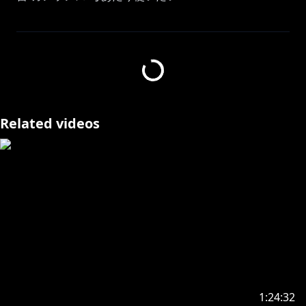
https://shop.hololivepro.com/products/akirosenthal
_bd2025
https://cover.lnk.to/5bvecc
Related videos
配信タグ #アキびゅーわーるど
この動画およびライブは株式会社カプコンの利用許諾を
受けて配信しています
モンスターハンターワイルズ
©CAPCOM #モンハンワイルズ
・－・－・－・－・－・－・－・－・－・－・－・－・
－・－・－・－・－・
✨最新グッズ＆ボイス情報✨
https://store.line.me/stickershop/product/29057250
1:24:32