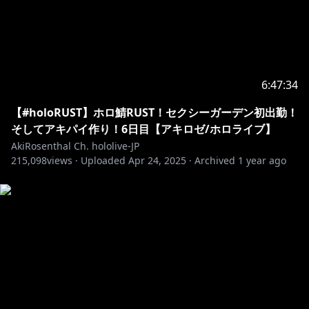
・－・－・－・－・－・－・－・－・－・－・－・－・
－・－・－・－・－・
https://www.youtube.com/channel/UCJFZiqLMntJufD
CHc6bQixg
6:47:34
https://hololive.hololivepro.com/
【#holoRUST】ホロ鯖RUST！セクシーガーデン初出勤！
そしてアキパイ作り！6日目【アキロゼ/ホロライブ】
https://www.hololive.tv/contact
AkiRosenthal Ch. hololive-JP
215,098
views ·
Uploaded
Apr 24, 2025
·
Archived
1 year ago
https://hololivepro.com/question
・－・－・－・－・－・－・－・－・－・－・－・－・
－・－・－・－・－・
※ホロライブプロダクションから未成年の視聴者の方々
へのお願い
https://www.hololive.tv/request-to-minors