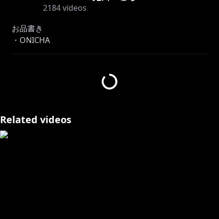
2184
videos
お品書き
・ONICHA
・プリングルスチョコ
・ピーナッツコーラ
・NOPE
・ドバイチョコ餅
・サーモンとびっこマヨネーズ
・ネギクリームチーズベーコン
Related videos
・ケンタッキー炊き込みご飯
サムネイラスト：かにかまさん
⋈ －－－－－－－－－－－－－－－－－－－－－⋈
https://twitter.com/usadapekora