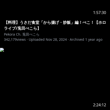
ハッシュタグ #ぺこらいぶ でツイート🎶
1:57:30
⋈ －－－－－－－－－－－－－－－－－－－－－⋈
【料理】うさだ食堂「から揚げ・炒飯」編！ぺこ！【ホロ
▷メンバーシップはじめました！！
ライブ/兎田ぺこら】
Pekora Ch. 兎田ぺこら
342,179
【特典】
views ·
Uploaded
Nov 28, 2024
·
Archived
1 year ago
■専用スタンプの追加！名前の横にメンバーバッチも付
くぺこ！
■メンバー限定での生放送が随時あるぺこ！
■定期的にコミュニティに壁紙やイラストの追加がある
YO！
https://www.youtube.com/channel/UC1DCedRgGHB
dm81E1llLhOQ/join
⋈ －－－－－－－－－－－－－－－－－－－－－⋈
2:24:12