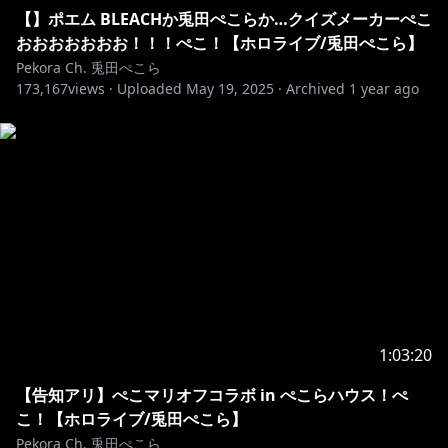
【】ポエム BLEACHか兎田ぺこらか…クイズメーカーぺこ
※ホロライブプロダクションから未成年の視聴者の方々
おおおおおおお！！！ぺこ！【ホロライブ/兎田ぺこら】
へのお願い
Pekora Ch. 兎田ぺこら
[カバー 未成年者の方々へ]で検索してお読みいただく
173,167
views ·
Uploaded
May 19, 2025
·
Archived
1 year ago
か、下記リンクをご確認の上、
https://hololivepro.com/request-to-minors/
1:03:20
【告知アリ】ぺこマリオフコラボ in ぺこらハウス！ぺ
こ！【ホロライブ/兎田ぺこら】
Pekora Ch. 兎田ぺこら