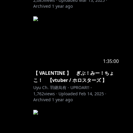
2,085
views ·
Uploaded
Mar 13, 2025
·
Archived
1 year ago
1:35:00
【 VALENTINE 】 ぎぶ！みー！ちょ
こ！ 【vtuber / ホロスターズ 】
Uyu Ch. 羽継烏有 - UPROAR!! -
1,762
views ·
Uploaded
Feb 14, 2025
·
Archived
1 year ago