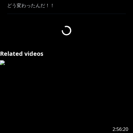
どう変わったんだ！！
配信タイトル：F1® 25
ストアページ：
https://store.steampowered.com/app/3059520/F1_2
5/
Related videos
よく聞かれること👇
・使用ハンコン
Logicool G
G923 Racing Wheel & Pedal
免許はMTです。
サーキットは走ったことないです！
レースシムは最近始めました！全然走れません！
F1はここ数年ちゃんと見てなくて今年から見始めまし
た！
応援しているのはレッドブル・角田君です。！
2:56:20