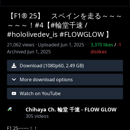
【F1® 25】 スペインを走る～～～
～～～！#4【#輪堂千速 /
#hololivedev_is #FLOWGLOW 】
21,062
views ·
Uploaded
Jun 1, 2025
·
3,370
likes
/
-1
Archived
Jun 1, 2025
dislikes
Download (
1080
p
60
,
2.49 GB
)
More download options
Watch on YouTube
Chihaya Ch. 輪堂 千速 - FLOW GLOW
305
videos
F1 25~~~~！！