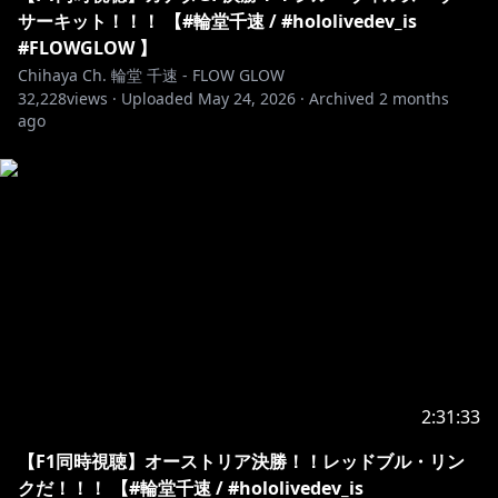
ホロライブプロダクションから未成年の視聴者へのお願
サーキット！！！ 【#輪堂千速 / #hololivedev_is
い：
#FLOWGLOW 】
コンテンツをご覧になる前に必ず下記リンクをご確認く
Chihaya Ch. 輪堂 千速 - FLOW GLOW
32,228
views ·
Uploaded
May 24, 2026
·
Archived
2 months
https://hololivepro.com/request-to-minors/
ago
2:31:33
【F1同時視聴】オーストリア決勝！！レッドブル・リン
クだ！！！ 【#輪堂千速 / #hololivedev_is