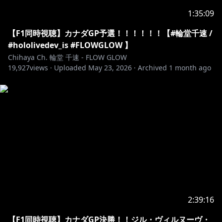
◆ホロライブプロダクションOFFICIAL
1:35:09
HP:
https://hololivepro.com/
X:
https://x.com/hololivetv
【F1同時視聴】カナダGP予選！！！！！！【#輪堂千速 /
#hololivedev_is #FLOWGLOW 】
-------------------------------------------
Chihaya Ch. 輪堂 千速 - FLOW GLOW
19,927
views ·
Uploaded
May 23, 2026
·
Archived
1 month ago
▼お手紙や色紙の送付先はコチラ
〒173-0003
東京都板橋区加賀1丁目6番1号
ネットデポ新板橋
カバー株式会社 ホロライブ プレゼント係分
輪堂千速 宛
https://www.hololive.tv/contact
-------------------------------------------
2:39:16
【F1同時視聴】カナダGP決勝！！ジル・ヴィルヌーヴ・