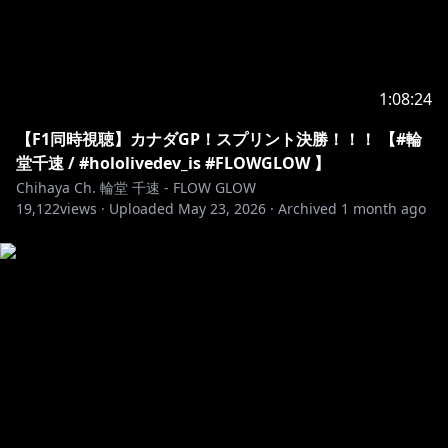
https://youtu.be/6h1mezywMCw
1:08:24
https://youtu.be/r2nbjYYVaUA?
si=XdhXW2mBtAhXq4q8
【F1同時視聴】カナダGP！スプリント決勝！！！ 【#輪
堂千速 / #hololivedev_is #FLOWGLOW 】
Chihaya Ch. 輪堂 千速 - FLOW GLOW
https://youtu.be/EkdNf0b7UU0?
19,122
views ·
Uploaded
May 23, 2026
·
Archived
1 month ago
si=mBXpDoK64CkcTp7c
￣￣￣￣￣￣￣￣￣￣￣￣￣￣￣￣￣￣￣
◆FLOW GLOW OFFICIAL
WEB：
https://hololive.hololivepro.com/special/13902/
Youtube：
https://www.youtube.com/@DEV_IS_FLOWGLOW