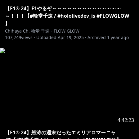
【F1® 24】F1やるぞ～～～～～～～～～～～～～～
https://x.com/Peacock1202
～！！！【#輪堂千速 / #hololivedev_is #FLOWGLOW
ありがとうございます！
】
Chihaya Ch. 輪堂 千速 - FLOW GLOW
107,749
views ·
Uploaded
Apr 19, 2025
·
Archived
1 year ago
ねえ、いっしょに向こう側の景色を見に行かない？
ホロライブDEV_ISからデビューした FLOWGLOWのDJ
兼運転手 輪堂千速です！
▼X
https://x.com/rindochihaya
▼△▼△▼△▼△▼△▼△▼△▼△▼△▼△▼△▼△▼
△
4:42:23
🔧最新情報 / information🎧
【F1® 24】怒涛の週末だったエミリアロマーニャ
🆕