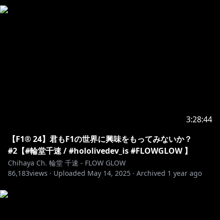
https://shop.hololivepro.com/products/hololive_asm
r_puttingyoutosleep?srsltid=AfmBOornk5wE4J-
Y90VWuTmFZWjBtXtraZblKbHsvubjPcaCjZ2tlw5-
https://shop.hololivepro.com/products/startingvoic
e_rindochihaya
3:28:44
https://www.youtube.com/channel/UCKMWFR6lAstL
【F1® 24】君もF1の世界に興味をもってみないか？
a7Vbf5dH7ig/join
#2【#輪堂千速 / #hololivedev_is #FLOWGLOW 】
Chihaya Ch. 輪堂 千速 - FLOW GLOW
86,183
📢 iOS ユーザーの皆様へ / for iOS(iPHONE, iPAD)
views ·
Uploaded
May 14, 2025
·
Archived
1 year ago
users
こちらのURL（
https://www.youtube.com/@RindoChihaya
）をWeb