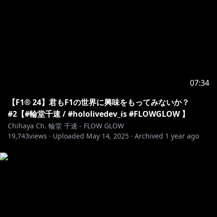
ブラウザで開いて加入してください。
Go to
https://www.youtube.com/@UCKMWFR6lAstLa7Vbf5
dH7ig
join in web browser to join, instead of
YouTube app.
▼△▼△▼△▼△▼△▼△▼△▼△▼△▼△▼△▼△▼
△
07:34
【F1® 24】君もF1の世界に興味をもってみないか？
ハッシュタグ / Hashtags
#2【#輪堂千速 / #hololivedev_is #FLOWGLOW 】
配信タグ：#おしゃべりん堂
Chihaya Ch. 輪堂 千速 - FLOW GLOW
ファンアート：#もはやちはや
19,743
views ·
Uploaded
May 14, 2025
·
Archived
1 year ago
ファンネーム：ニック(メカニック)
ファンマーク：🎧🔧
▼△▼△▼△▼△▼△▼△▼△▼△▼△▼△▼△▼△▼
△