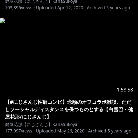
健屋花那【にじさんじ】KanaSukoya
103,396
views ·
Uploaded
Apr 12, 2020
·
Archived
5 years ago
■キャラクター
【スコティッシュ・ホールド】
猫の獣人。純血種のため、生まれた時から婚約が決まっ
ていた。
他の人に決められた結婚なんて絶対に嫌！
周りも認めざるを得ないくらいの本当の運命の人を見つ
けたいと思い、飼い主の家を飛び出しロスサントスに流
れ着いた。
1:58:58
■Grand Theft Auto V
【#にじさんじ性癖コンビ】念願のオフコラボ雑談、ただ
https://store.steampowered.com/app/271590/Gran
しソーシャルディスタンスを保つものとする【白雪巴・健
d_Theft_Auto_V/
屋花那/にじさんじ】
健屋花那【にじさんじ】KanaSukoya
177,997
views ·
Uploaded
May 26, 2020
·
Archived
5 years ago
※スパムによる誤BAN対策のため、チャンネル登録者の