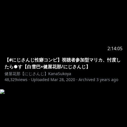
気軽にすこってください。
✿ライブでご覧の皆さんにお願いごと
１ 全く関係のない方のお名前を出したり、話題にあが
っていないお話を過剰にするなどの行為はお控えくださ
い。
2:14:05
２ 他の配信者さんのコメントなどで、話題にあがって
【#にじさんじ性癖コンビ】視聴者参加型マリカ、忖度し
いないのに私の話をするのはご遠慮ください。
たら●す【白雪巴×健屋花那/にじさんじ】
３ 上記、そのほかのマナー違反が見られても、リスナ
健屋花那【にじさんじ】KanaSukoya
ーさん同士で注意する必要はございません。私のことだ
48,329
views ·
Uploaded
Mar 28, 2020
·
Archived
3 years ago
け見ていてください。
✿アーカイブでご覧の方も含めて皆さんにお願いごと
１ 気に入っていただけた場面などがございましたら、
コメントで教えていただけると私が元気になります。