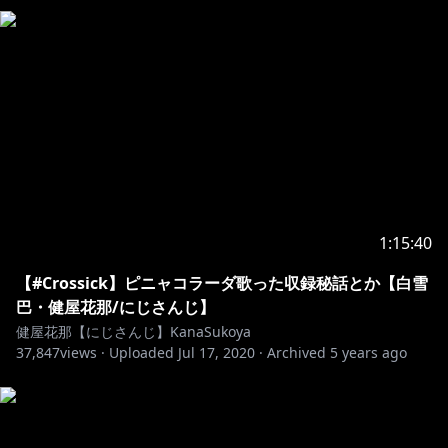
みコメント可能な設定にしています。ご不便をおかけし
ますがご理解のほどよろしくお願いいたします。
サムネイラスト：きんおば先生
(
https://x.com/grandma82sai/status/1787133347950
637279
)
ーーー
1:15:40
お加減はいかがでしょうか。
【#Crossick】ピニャコラーダ歌った収録秘話とか【白雪
にじさんじ所属バーチャルライバーの 健屋 花那(すこや
巴・健屋花那/にじさんじ】
かな)です。
健屋花那【にじさんじ】KanaSukoya
37,847
まだまだ未熟ではありますが、
views ·
Uploaded
Jul 17, 2020
·
Archived
5 years ago
皆さんが元気にそしてハッピーになれるような時間をお
届けしたいと思います。