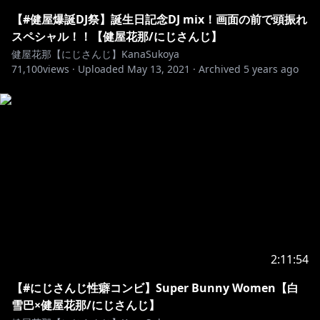
ターとして行っているものです。
街の中で起こっていることはすべてフィクションです。
【#健屋爆誕DJ祭】誕生日記念DJ mix！画面の前で頭振れ
ゲームもロールプレイも初心者なので、優しく見守って
スペシャル！！【健屋花那/にじさんじ】
ください。
健屋花那【にじさんじ】KanaSukoya
71,100
views ·
Uploaded
May 13, 2021
·
Archived
5 years ago
■禁止事項
・この配信で知った情報を他の人の配信にコメントする
こと
・他の人の配信で知った情報をこの配信にコメントする
こと
・ストグラ以外の配信で健屋が話していない時に脈絡な
くストグラの話題を振ること
・キャラクターと配信者を混同すること
・マナー違反のコメントに対して反応すること(健屋の
2:11:54
方で対応します)
【#にじさんじ性癖コンビ】Super Bunny Women【白
・指示コメント、荒らし
雪巴×健屋花那/にじさんじ】