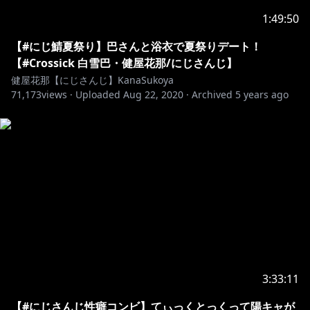
https://www.youtube.com/channel/UC8C1LLhBhf_E2
1:49:50
IBPLSDJXlQ/join
手描きカレンダーつき待ち受けやボツ動画、作業配信な
【#にじ鯖夏祭り】巴さんと浴衣で夏祭りデート！
どが不定期に更新されます。
【#Crossick 白雪巴・健屋花那/にじさんじ】
健屋花那【にじさんじ】KanaSukoya
71,173
views ·
Uploaded
Aug 22, 2020
·
Archived
5 years ago
https://www.anycolor.co.jp/notice-for-minors
未成年の視聴者の皆さんは、必ずリンク先の注意事項を
お読みください。
3:33:11
【#にじさんじ性癖コンビ】てぃっくとっくって陽キャが