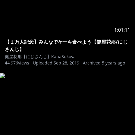
２ twitterフォロー、チャンネル登録、通知ON、高評価
などしていただけると私がもっと元気になります。
３ あなたが楽しんでくれたら、それが私には一番の幸
せです。
1:01:11
【１万人記念】みんなでケーキ食べよう【健屋花那/にじ
✿リンク
さんじ】
健屋花那【にじさんじ】KanaSukoya
44,976
views ·
Uploaded
Sep 28, 2019
·
Archived
5 years ago
https://twitter.com/sukosuko_sukoya
最新情報はこちらから。ただツイートが多い時はかなり
多いのでご注意ください。
https://www.anycolor.co.jp/contact
お手紙とても励みになります。お仕事もお待ちしており
ます。