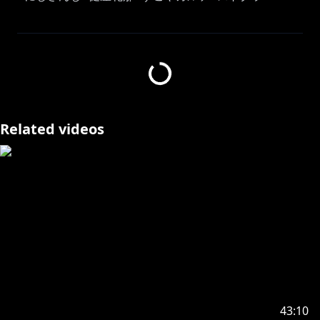
226日目！
PLはTwitterでボイメキが別れたと聞いて焦っています
よ
Related videos
■おねがいごと
ストグラってなあに？という方はまずこちらをお読みく
https://w.atwiki.jp/streamergta5/pages/260.html
ゲーム内では「スコティッシュ・ホールド」というキャ
ラクターとしてロールプレイをしながらプレイします。
周りに誰もいない時などロールプレイをしていない時は
コメント欄とおしゃべりするかもしれません。
ゲーム内での発言・行動は健屋としてではなくキャラク
43:10