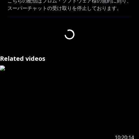
こちらの配信はフロム・ソフトウェア様の規約に則り、
スーパーチャットの受け取りを停止しております。
Steamページ
┗https://store.steampowered.com/app/2622380/EL
DEN_RING_NIGHTREIGN/
再生リスト
┗https://www.youtube.com/playlist?
Related videos
list=PLC0194KMxFn3gABBfE9IAd87WbfoVXLzQ
善額サンパロー@Sanparo_Z
┗https://www.youtube.com/live/aF-Rq-vuhwo?
si=hnHnuNqDxmRh-zbR
未知又バトヤ@Batoya_
┗https://www.youtube.com/live/m424nI4zAIE?
si=fO6YIlyTwEQPY4Pf
#見ルネル
10:20:14