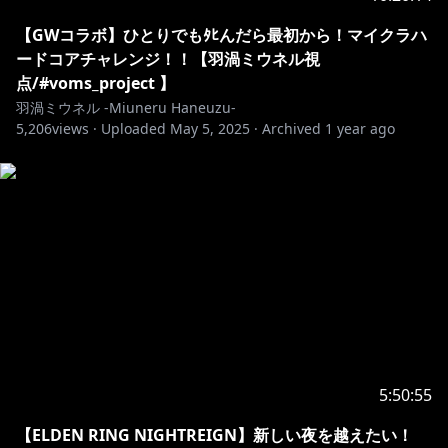
･･･････････････････････････････
【GWコラボ】ひとりでもﾀﾋんだら最初から！マイクラハ
ードコアチャレンジ！！【羽渦ミウネル視
https://www.youtube.com/channel/UCE5VgVGRPfNC
点/#voms_project 】
jXPeTe1QJHA/join
羽渦ミウネル -Miuneru Haneuzu-
5,206
・オリジナルのスタンプが使えるよ！
views ·
Uploaded
May 5, 2025
·
Archived
1 year ago
・たまにメンバー限定の配信もあるよ！
･･･････････････････････････････
Twitter✿https://twitter.com/Miuneru_
（配信やコラボなどの告知はこちら）
Bluesky✿https://bsky.app/profile/miuneru.voms.net
（日常的な呟きはこちら）
GOODS✿https://voms.booth.pm/
5:50:55
【ELDEN RING NIGHTREIGN】新しい夜を越えたい！
°˖✧ いつもの姿 ✧˖°