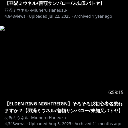
【羽渦ミウネル/善額サンパロー/未知又バトヤ】
Illust&Live2D✿https://twitter.com/GYARI_
羽渦ミウネル -Miuneru Haneuzu-
4,848
views ·
Uploaded
Jul 22, 2025
·
Archived
1 year ago
°˖✧ 異世界の姿 ✧˖°
Illust✿https://twitter.com/chie_rico
Live2D✿https://twitter.com/Amatoko85
･･･････････････････････････････
6:59:15
【ELDEN RING NIGHTREIGN】そろそろ脱初心者名乗れ
ますか？【羽渦ミウネル/善額サンパロー/未知又バトヤ】
羽渦ミウネル -Miuneru Haneuzu-
4,343
views ·
Uploaded
Aug 3, 2025
·
Archived
11 months ago