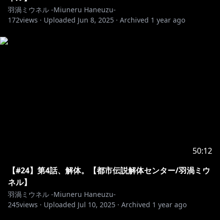
･･･････････････････････････････
羽渦ミウネル -Miuneru Haneuzu-
172
views ·
Uploaded
Jun 8, 2025
·
Archived
1 year ago
Twitter✿https://twitter.com/Miuneru_
（配信やコラボなどの告知はこちら）
Bluesky✿https://bsky.app/profile/miuneru.voms.net
（日常的な呟きはこちら）
GOODS✿https://voms.booth.pm/
°˖✧ いつもの姿 ✧˖°
Illust&Live2D✿https://twitter.com/GYARI_
50:12
°˖✧ 異世界の姿 ✧˖°
【#24】第4話、解体。【都市伝説解体センター/羽渦ミウ
Illust✿https://twitter.com/chie_rico
ネル】
Live2D✿https://twitter.com/Amatoko85
羽渦ミウネル -Miuneru Haneuzu-
245
views ·
Uploaded
Jul 10, 2025
·
Archived
1 year ago
･･･････････････････････････････