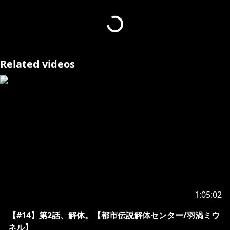
前：
https://youtu.be/A3YftqnI-Sc
次：
再生リスト：
https://www.youtube.com/playlist?
list=PLC0194KMxFn19-7GmcBel1-EnEmyfsM9F
Related videos
公式サイト：
https://umdc.shueisha-games.com/
開発：墓場文庫 販売：集英社ゲームズ
©Hakababunko / SHUEISHA, SHUEISHA GAMES
#見ルネル
･･･････････････････････････････
https://www.youtube.com/channel/UCE5VgVGRPfNC
jXPeTe1QJHA/join
1:05:02
・オリジナルのスタンプが使えるよ！
・たまにメンバー限定の配信もあるよ！
【#14】第2話、解体。【都市伝説解体センター/羽渦ミウ
ネル】