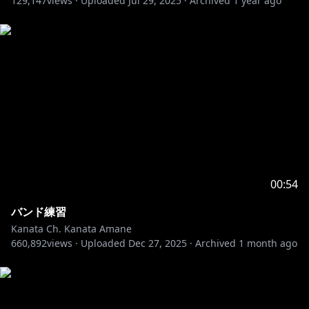
129,147
views ·
Uploaded
Jul 29, 2025
·
Archived
1 year ago
--------------------------------------------------------------------------------
-
🎮2025.06.01「セルフサービス」Listen Here🎮
配信中:
https://cover.lnk.to/yLlOg8
FULL MV:
https://youtu.be/JiZHJzcbs4s
💘 2025.04.22「きゅーぴっど。」Listen Here💘
配信中：
https://cover.lnk.to/HvfIDg
--------------------------------------------------------------------------------
00:54
-
バンド練習
天音かなた / Amane Kanata [ hololive ]
Kanata Ch. Kanata Amane
660,892
views ·
Uploaded
Dec 27, 2025
·
Archived
1 month ago
💙 YouTube：
https://www.youtube.com/channel/UCZlDXzGoo7d4
4bwdNObFacg
💙 Twitter / X：
https://twitter.com/amanekanatach