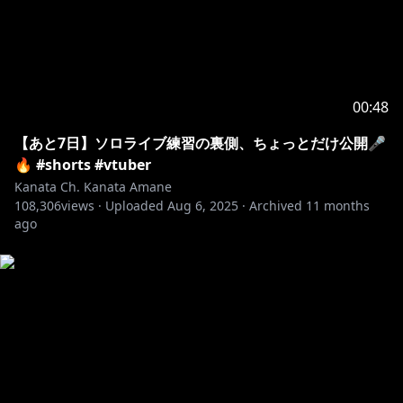
--------------------------------------------------------------------------------
-
⭐恒常グッズ⭐
00:48
【公式かなたグッズまとめ】
【あと7日】ソロライブ練習の裏側、ちょっとだけ公開🎤
・
https://t.co/eR60zWl87x
🔥 #shorts #vtuber
Kanata Ch. Kanata Amane
108,306
views ·
Uploaded
Aug 6, 2025
·
Archived
11 months
https://shop.hololivepro.com/products/hololivefrien
ago
ds_amanekanata
【Tシャツ】
https://hololive.booth.pm/items/2120481
https://hololive.booth.pm/items/1840464