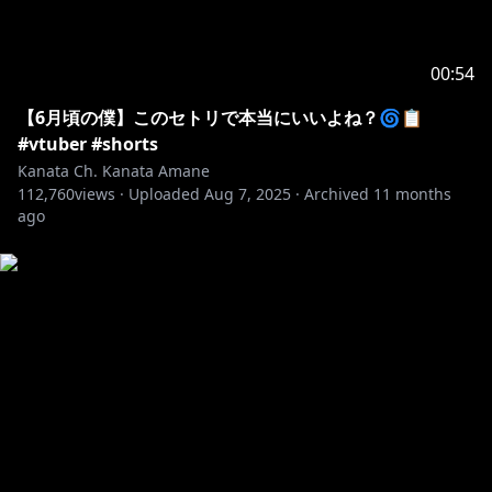
https://t.co/IovJyxdslw
--------------------------------------------------------------------------------
00:54
-
【6月頃の僕】このセトリで本当にいいよね？🌀📋
※ホロライブプロダクションから未成年の視聴者の方へ
#vtuber #shorts
お願い
Kanata Ch. Kanata Amane
112,760
[ カバー 未成年者の方々へ ] で検索してお読みいただく
views ·
Uploaded
Aug 7, 2025
·
Archived
11 months
ago
か、
https://hololivepro.com/request-to-minors/
--------------------------------------------------------------------------------
-
#天音かなた #天界学園放送部