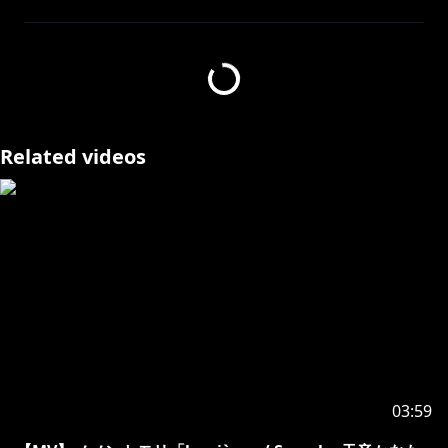
Cities: Skylines
本ゲームはParadox Interactiveに確認の上配信・収益
化を行なっております。
https://x.com/knokzm/status/1956272945850147292
Related videos
--------------------------------------------------------------------------------
-
━━━━━━━━━━
2nd Album " Trigger"
━━━━━━━━━━
2025.07.23(wed) ON SALE
https://cover.lnk.to/Trigger
03:59