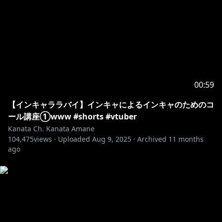
💙 TikTok：
https://www.tiktok.com/@amanekanata_hololive
💙 歌動画再生リスト：
https://youtube.com/playlist?
list=PLNvxSJodVoAu5ABQjfuPGnzqkRMLtN0y2
💙 最新情報：
https://x.com/amanekanatach/highlights
00:59
--------------------------------------------------------------------------------
-
【インキャララバイ】インキャによるインキャのためのコ
ール講座①www #shorts #vtuber
💫 天音かなた メンバーシップ特典 💫
Kanata Ch. Kanata Amane
104,475
・月3回以上の限定配信🌟
views ·
Uploaded
Aug 9, 2025
·
Archived
11 months
ago
・毎月5日に豪華イラストレーターさん書き下ろし
4K/スマホ対応壁紙限定配布✨などなど
https://www.youtube.com/channel/UCZlDXzGoo7d4
4bwdNObFacg/join