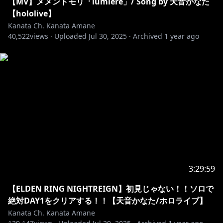
https://shop.hololivepro.com/search?
【MV】メメントモリ「lumière」/ Song by 天音かなた
q=amanekanata_2ndalbum
【hololive】
Kanata Ch. Kanata Amane
40,522
https://x.com/amanekanatach/status/192513217516
views ·
Uploaded
Jul 30, 2025
·
Archived
1 year ago
8671830
━━━━━━━━━━━
1st Solo Live "LOCK ON"
━━━━━━━━━━━
https://lock-on.hololivepro.com/
🔽現地・配信チケット🔽
・JP：
https://lock-on.hololivepro.com/tickets
・EN：
https://lock-on.hololivepro.com/tickets-en
3:29:59
【ELDEN RING NIGHTREIGN】初見じゃない！！ソロで
🔽公式ハッシュタグ🔽
絶対DAY1をクリアする！！【天音かなた/ホロライブ】
#撃ち抜けかなた
Kanata Ch. Kanata Amane