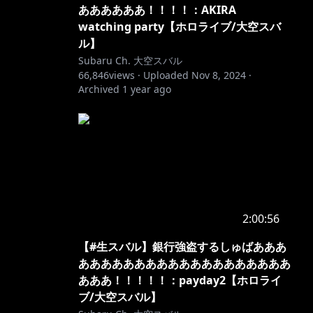
ああああああ！！！！：AKIRA
watching party【ホロライブ/大空スバ
ル】
Subaru Ch. 大空スバル
66,846
views ·
Uploaded
Nov 8, 2024
·
Archived
1 year ago
2:00:56
【#生スバル】銀行強盗するしゅばあああ
あああああああああああああああああああ
あああ！！！！！：payday2【ホロライ
ブ/大空スバル】