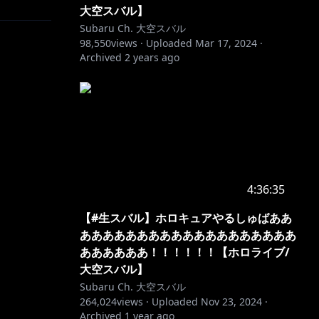
大空スバル】
Subaru Ch. 大空スバル
98,550
views ·
Uploaded
Mar 17, 2024
·
Archived
2 years ago
4:36:35
【#生スバル】ホロキュアやるしゅばああ
あああああああああああああああああああ
ああああああ！！！！！！【ホロライブ/
大空スバル】
Subaru Ch. 大空スバル
264,024
views ·
Uploaded
Nov 23, 2024
·
Archived
1 year ago