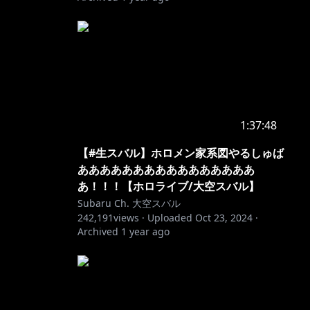
1:37:48
【#生スバル】ホロメン家系図やるしゅば
ああああああああああああああああ
あ！！！【ホロライブ/大空スバル】
Z
...
Subaru Ch. 大空スバル
242,191
views ·
Uploaded
Oct 23, 2024
·
Archived
1 year ago