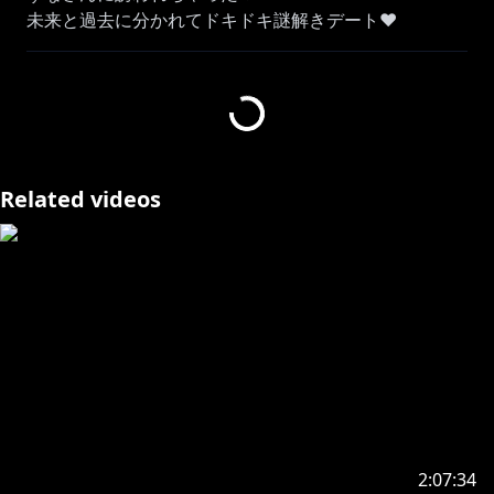
未来と過去に分かれてドキドキ謎解きデート❤
どの時代でも俺はずなを愛すよ…。
ずなさん視点 @NanaseSuzuna
🌟￤グッズ・ボイス発売中！
Related videos
￣￣￣￣￣￣￣￣￣￣￣￣￣￣￣￣￣￣￣￣￣￣￣￣￣
￣￣￣￣￣￣￣￣
アンジュグッズ：
https://shop.nijisanji.jp/search?
cgid=1068&pageNo=5&start=80&sz=12
【常設ボイス】にじさんじ季節ボイス【2019年4月～
https://shop.nijisanji.jp/s/niji/item/detail/dig-00198?
ima=0041
🎵初のソロオジリナル楽曲「Alche Miss Katrina」投稿
2:07:34