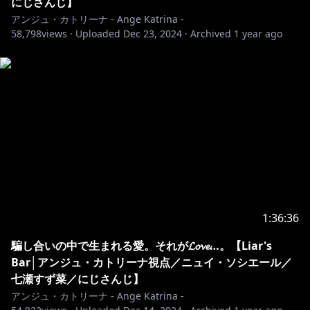
にじさんじ】
https://twitter.com/ryolion_music
アンジュ・カトリーナ - Ange Katrina -
OP②Illust：大川ぶくぶ 様
58,798
views ·
Uploaded
Dec 23, 2024
·
Archived
1 year ago
https://twitter.com/bkub_comic
その他音楽：DOVA-SYNDROME様 / Audiostock様
🎥￤チャプター
￣￣￣￣￣￣￣￣￣￣￣￣￣￣￣￣￣￣￣￣￣￣￣￣￣
￣￣￣￣￣￣￣￣
0:00~ 待機画面
1:56~ 開始
2:49~ 自己紹介
1:36:36
6:09~ ゲーム開始
騙し合いの中で生まれる愛。それが𝓛𝓸𝓿𝓮…。【Liar's
Bar│アンジュ・カトリーナ視点／ニュイ・ソシエール／
⚖️￤メンバーシップについて
七瀬すず菜／にじさんじ】
￣￣￣￣￣￣￣￣￣￣￣￣￣￣￣￣￣￣￣￣￣￣￣￣￣
アンジュ・カトリーナ - Ange Katrina -
￣￣￣￣￣￣￣￣