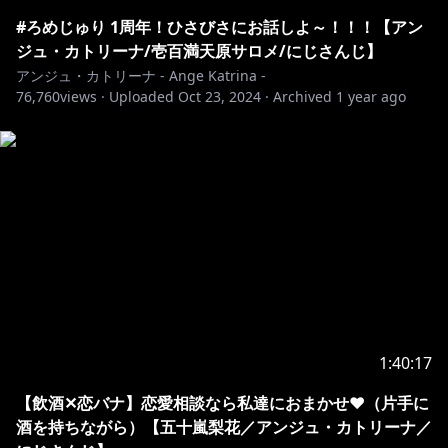
しました！
YouTube：
https://youtu.be/Q8NjemtU-NI
#ろめじゅり 1周年！ひさびさにお話しよ～！！！【アン
各ストア：
https://linkco.re/R2ntxeEe
ジュ・カトリーナ/壱百満天原サロメ/にじさんじ】
アンジュ・カトリーナ - Ange Katrina -
76,760
views ·
Uploaded
Oct 23, 2024
·
Archived
1 year ago
📺￤配信について
￣￣￣￣￣￣￣￣￣￣￣￣￣￣￣￣￣￣￣￣￣￣￣￣￣
￣￣￣￣￣￣￣￣
感想ハッシュタグ：#賢者の時間
🖌️￤配信に使わせて頂いているイラスト・音楽
￣￣￣￣￣￣￣￣￣￣￣￣￣￣￣￣￣￣￣￣￣￣￣￣￣
￣￣￣￣￣￣￣￣
お部屋デザイン：リアス 様
https://twitter.com/23057
1:40:17
OP①Movie：シャンティ 様
【飲酒✕恋バナ】恋愛相談なら私達におまかせ❤（片手に
https://twitter.com/tyokobanana
酒を持ちながら）【五十嵐梨花／アンジュ・カトリーナ／
OP①Music：Ryo Lion 様