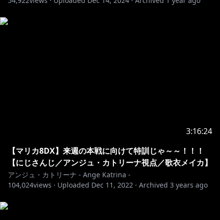
54,922
views ·
Uploaded
Dec 14, 2024
·
Archived
1 year ago
特典①┃可愛いバッジが名前の隣につく
特典②┃オリジナルの絵文字がつかえる！
特典③┃たまに行われるメンバー限定の配信が視聴可
能に！
登録はこちら：
https://www.youtube.com/channel/UCHVXbQzkl3rD
fsXWo8xi2qw/join
📪￤その他情報・URLなど
3:16:24
￣￣￣￣￣￣￣￣￣￣￣￣￣￣￣￣￣￣￣￣￣￣￣￣￣
￣￣￣￣￣
【マリカ8DX】来週の本戦に向けて特訓じゃ～～！！！
Twitter：
https://twitter.com/ange_katrina_
【にじさんじ／アンジュ・カトリーナ視点／歌衣メイカ】
マシュマロ：
https://marshmallow-
アンジュ・カトリーナ - Ange Katrina -
104,024
qa.com/ange_katrina_
views ·
Uploaded
Dec 11, 2022
·
Archived
3 years ago
にじさんじbooth：
https://nijisanji.booth.pm/