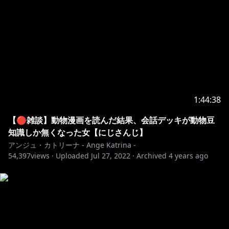
にじさんじオフィシャルストア：
https://shop.nijisanji.jp/
にじさんじ公式HP：
https://www.nijisanji.jp/
お問い合わせ：
https://www.nijisanji.jp/contact/
※未成年者の視聴者の方々は、下記リンク先の注意事項
https://www.anycolor.co.jp/notice-for-minors
1:44:38
#ゲーム #にじさんじ
【🔴雑談】動物漫画を読んだ結果、会話デッキが動物豆
知識しか無くなった女【にじさんじ】
アンジュ・カトリーナ - Ange Katrina -
54,397
views ·
Uploaded
Jul 27, 2022
·
Archived
4 years ago