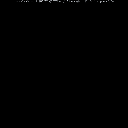
この大会で優勝を手にするのは一体だれなのか…！
あ、ボイス販売中です＾＾
【 イラスト 】
あるや@V_noaruya
📢│常設ボイス・朗読企画ボイスも販売中！
￣￣￣￣￣￣￣￣￣￣￣￣￣￣￣￣￣￣￣￣￣￣￣￣
過去の季節限定ボイスが常設ボイスとして販売中！
https://shop.nijisanji.jp/s/niji/item/detail/dig-0009
https://shop.nijisanji.jp/dig-00459.html
https://shop.nijisanji.jp/s/niji/item/detail/dig-0012