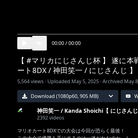
00:00
/
00:00
【 #マリカにじさんじ杯 】 遂に
ート8DX / 神田笑一 / にじさんじ 】
5,564
views ·
Uploaded
May 5, 2025
·
Archived
May 8
Download (
1080
p
60
,
905 MB
)
W
神田笑一 / Kanda Shoichi【 にじさんじ
2392
videos
マリオカート8DXでの大会は今回が恐らく最後！