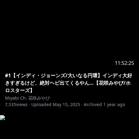
ナゴ様
https://twitter.com/na_gosan
ne-on様
https://twitter.com/neoneooon09
キャプチャーボード提供
AverMedia様
ーーーーーーーーーーーーーーーーーーーーーーーー
▼生配信視聴に関するお願い
｜初めての方もたくさんコメントしてください！
11:52:25
｜放送内容に関係ない話題を話しすぎない事！
#1【インディ・ジョーンズ/大いなる円環】インディ大好
｜暴力的・性的・批判的な発言は他の方が悲しみます…
きすぎるけど、絶対ヘビ出てくるやん…【花咲みやび/ホ
｜荒らしに対しても反応しないでくださいね
ロスターズ】
｜皆で楽しく！！
Miyabi Ch. 花咲みやび
7,535
views ·
Uploaded
May 15, 2025
·
Archived
1 year ago
▼お手紙・プレゼントはこちらまで
〒173-0003
東京都板橋区加賀1丁目6番1号 ネットデポ新板橋
カバー株式会社 ホロスターズ プレゼント係分 花咲