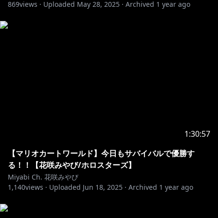
869
views ·
Uploaded
May 28, 2025
·
Archived
1 year ago
【ホロスターズ２期生】
アステル・レダ
https://t.co/uczREx7rTz?amp=1
岸堂天真
https://t.co/yYLDGhALxf?amp=1
夕刻ロベル
https://t.co/PtmsNTQBvt?amp=1
【ホロスターズ３期生】
影山シエン
https://t.co/rGTjXb1gST
荒咬オウガ
https://t.co/RzXUeBi3Q8
【UPROAR!!】
夜十神封魔
https://onl.sc/mmNBj9X
1:30:57
羽継烏有
https://onl.sc/YbfAvbZ
水無世燐央
https://onl.sc/AjSz5ww
【マリオカートワールド】今日もサバイバルで優勝す
緋崎ガンマ
https://onl.sc/wXbCdtx
る！！【花咲みやび/ホロスターズ】
Miyabi Ch. 花咲みやび
1,140
views ·
Uploaded
Jun 18, 2025
·
Archived
1 year ago
【ロゴデザイン&新衣装】
houお母様
https://twitter.com/honippo