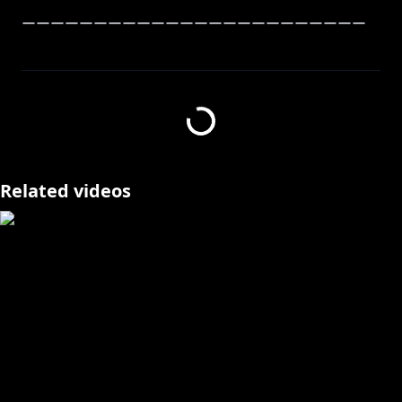
ーーーーーーーーーーーーーーーーーーーーーーーー
タイトル：スプリット・フィクション
ストアページ：
https://store.steampowered.com/app/2001120/_/
ーーー▼花咲みやびのがいよう▼ーーー
Related videos
#ホロスターズ １期生の花咲みやびです！
初見の方、普段コメントをしない方も気軽にコメント頂
けると嬉しいです！
お話しながら楽しみましょう♫
【タグ】
推しマーク 🌺
配信関連 # 生き花
動画関連 # 花咲日和