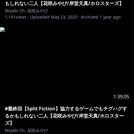
もしれない二人【花咲みやび/岸堂天真/ホロスターズ】
Release！★
Miyabi Ch. 花咲みやび
1,141
views ·
Uploaded
May 23, 2025
·
Archived
1 year ago
https://cover.lnk.to/kaikasengen
ーーーーーーーーーーーーーーーーーーーーーーーー
【スターズこれくしょん！】
#ホロスターズ 所属VTuber初❗️の3Dアニメ
「#スタこれ」は毎週金曜日19時配信予定
https://www.youtube.com/playlist?
list=PLNQov5ZpSSWclbG0Rvs-CDWqybmOKNbhO
1:39:05
【ホロスターズ１期生】
#最終回【Split Fiction】協力するゲームでもチグハグす
奏手イヅル
https://t.co/nwIx1O5CXU?amp=1
るかもしれない二人【花咲みやび/岸堂天真/ホロスター
アルランディス
https://t.co/a1mZZyiMzv?amp=1
ズ】
律可
https://t.co/zyHXqC4QPQ?amp=1
Miyabi Ch. 花咲みやび