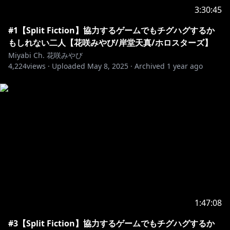
ファンネーム # 花見組
3:30:45
ファンアート # みやびじゅつ
切り抜き # 切り抜きみやびさん
#1【Split Fiction】協力するゲームでもチグハグするか
スケジュール # 開花予定
もしれない二人【花咲みやび/岸堂天真/ホロスターズ】
ボイス感想ハッシュタグ # 聞いたぞみやび
Miyabi Ch. 花咲みやび
4,224
views ·
Uploaded
May 8, 2025
·
Archived
1 year ago
ーーーーーーーーーーーーーーーーーーーーーーーー
https://www.youtube.com/channel/UC6t3
...
https://youtu.be/cZ658qUgUMM
花咲みやびのTwitter
@miyabihanasaki：
https://twitter.com/miyabihanasaki
1:47:08
#3【Split Fiction】協力するゲームでもチグハグするか
■オリジナル楽曲「開花宣言」2022年2月19日