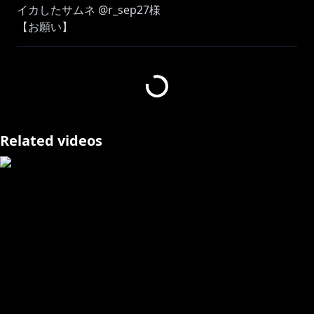
イカしたサムネ @r_sep27様
【お願い】
・配信とあまり関係の無い内容のコメントを送りすぎな
い
・他のチャンネルで無闇にローレンの名前を出さない
・誹謗中傷コメント(暴力的、性的、批判的な発言)は控
える
・たくさんの人が見ているので皆で配慮しあおう！
Related videos
※未成年者の視聴者の方々は、下記リンク先の注意事項
https://www.anycolor.co.jp/notice-for-minors
―――――――――――――――――――――――――
―――――――
https://nijisanji.booth.pm/