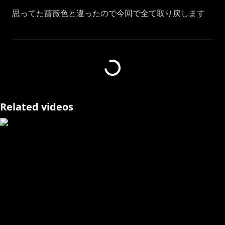
思ってた薔薇色と違ったので今回で全て取り戻します
🌟￤グッズ・ボイス発売中！
￣￣￣￣￣￣￣￣￣￣￣￣￣￣￣￣￣￣￣￣￣￣￣￣￣
￣￣￣￣￣￣￣￣
アンジュグッズ：
https://shop.nijisanji.jp/search?
cgid=1068&pageNo=5&start=80&sz=12
Related videos
【常設ボイス】にじさんじ季節ボイス【2019年4月～
https://shop.nijisanji.jp/s/niji/item/detail/dig-00198?
ima=0041
🎵初のソロオジリナル楽曲「Alche Miss Katrina」投稿
しました！
YouTube：
https://youtu.be/Q8NjemtU-NI
各ストア：
https://linkco.re/R2ntxeEe