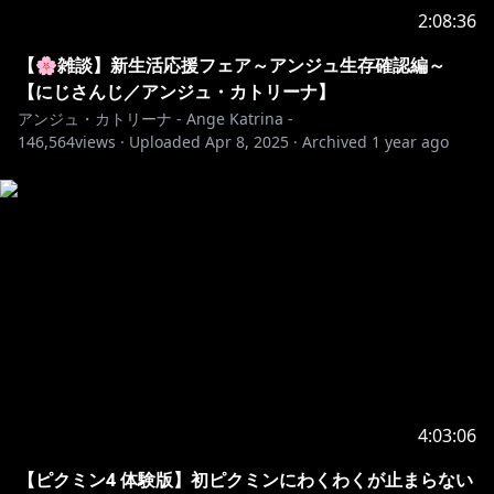
2:08:36
📺￤配信について
【🌸雑談】新生活応援フェア～アンジュ生存確認編～
￣￣￣￣￣￣￣￣￣￣￣￣￣￣￣￣￣￣￣￣￣￣￣￣￣
【にじさんじ／アンジュ・カトリーナ】
￣￣￣￣￣￣￣￣
アンジュ・カトリーナ - Ange Katrina -
146,564
感想ハッシュタグ：#賢者の時間
views ·
Uploaded
Apr 8, 2025
·
Archived
1 year ago
🎮￤プレイ中のゲーム
￣￣￣￣￣￣￣￣￣￣￣￣￣￣￣￣￣￣￣￣￣￣￣￣￣
￣￣￣￣￣￣￣￣
https://www.nintendo.com/jp/switch/blfga/index.ht
ml
🖌️￤配信に使わせて頂いているイラスト・音楽
4:03:06
￣￣￣￣￣￣￣￣￣￣￣￣￣￣￣￣￣￣￣￣￣￣￣￣￣
【ピクミン4 体験版】初ピクミンにわくわくが止まらない
￣￣￣￣￣￣￣￣