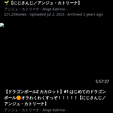
🌱【にじさんじ／アンジュ・カトリーナ】
お部屋デザイン：リアス 様
アンジュ・カトリーナ - Ange Katrina -
https://twitter.com/23057
221,259
views ·
Uploaded
Jul 2, 2023
·
Archived
2 years ago
OP①Movie：シャンティ 様
https://twitter.com/tyokobanana
OP①Music：Ryo Lion 様
https://twitter.com/ryolion_music
OP②Illust：大川ぶくぶ 様
https://twitter.com/bkub_comic
その他音楽：DOVA-SYNDROME様 / Audiostock様
🎥￤チャプター
5:57:37
￣￣￣￣￣￣￣￣￣￣￣￣￣￣￣￣￣￣￣￣￣￣￣￣￣
￣￣￣￣￣￣￣￣
【ドラゴンボールZ カカロット】#1 はじめてのドラゴン
0:00~ 待機画面
ボール🟠オラわくわくすっぞ！！！！！【にじさんじ／
4:00~ 開始
アンジュ・カトリーナ】
9:36~ ゲーム開始
アンジュ・カトリーナ - Ange Katrina -