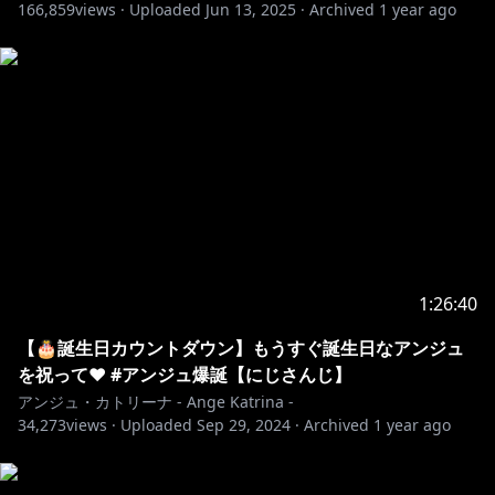
25:03~ キャラクリ(ずなさん)
166,859
views ·
Uploaded
Jun 13, 2025
·
Archived
1 year ago
1:16:54~ 本編
2:08:14~ キャラクリ(ソシエ)
3:02:23~ 本編２
3:22:43~ キャラクリ(舞元さん)
3:52:28~ 本編３
3:59:40~ ケーキ作り
4:06:10~ 本編４
⚖️￤メンバーシップについて
￣￣￣￣￣￣￣￣￣￣￣￣￣￣￣￣￣￣￣￣￣￣￣￣￣
1:26:40
￣￣￣￣￣￣￣￣
特典①┃可愛いバッジが名前の隣につく
【🎂誕生日カウントダウン】もうすぐ誕生日なアンジュ
特典②┃オリジナルの絵文字がつかえる！
を祝って❤ #アンジュ爆誕【にじさんじ】
特典③┃たまに行われるメンバー限定の配信が視聴可
アンジュ・カトリーナ - Ange Katrina -
34,273
能に！
views ·
Uploaded
Sep 29, 2024
·
Archived
1 year ago
登録はこちら：