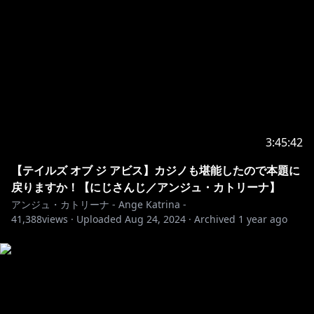
https://www.youtube.com/channel/UCHVXbQzkl3rD
fsXWo8xi2qw/join
📪￤その他情報・URLなど
￣￣￣￣￣￣￣￣￣￣￣￣￣￣￣￣￣￣￣￣￣￣￣￣￣
￣￣￣￣￣
Twitter：
https://twitter.com/ange_katrina_
マシュマロ：
https://marshmallow-
3:45:42
qa.com/ange_katrina_
【テイルズ オブ ジ アビス】カジノも堪能したので本題に
戻りますか！【にじさんじ／アンジュ・カトリーナ】
にじさんじbooth：
https://nijisanji.booth.pm/
アンジュ・カトリーナ - Ange Katrina -
にじさんじオフィシャルストア：
41,388
views ·
Uploaded
Aug 24, 2024
·
Archived
1 year ago
https://shop.nijisanji.jp/
にじさんじ公式HP：
https://www.nijisanji.jp/
お問い合わせ：
https://www.nijisanji.jp/contact/
※未成年者の視聴者の方々は、下記リンク先の注意事項