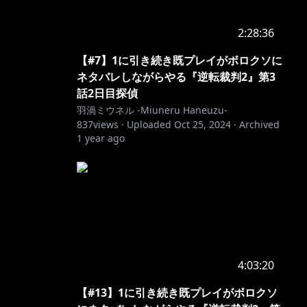
2:28:36
【#7】1に引き続き既プレイがボロクソに
ネタバレしながらやる『逆転裁判2』第3
話2日目探偵
羽渦ミウネル -Miuneru Haneuzu-
837
views ·
Uploaded
Oct 25, 2024
·
Archived
1 year ago
4:03:20
【#13】1に引き続き既プレイがボロクソ