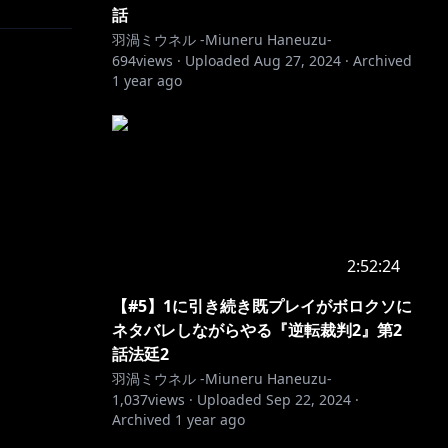
話
羽渦ミウネル -Miuneru Haneuzu-
694
views ·
Uploaded
Aug 27, 2024
·
Archived
1 year ago
2:52:24
【#5】1に引き続き既プレイがボロクソに
ネタバレしながらやる『逆転裁判2』第2
話法廷2
羽渦ミウネル -Miuneru Haneuzu-
1,037
views ·
Uploaded
Sep 22, 2024
·
Archived
1 year ago