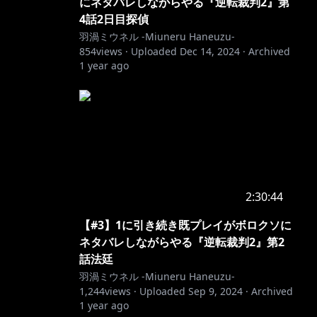
にネタバレしながらやる『逆転裁判2』第
4話2日目探偵
羽渦ミウネル -Miuneru Haneuzu-
854
views ·
Uploaded
Dec 14, 2024
·
Archived
1 year ago
2:30:44
【#3】1に引き続き既プレイがボロクソに
ネタバレしながらやる『逆転裁判2』第2
話法廷
羽渦ミウネル -Miuneru Haneuzu-
1,244
views ·
Uploaded
Sep 9, 2024
·
Archived
1 year ago