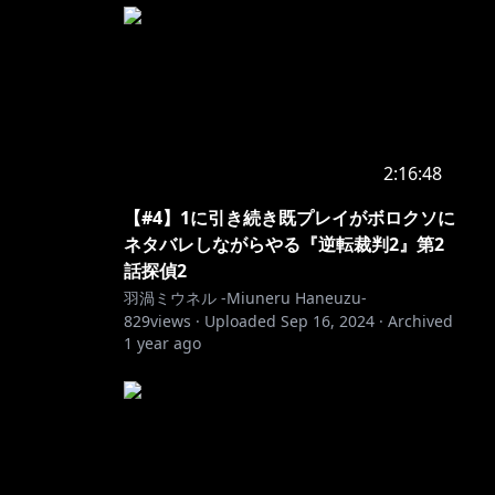
2:16:48
【#4】1に引き続き既プレイがボロクソに
ネタバレしながらやる『逆転裁判2』第2
話探偵2
羽渦ミウネル -Miuneru Haneuzu-
829
views ·
Uploaded
Sep 16, 2024
·
Archived
1 year ago