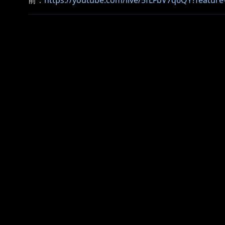
前：
https://youtube.com/live/5fLFbV7q6QY?feature
次：
再生リスト：
https://www.youtube.com/playlist?l
#見ルネル
･･･････････････････････････････
https://www.youtube.com/channel/UCE5VgVGRPfNC
・オリジナルのスタンプが使えるよ！
・たまにメンバー限定の配信もあるよ！
･･･････････････････････････････
Twitter✿https://twitter.com/Miuneru_
（配信やコラボなどの告知はこちら）