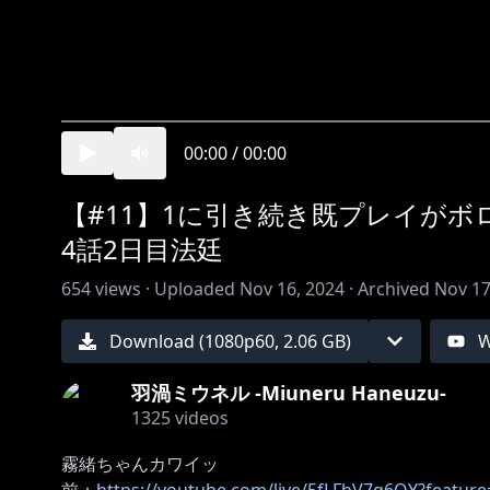
00:00
/
00:00
【#11】1に引き続き既プレイが
4話2日目法廷
654
views ·
Uploaded
Nov 16, 2024
·
Archived
Nov 17
Download (
1080
p
60
,
2.06 GB
)
W
羽渦ミウネル -Miuneru Haneuzu-
1325
videos
霧緒ちゃんカワイッ