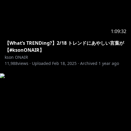
1:09:32
【What’s TRENDing?】2/18 トレンドにあやしい言葉が
【#ksonONAIR】
kson ONAIR
11,988
views ·
Uploaded
Feb 18, 2025
·
Archived
1 year ago