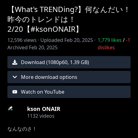
【What's TRENDing?】何なんだい！
昨今のトレンドは！
2/20【#ksonONAIR】
12,596
views ·
Uploaded
Feb 20, 2025
·
1,779
likes
/
-1
Archived
Feb 20, 2025
dislikes
Download (
1080
p
60
,
1.39 GB
)
More download options
Watch on YouTube
kson ONAIR
1132
videos
なんなのさ！