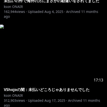
車⚙マークからできます✨
未払いの件で海外の方にまさかの勘違いをされてました
kson ONAIR
162,944
🍕LINEスタンプ/着せ替え販売中！
views ·
Uploaded
Aug 4, 2025
·
Archived
11 months
ago
kson組長●
https://line.me/S/sticker/27254078
眼鏡あり●
https://line.me/S/sticker/18256637
眼鏡なし●
https://line.me/S/sticker/18130660
https://line.me/S/shop/theme/detail?id=ca4be68d-
cfe5-4a34-a6d9-13c13bfc5ba6
https://line.me/S/shop/theme/detail?id=b3b1866b-
b302-4fc4-a617-af7c989d09a5
kson総長コラボ日本酒販売中！ラベルのカッコ良さだ
17:13
https://saketsunagi.base.shop/items/74503004
VShojoの闇：未払いどころじゃありませんでした
kson ONAIR
◎お世話になっている素材サイト様
312,903
views ·
Uploaded
Aug 17, 2025
·
Archived
11 months
OKUMONO:
https://sozaino.site/
ago