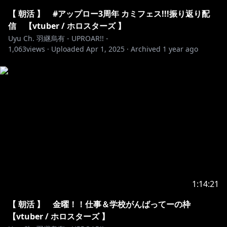
・‥‥
━━━━━━━━━━━━━━━━━━━━━━━━━
【 朝活 】 #アップロー3周年 カミフェス!!!振り返り配
━‥‥・
信 【vtuber / ホロスターズ 】
※ホロライブプロダクションから未成年の視聴者の方々
Uyu Ch. 羽継烏有 - UPROAR!! -
1,063
へのお願い
views ·
Uploaded
Apr 1, 2025
·
Archived
1 year ago
[カバー 未成年者の方々へ]で検索してお読みいただく
か、
https://hololivepro.com/request-to-minors/
・‥‥
━━━━━━━━━━━━━━━━━━━━━━━━━
━‥‥・
#ホロスターズ #UPROAR #Vtuber #ホロライブプロダ
クション #hololive #holostars #ゲーム実況
1:14:21
【 朝活 】 金曜！！仕事＆学校がんばってーの枠
【vtuber / ホロスターズ 】