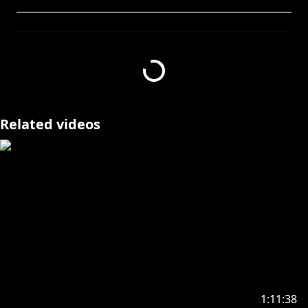
━━━━━━━━━━━━━━━━━━━━━━━━━
━‥‥・
羽継烏有
https://twitter.com/utsugiuyu
youtube.com/channel/UCgRqGV1gBf2Esxh0Tz1vxzw
Related videos
/join
https://www.twitch.tv/utsugiuyu_uproar
・‥‥
━━━━━━━━━━━━━━━━━━━━━━━━━
━‥‥・
https://youtube.com/live/ieV_6G8HaXI
▼サムネ
dain_Ux_xU
1:11:38