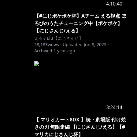
4:10:40
【#にじポケポケ杯】Aチーム える視点 ほ
ろびのうたチューニング中【ポケポケ】
【にじさんじ/える】
える / Elu【にじさんじ】
58,183
views ·
Uploaded
Jun 8, 2025
·
Archived
1 year ago
3:24:14
【 マリオカート8DX 】続・劇場版 付け焼
きの刃 無限走編 【にじさんじ/える】【#
マリカにじさんじ杯】