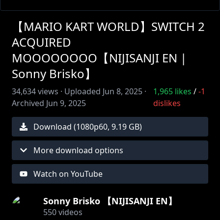
【MARIO KART WORLD】SWITCH 2
ACQUIRED
MOOOOOOOO【NIJISANJI EN |
Sonny Brisko】
34,634
views ·
Uploaded
Jun 8, 2025
·
1,965
likes
/
-1
Archived
Jun 9, 2025
dislikes
Download (
1080
p
60
,
9.19 GB
)
More download options
Watch on YouTube
Sonny Brisko 【NIJISANJI EN】
550
videos