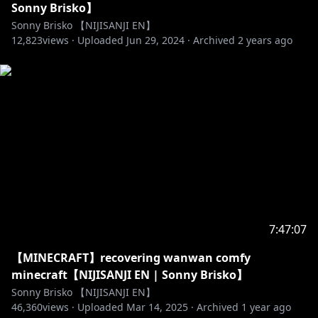
Sonny Brisko】
・Do not talk about other VTubers or creators
Sonny Brisko 【NIJISANJI EN】
unless I bring them up first. Likewise, please do not
12,823
views ·
Uploaded
Jun 29, 2024
·
Archived
2 years ago
mention me unprompted in other people's chats
・Please only chat in English or Japanese
・Please try to limit emojis to 3 per comment
・I AM. THE LAW.
・礼儀正しくすること。ハラスメント、差別、晒し、煽
りとかはしないでね。
・スパム、自分語りはしないこと。
・ネタバレ、指示コメも俺が頼まない限りしないでね。
・その時の話題に沿ったコメントをすること。
・他のライバーの話題は俺から話さない限りしないこ
7:47:07
と。同じように他の人のところで俺のことを話題にする
こともしないでね。
【MINECRAFT】recovering wanwan comfy
・コメントは英語か日本語だけでしてほしい。
minecraft【NIJISANJI EN | Sonny Brisko】
・絵文字は1コメントにつき3つまでにしてほしい。
Sonny Brisko 【NIJISANJI EN】
・俺が法だ。
46,360
views ·
Uploaded
Mar 14, 2025
·
Archived
1 year ago