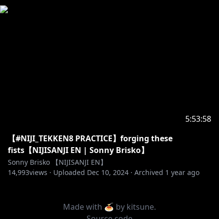
5:53:58
【#NIJI_TEKKEN8 PRACTICE】forging these
fists【NIJISANJI EN | Sonny Brisko】
Sonny Brisko 【NIJISANJI EN】
14,993
views ·
Uploaded
Dec 10, 2024
·
Archived
1 year ago
Made with 🍝 by
kitsune
.
Source code