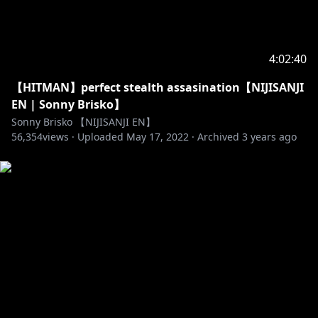
//---------------
4:02:40
For more info on NIJISANJI!
Website /
https://www.nijisanji.jp/en
【HITMAN】perfect stealth assasination【NIJISANJI
Twitter /
https://twitter.com/NIJISANJI_World
EN | Sonny Brisko】
ANYCOLOR /
https://www.anycolor.co.jp/
Sonny Brisko 【NIJISANJI EN】
Official NIJISANJI Channel /
56,354
views ·
Uploaded
May 17, 2022
·
Archived
3 years ago
https://www.youtube.com/channel/UC-
JSeFfovhNsEhftt1WHMvg
Guidance for Minors /
https://www.anycolor.co.jp/notice-for-minors-en
For Business and PR Inquiries /
https://www.anycolor.co.jp/en/contact
//---------------
#NIJISANJI_EN #NIJISANJI #にじさんじ #Noctyx