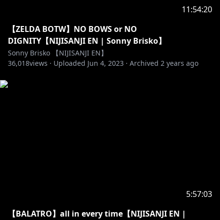
Art: #Briskart
11:54:20
NSFW: #FriskyBrisky
Meme: #FunnyBrisko
【ZELDA BOTW】NO BOWS or NO
Thumbnail: #Thumbjail
DIGNITY【NIJISANJI EN | Sonny Brisko】
Clip tag: #Brisklips
Sonny Brisko 【NIJISANJI EN】
36,018
Assets/Props: #Sonnsets
views ·
Uploaded
Jun 4, 2023
·
Archived
2 years ago
Fan Name: Briskadets
Membership name: Brisquad
Oshi Mark: 🔗🤲
//---------------
【RULES】
・Please be respectful. No harassment,
discrimination, doxing, inflammatory behavior etc
・No spam or self-promotion
5:57:03
・No spoilers or backseating unless I ask
【BALATRO】all in every time【NIJISANJI EN |
・Please keep chat on-topic.