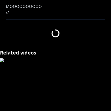
MOOOOOOOOOO
//---------------
https://www.youtube.com/channel/UCuuAb_72QzK0
M1USPMEl1yw/join
Related videos
https://nijisanji-store.com/collections/sonny-brisko
//---------------
https://twitter.com/sonny_brisko
【Hashtags etc】
General: #SonnyBrisko
Live: #SonnyLive