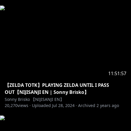
//---------------
『Noctyx』
https://twitter.com/Fulgur_Ovid
https://www.youtube.com/channel/UCGhqxhovNfaP
BpxfCruy9EA
https://twitter.com/uki_violeta
11:51:57
https://www.youtube.com/channel/UChJ5FTsHOu72_
5OVx0rvsvQ
【ZELDA TOTK】PLAYING ZELDA UNTIL I PASS
OUT【NIJISANJI EN | Sonny Brisko】
https://twitter.com/alban_knox
Sonny Brisko 【NIJISANJI EN】
20,270
https://www.youtube.com/channel/UCQ1zGxHrfEm
views ·
Uploaded
Jul 28, 2024
·
Archived
2 years ago
mW4CPpBx9-qw
//---------------