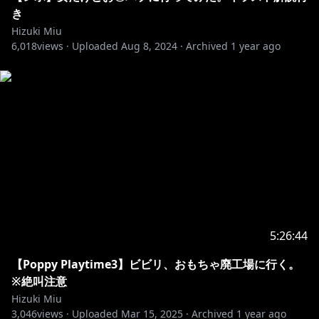
▽▽▽▽▽▽▽▽▽▽▽▽▽▽▽▽
き
Hizuki Miu
6,018
views ·
Uploaded
Aug 8, 2024
·
Archived
1 year ago
https://www.youtube.com/channel/UCM6iy_rSgSMb
Fjx10Z6VVGA/join
みうともプランJP¥490
月1の雑談配信＋絵文字が使える！
みうぷろプランJP¥1,190
月1の特別ASMR＋みうともプラン特典
▽▽▽▽▽▽▽▽▽▽▽▽▽▽▽▽
こちらのアーカイブは切り抜きを許可しています。
5:26:44
この動画のURLを貼ってね！
【Poppy Playtime3】ビビリ、おもちゃ廃工場に行く。
収益化もご自由にどうぞ！
※絶叫注意
Hizuki Miu
▽▽▽▽▽▽▽▽▽▽▽▽▽▽▽▽
3,046
views ·
Uploaded
Mar 15, 2025
·
Archived
1 year ago