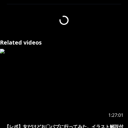
00:11:37 出発進行！
▽▽▽▽▽▽▽▽▽▽▽▽▽▽▽▽
未来人vtuberのヒヅキミウです！
チャンネル登録してくれたらとっても嬉しいです！
Related videos
https://www.youtube.com/channel/UCM6iy_rSgSMb
Fjx10Z6VVGA?sub_confirmation=1
https://twitter.com/HizukiMiu
https://marshmallow-qa.com/87aiy3lp71jezyi?
t=UJafRZ&utm_medium=url_text&utm_source=prom
1:27:01
otion
【レポ】女だけどお〇パブに行ってみた。イラスト解説付