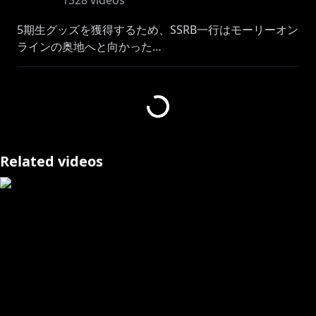
1328
videos
5期生グッズを獲得するため、SSRB一行はモーリーオン
ラインの奥地へと向かった…
本ゲームは 株式会社イオンファンタジーの確認を得た
上で配信・収益化を行なっております
MOLLY.ONLINE
https://www.molly.online/
Related videos
✨獅白ぼたん3D化記念グッズ販売開始！2/22まで受付
https://hololive.booth.pm/items/2661962
https://twitter.com/shishirobotan
感想は #ぐうたらいぶ でつぶやいてね！