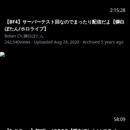
✨メンバーシップ解禁しました！ぜひメンバーになっ
2:15:28
https://www.youtube.com/channel/UCUKD-
【BF4】サーバーテスト回なのでまったり配信だよ【獅白
uaobj9jiqB-VXt71mA/join
ぼたん/ホロライブ】
Botan Ch.獅白ぼたん
242,540
✨5期生のオリジナル楽曲『BLUE CLAPPER』リリース
views ·
Uploaded
Aug 24, 2020
·
Archived
5 years ago
開始！
🎤販売サイト：
https://hip.fanlink.to/bc
-+-+-+-+-+-+-+-+-+-+-+-+-+-+-+-+-+-+-+-+-+-
【所属会社からのお知らせ】
現在弊社タレントに対し、配信中のチャット等によりセ
ンシティブな発言を誘発して、炎上を引き起こそうとす
る事象が散見されています。
これに対し、NGワードを設定して予防を行っておりま
すが、当該対応は政治的意図を含むものではなく、タレ
58:09
ントの安全な配信を担保するためである旨ご理解くださ