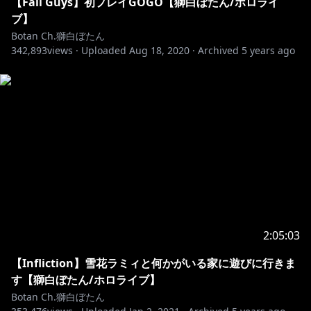
【Fall Guys】初プレイGOGO【獅白ぼたん/ホロライ
い。
ブ】
Botan Ch.獅白ぼたん
上記のとおり、炎上を故意に誘発しようとするユーザー
342,893
views ·
Uploaded
Aug 18, 2020
·
Archived
5 years ago
によるチャットやコメントによって、タレントが意図せ
ずセンシティブな発言を行ってしまう可能性がありま
す。
このような発言を行った場合にも、タレントには政治
的・社会的意図は無いことを予めご理解ください。
Notices From COVER Corporation
We have been made aware of a number of attempts
to incite controversy against our talents by causing
them to utter sensitive statements using the live
2:05:03
stream chat.
【Infliction】雪花ラミィと何かがいる家に遊びに行きま
In response to this, we have set up a list of terms
す【獅白ぼたん/ホロライブ】
unable to be mentioned at present to prevent this.
Botan Ch.獅白ぼたん
Please understand that this response is not