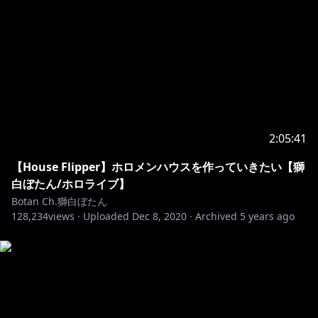
5.同様に、わたしの配信の話は他の配信者のチャットで
しないでください。
6.待機所でお喋りは控えましょう(トラブル防止のため)
上記のルールを守ってくれるなら、どの言語でコメント
してもOKです。わいわいしましょう。
Thanks for watching my stream!
I can only understand simple English, but I
2:05:41
appreciate your comments and support.
【House Flipper】ホロメンハウスを作っていきたい【獅
To help everyone enjoy the stream more, please
白ぼたん/ホロライブ】
follow these rules:
Botan Ch.獅白ぼたん
128,234
views ·
Uploaded
Dec 8, 2020
·
Archived
5 years ago
1.Be
nice to other viewers. Don’t spam or troll
2.If you see spam or trolling, don’t respond. Just
3.Talk
about the stream, but please don’t bring up
unrelated topics or have personal conversations.
4.Don’t bring up other streamers or streams unless I