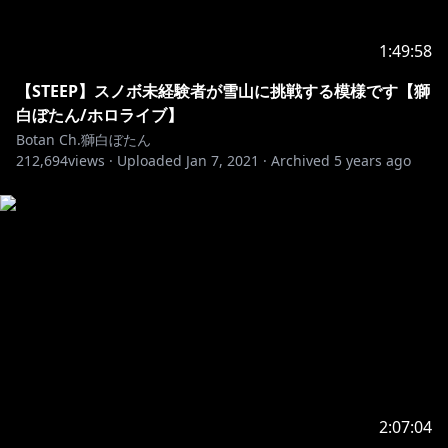
-+-+-+-+-+-+-+-+-+-+-+-+-+-+-+-+-+-+-+-+-+-
1:49:58
https://hololive.booth.pm/
【STEEP】スノボ未経験者が雪山に挑戦する模様です【獅
▼ホロジュール（メンバーの配信スケジュールをチェッ
白ぼたん/ホロライブ】
Botan Ch.獅白ぼたん
212,694
https://schedule.hololive.tv/#hololive
views ·
Uploaded
Jan 7, 2021
·
Archived
5 years ago
-+-+-+-+-+-+-+-+-+-+-+-+-+-+-+-+-+-+-+-+-+-
【ホロライブプロダクション】
https://www.hololive.tv/
https://twitter.com/hololivetv
https://www.youtube.com/channel/UCJFZ
...
2:07:04