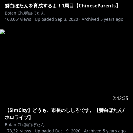
-+-+-+-+-+-+-+-+-+-+-+-+-+-+-+-+-+-+-+-+-+-
獅白ぼたんを育成するよ！1周目【ChineseParents】
#ホロライブ
Botan Ch.獅白ぼたん
#モーリーオンライン
163,061
views ·
Uploaded
Sep 3, 2020
·
Archived
5 years ago
2:42:35
【SimCity】どうも、市長のししろです。【獅白ぼたん/
ホロライブ】
Botan Ch.獅白ぼたん
178,321
views ·
Uploaded
Dec 19, 2020
·
Archived
5 years ago