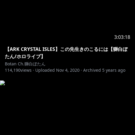
mention them.
5.Similarly, don’t talk about me or my stream in
other streamers’ chat.
6.Please refrain from chatting before the stream
starts to prevent any issues
3:03:18
As long as you follow the rules above, you can chat
in any language
【ARK CRYSTAL ISLES】この先生きのこるには【獅白ぼ
たん/ホロライブ】
-+-+-+-+-+-+-+-+-+-+-+-+-+-+-+-+-+-+-+-+-+-
Botan Ch.獅白ぼたん
114,190
views ·
Uploaded
Nov 4, 2020
·
Archived
5 years ago
💌お手紙や色紙はこちらまで💌
〒173-0003
東京都板橋区加賀1丁目6番1号
ネットデポ新板橋
カバー株式会社 ホロライブ プレゼント係分
獅白ぼたん 宛
※お約束ごと：
https://www.hololive.tv/contact