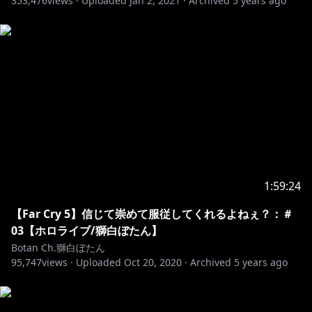
353,476
views ·
Uploaded
Jan 2, 2021
·
Archived
5 years ago
politically motivated and is intended to ensure the
peaceful live streams by our talents.
Please understand that even if such statements
were to be said by the talents, these are in no way
politically or ideologically motivated.
-+-+-+-+-+-+-+-+-+-+-+-+-+-+-+-+-+-+-+-+-+-
！この配信でのお約束！
1:59:24
1.皆で仲良くする事。スパムや荒らし行為は禁止。
2.スパムや荒らしを見かけても反応しない。ブロック&
【Far Cry 5】信じて崇めて服従してくれるよねぇ？：＃
通報で無視しましょう。
03【ホロライブ/獅白ぼたん】
3.配信に関係ない話題を出したり個人的なお話をするの
Botan Ch.獅白ぼたん
95,747
は控えましょう。
views ·
Uploaded
Oct 20, 2020
·
Archived
5 years ago
4.話題に出ていない他の配信者のお話などは控えましょ
う。