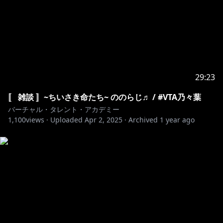
29:23
〚 雑談 〛~ちいさき命たち~ ののらじ♬ / #VTA乃々葉
バーチャル・タレント・アカデミー
1,100
views ·
Uploaded
Apr 2, 2025
·
Archived
1 year ago