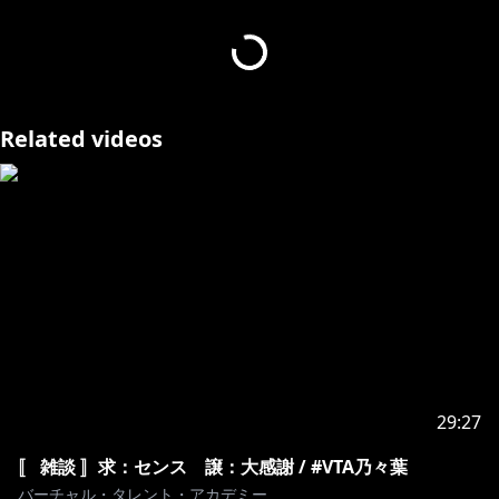
個人𝕏 ：
https://x.com/nonoha_vta
タグ ：#VTA乃々葉
おたより：
https://forms.gle/5qg3PFGv9AXUvutc9
┈┈┈┈┈┈┈┈┈┈┈┈┈┈┈┈┈┈┈⿻*.·
Related videos
バーチャル・タレント・アカデミーの
꒰ VTA新米ガールズバンド生 ꒱として
デビューを目指して日々活動中！
応援よろしくお願いします！
#VTA新米ガールズバンド生 #VTA乃々葉
見つけてくれてありがとう🤍
29:27
〚 雑談 〛求：センス 譲：大感謝 / #VTA乃々葉
バーチャル・タレント・アカデミー