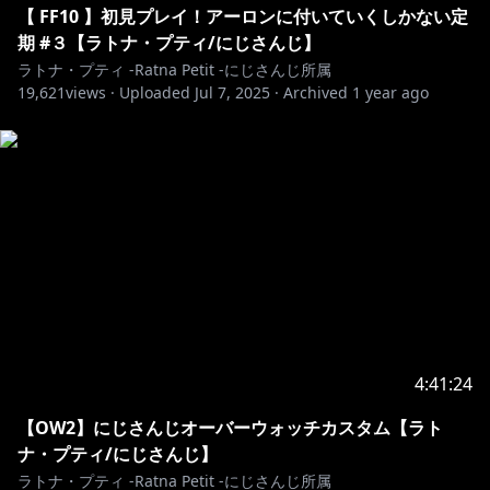
月ごとの限定販売が多いのでお見逃しなく！
【 FF10 】初見プレイ！アーロンに付いていくしかない定
オフィシャルストアにて『ラトナ・プティ』で🔍
期 #３【ラトナ・プティ/にじさんじ】
ラトナ・プティ -Ratna Petit -にじさんじ所属
19,621
views ·
Uploaded
Jul 7, 2025
·
Archived
1 year ago
https://booth.pm/ja/search/%E3%83%A9%E3%83%88
%E3%83%8A%E3%83%BB%E3%83%97%E3%83%86%E
3%82%A3
___________ ʚ♡ɞ ___________
NEW🤍歌ってみた出ました！聴いてね！
『ワールドイズマイン』
https://youtu.be/IKBO7PaIKl4
___________ ʚ♡ɞ ___________
4:41:24
【OW2】にじさんじオーバーウォッチカスタム【ラト
https://twitter.com/ratna_petit
ナ・プティ/にじさんじ】
ラトナ・プティ -Ratna Petit -にじさんじ所属
https://www.youtube.com/channel/UCIG9rDtgR45V