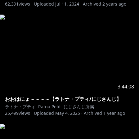
62,391
views ·
Uploaded
Jul 11, 2024
·
Archived
2 years ago
CZmYnd-4DUw/join
https://www.nijisanji.jp/contact
___________ ʚ♡ɞ ___________
#ラトアート 活動に使用する場合あります🧸
#ぷてちみて 推し活用タグ🧸
___________ ʚ♡ɞ ___________
3:44:08
主な使用BGM
騒音のない世界
おおはにょ～～～～【ラトナ・プティ/にじさんじ】
heal me. - 茶葉のぎか
ラトナ・プティ -Ratna Petit -にじさんじ所属
https://www.youtube.com/watch?v=0F0CuddwLqc
25,499
views ·
Uploaded
May 4, 2025
·
Archived
1 year ago
※未成年者の視聴者の方々は、下記リンク先の注意事項