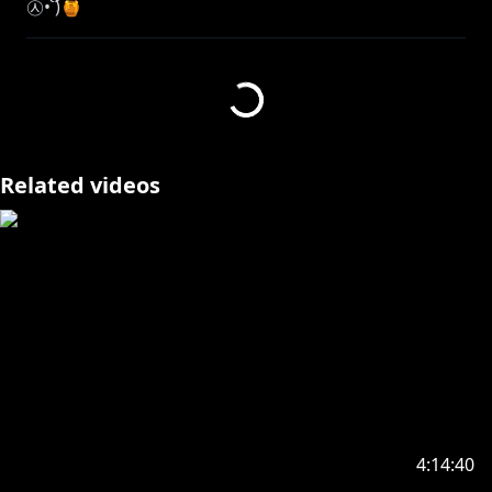
㉦• )ິ🍯
【8/2 リアルイベント情報】
https://www.nijisanji.jp/events/nijifanparty/ratna_pe
tit_1stEVENT/
Related videos
https://x.com/milkweed_p/status/1940798404793454
652
https://www.twitch.tv/petit2434
✼••┈┈┈ボイス＆グッズ販売中┈┈┈••✼
https://shop.nijisanji.jp/search?
4:14:40
q=%E3%83%97%E3%83%86%E3%82%A3