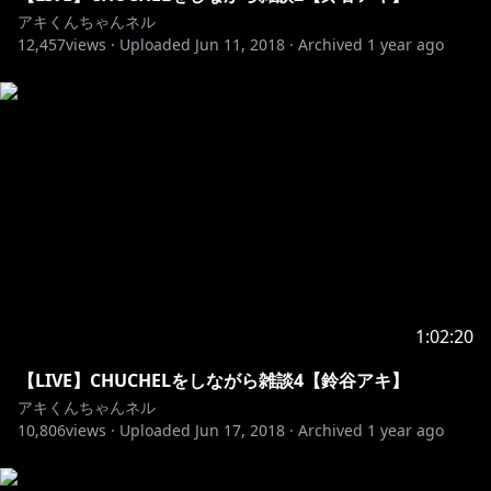
アキくんちゃんネル
12,457
views ·
Uploaded
Jun 11, 2018
·
Archived
1 year ago
https://www.mirrativ.com/user/2329734
*------------------------------------------------*
にじさんじについて
http://nijisanji
..co.jp/faq/
一番下のリンクよりフォームへお進みください。
もしくは公式Twitter（@nijisanji_app）へDMをお願い
します。
1:02:20
【LIVE】CHUCHELをしながら雑談4【鈴谷アキ】
https://nijisanji.booth.pm/
アキくんちゃんネル
10,806
views ·
Uploaded
Jun 17, 2018
·
Archived
1 year ago
http://nijisanji
..co.jp/faq/