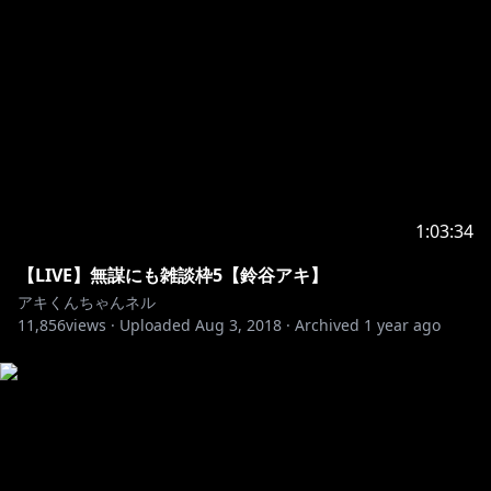
こちらの「お問い合わせ」を読んでいただき
以下までよろしくお願いします。
〒106-0032
東京都港区六本木7-18-18
住友不動産六本木通ビル2F incube内 いちから株式会社
宛
*------------------------------------------------*
1:03:34
【LIVE】無謀にも雑談枠5【鈴谷アキ】
アキくんちゃんネル
11,856
views ·
Uploaded
Aug 3, 2018
·
Archived
1 year ago