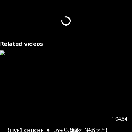
今日はSteamで購入した
「Hidden Paws」というゲームをします！
隠れているにゃんこと毛糸玉を見つけるゲーム…のは
ず。
Related videos
以前一度クリアしたゲームなのですが
クリスマスVerにフリーアップデートがありました！
うれしくてじんわり泣いた…。
http://store.steampowered.com/app/816490/Hidden
_Paws/
https://www.youtube.com/channel/UCpnvhOIJ6BN-
vPkYU9ls-Eg?sub_confirmation=1
1:04:54
https://twitter.com/aki_suzuya
【LIVE】CHUCHELをしながら雑談2【鈴谷アキ】